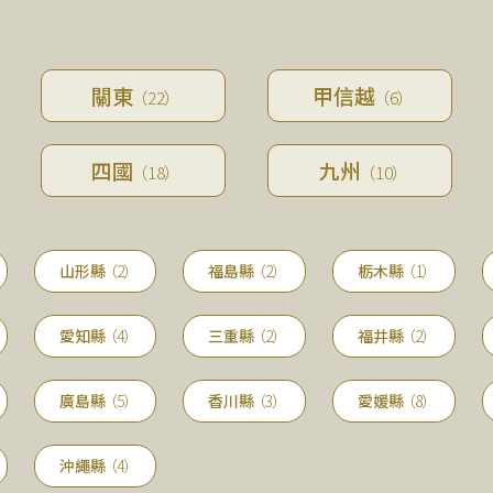
關東
甲信越
（22）
（6）
四國
九州
（18）
（10）
山形縣
（2）
福島縣
（2）
栃木縣
（1）
愛知縣
（4）
三重縣
（2）
福井縣
（2）
廣島縣
（5）
香川縣
（3）
愛媛縣
（8）
沖繩縣
（4）