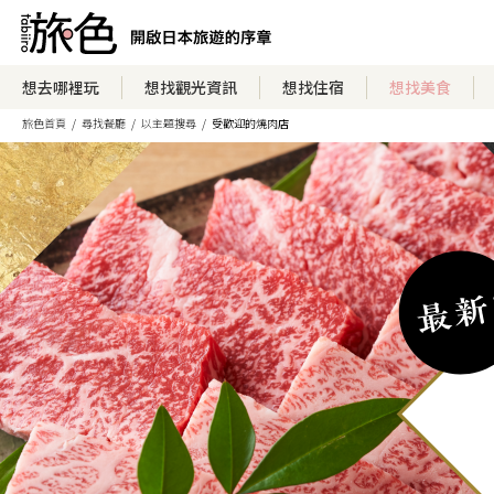
想去哪裡玩
想找觀光資訊
想找住宿
想找美食
旅色首頁
尋找餐廳
以主題搜尋
受歡迎的燒肉店