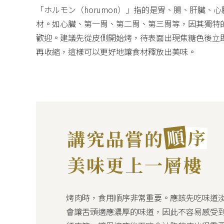
「ホルモン（horumon）」指的是胃、腸、肝臟、
材。如心臟、第一胃、第二胃、第三胃等，因其獨特
歡迎。建議先從皮側開始烤，待表面出現焦糖色後立
再收縮，這樣可以更好地讓食材釋放出美味。
烤肉時，食用順序非常重要。應該先吃味道
會讓舌頭適應濃厚的味道，因此不容易感受