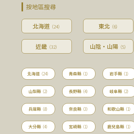
按地區搜尋
北海道
東北
（24）
（6）
近畿
山陰・山陽
（32）
（5）
北海道
（24）
青森縣
（1）
岩手縣
（1）
山梨縣
（2）
長野縣
（4）
岐阜縣
（2）
兵庫縣
（8）
奈良縣
（3）
和歌山縣
（1）
大分縣
（4）
宮崎縣
（1）
鹿兒島縣
（1）