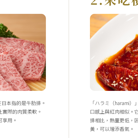
，在日本指的是牛肋排。
「ハラミ（haram
比實際的肉質柔軟。
口感上與紅肉相似。
可享用。
排相比，熱量更低，
黃，可以增添香氣。