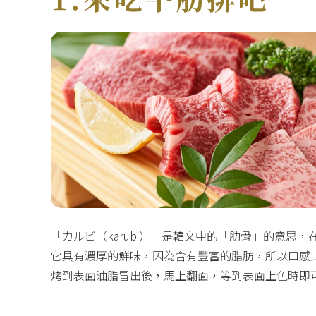
「カルビ（karubi）」是韓文中的「肋骨」的意思
它具有濃厚的鮮味，因為含有豐富的脂肪，所以口感
烤到表面油脂冒出後，馬上翻面，等到表面上色時即