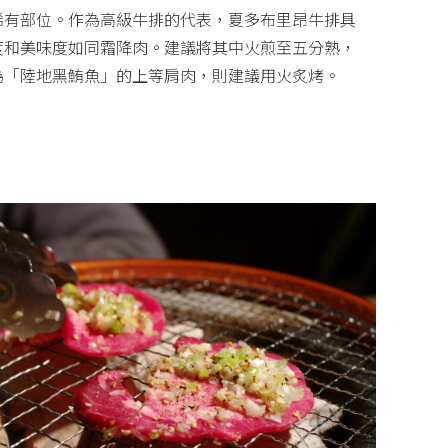
稀有部位。作為高級牛排的代表，夏多布里昂牛排具
度和美味度如同霜降肉。建議將其中火煎至五分熟，
為「陸地黑鮪魚」的上等肩肉，則建議用火炙烤。