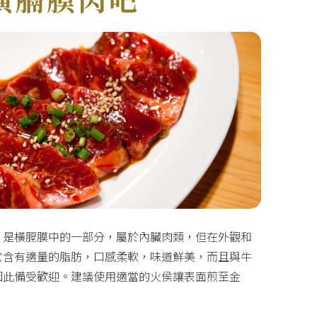
i）」是橫膈膜中的一部分，屬於內臟肉類，但在外觀和
它含有適量的脂肪，口感柔軟，味道鮮美，而且與牛
因此備受歡迎。建議使用適當的火侯讓表面煎至金