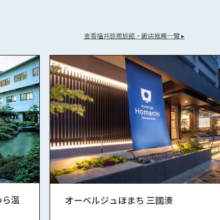
查看福井旅遊旅館・飯店推薦一覽 ▸
わら温
オーベルジュほまち 三國湊