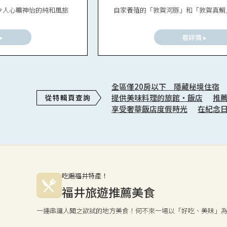
令人心曠神怡的純和風旅
自家養殖的「敦賀河豚」和「敦賀真鯛
▸
看詳情 ▸
全區僅20房以下 隱藏秘境住宿
提供美味料理的旅館・飯店
推
享受奢華飯店度假時光
在紀念
吃遍福井特產！
福井旅遊推薦美食
一連串讓人聞之欲試的地方美食！何不來一場以「好吃、美味」