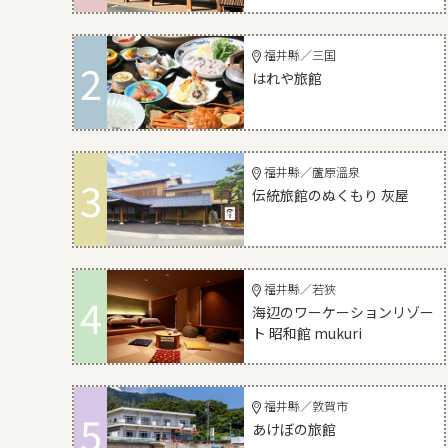
福井縣／三国
2
はれや旅館
福井縣／蘆原溫泉
3
伝統旅館のぬくもり 灰屋
福井縣／若狹
4
海辺のワーケーションリゾー
ト 昭和館 mukuri
福井縣／敦賀市
5
あけぼの旅館