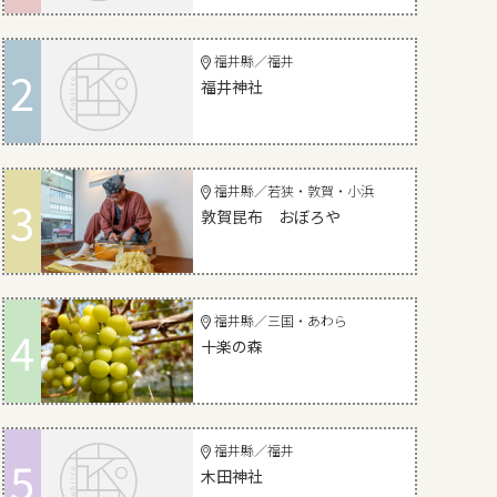
福井縣／福井
2
福井神社
福井縣／若狭・敦賀・小浜
3
敦賀昆布 おぼろや
福井縣／三国・あわら
4
十楽の森
福井縣／福井
5
木田神社