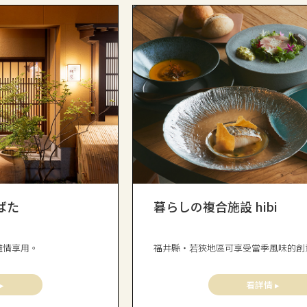
ばた
暮らしの複合施設 hibi
盡情享用。
福井縣・若狹地區可享受當季風味的創
▸
看詳情 ▸