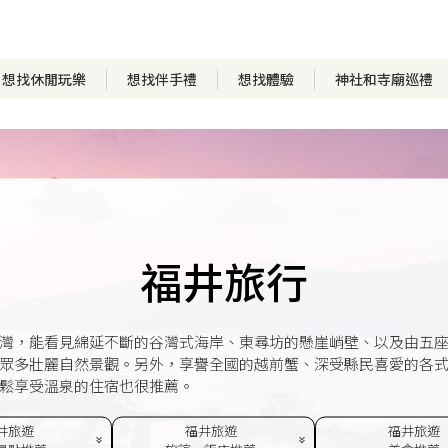
想找休閒玩樂
想找伴手禮
想找體驗
神社和寺廟巡禮
福井旅行
灣，能看見綿延不斷的谷灣式海岸、東尋坊的懸崖峭壁、以及由五
眾多壯麗自然景觀。另外，享譽全國的越前蟹、深受縣民喜愛的各
鬆享受溫泉的住宿也很推薦。
井旅遊
福井旅遊
福井旅遊