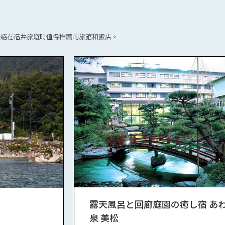
介紹在福井旅遊時值得推薦的旅館和飯店。
露天風呂と回廊庭園の癒し宿 あ
泉 美松