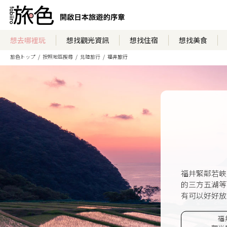
想去哪裡玩
想找觀光資訊
想找住宿
想找美食
旅色トップ
按照地區搜尋
北陸旅行
福井旅行
福井緊鄰若峽
的三方五湖等
有可以好好放
福