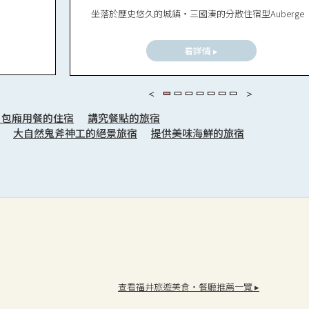
坐落於歷史悠久的城鎮・三國湊的分散住宿型Auberge
看詳情 ▸
・包廂用餐的住宿
講究餐點的旅宿
大自然鬼斧神工的絕景旅宿
提供美味海鮮的旅宿
查看福井旅遊美食・餐廳推薦一覽 ▸