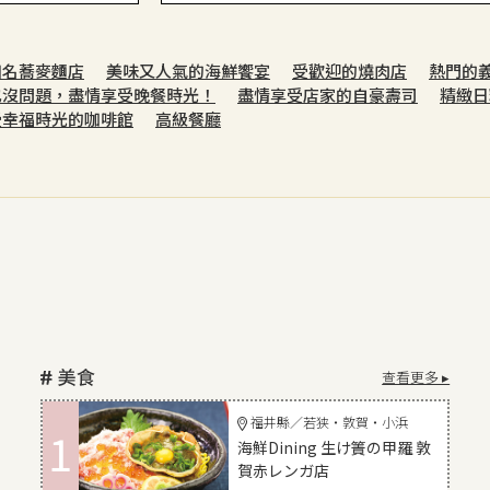
知名蕎麥麵店
美味又人氣的海鮮饗宴
受歡迎的燒肉店
熱門的
也沒問題，盡情享受晚餐時光！
盡情享受店家的自豪壽司
精緻日
受幸福時光的咖啡館
高級餐廳
查看更多 ▸
福井縣／若狭・敦賀・小浜
1
海鮮Dining 生け簀の甲羅 敦
賀赤レンガ店