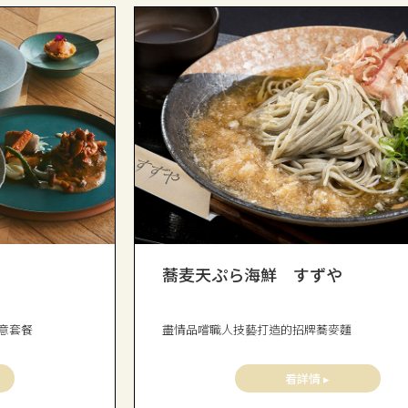
蕎麦天ぷら海鮮 すずや
意套餐
盡情品嚐職人技藝打造的招牌蕎麥麵
看詳情 ▸