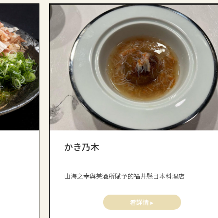
かき乃木
山海之幸與美酒所賦予的福井縣日本料理店
看詳情 ▸