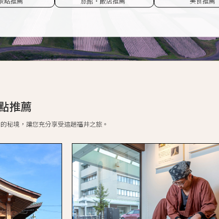
景點推薦
旅館・飯店推薦
美食推薦
點推薦
知的秘境，讓您充分享受這趟福井之旅。