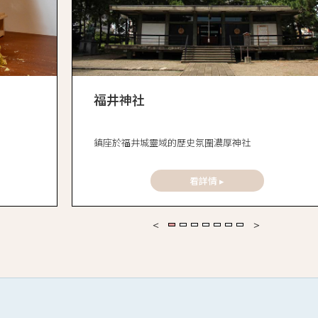
福井神社
鎮座於福井城靈域的歷史氛圍濃厚神社
看詳情 ▸