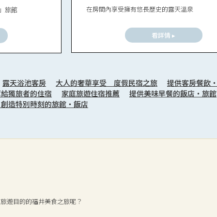
在房間內享受擁有悠長歷史的露天溫泉
」旅館
看詳情 ▸
露天浴池客房
大人的奢華享受 度假民宿之旅
提供客房餐飲
薦給獨旅者的住宿
家庭旅遊住宿推薦
提供美味早餐的飯店・旅館
日創造特別時刻的旅館・飯店
為旅遊目的的福井美食之旅呢？