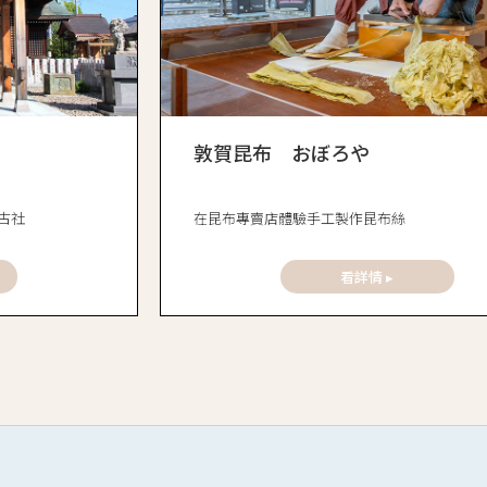
敦賀昆布 おぼろや
古社
在昆布專賣店體驗手工製作昆布絲
看詳情 ▸