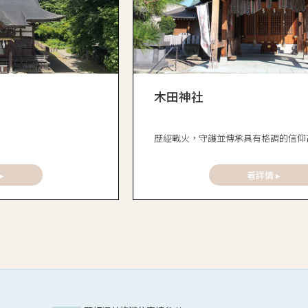
木田神社
歷經戰火，守護並傳承具有格調的信仰
▸
看詳情 ▸