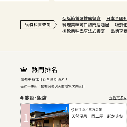
聖誕節首選推薦餐廳
日本全國
料理美味可口熱門居酒屋
吸菸
極致美味盡享法式饗宴
盡情享
每週更新福井縣各類別排名！
每週一更新：根據過去30天的瀏覽次數統計
查看更多 ▸
福井縣／三方溫泉
1
天然温泉 岡三屋 彩かさね