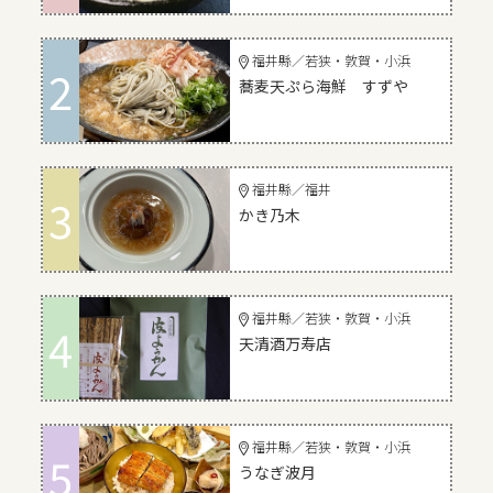
福井縣／若狭・敦賀・小浜
2
蕎麦天ぷら海鮮 すずや
福井縣／福井
3
かき乃木
福井縣／若狭・敦賀・小浜
4
天清酒万寿店
福井縣／若狭・敦賀・小浜
5
うなぎ波月