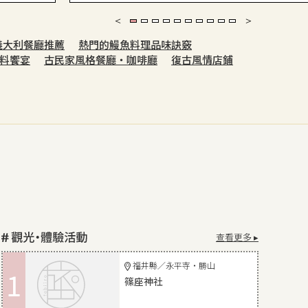
義大利餐廳推薦
熱門的鰻魚料理品味訣竅
料饗宴
古民家風格餐廳・咖啡廳
復古風情店鋪
查看更多 ▸
福井縣／永平寺・勝山
1
篠座神社