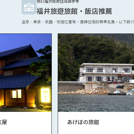
預訂福井旅遊住宿請參考
福井旅遊旅館・飯店推薦
溫泉、美食、氛圍、地理位置等，選擇住宿的標準各異。以下將
灰屋
あけぼの旅館