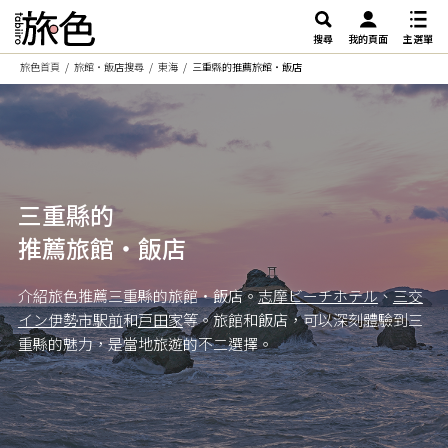
搜尋
我的頁面
主選單
旅色首頁
旅館・飯店搜尋
東海
三重縣的推薦旅館・飯店
三重縣的
推薦旅館・飯店
介紹旅色推薦三重縣的旅館・飯店。
志摩ビーチホテル
、
三交
イン伊勢市駅前
和
戸田家
等。旅館和飯店，可以深刻體驗到三
重縣的魅力，是當地旅遊的不二選擇。