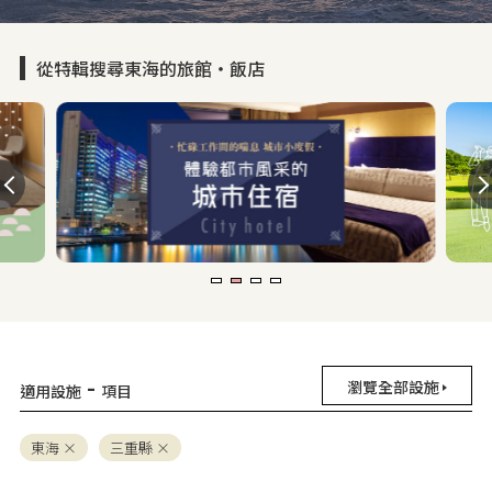
從特輯搜尋東海的旅館・飯店
-
瀏覽全部設施
適用設施
項目
東海
三重縣