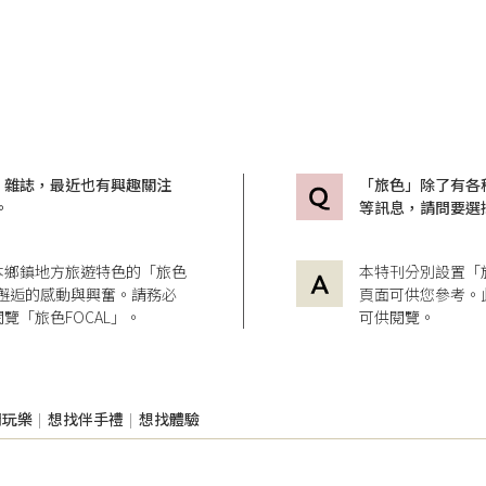
」雜誌，最近也有興趣關注
「旅色」除了有各
。
等訊息，請問要選
本鄉鎮地方旅遊特色的「旅色
本特刊分別設置「
造訪邂逅的感動與興奮。請務必
頁面可供您參考。
覽「旅色FOCAL」。
可供閱覽。
閒玩樂
想找伴手禮
想找體驗