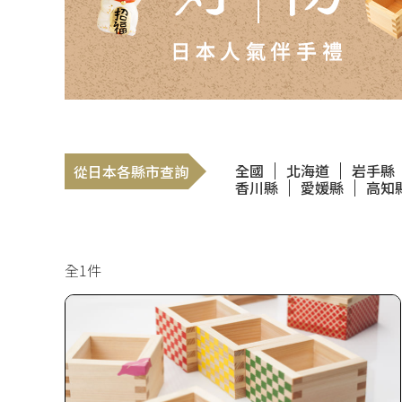
全國
北海道
岩手縣
從日本各縣市查詢
香川縣
愛媛縣
高知
全1件