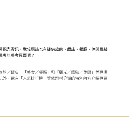
種觀光資訊，我想應該也有提供旅館、飯店、餐廳、休閒景點
擇哪些參考頁面呢？
旅館／飯店
」「
美食／餐廳
」和「
觀光／體驗／休閒
」等專欄
此外，還有「
人氣排行榜
」等依題材分類的特別內容介紹專頁