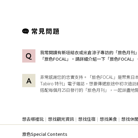
1週以前預約）。推薦大家來這裡體驗擁有
1300年歷史的日式木杯的形狀，木頭溫度、還
有檜木的宜人香氣。大垣城和「奧之細道結之
地」等觀光名勝也在鄰近區域，可以利用觀光
途中到這間精巧的店舖逛逛。
我常閱讀有新垣結衣或米倉涼子專訪的「旅色月刊
「旅色FOCAL」。請詳細介紹一下「旅色FOCAL」
非常感謝您的忠實支持。「旅色FOCAL」是聚焦日
Tabiiro 特刊」電子雜誌，想要傳遞旅途中初次
搭配每個月25日發行的「旅色月刊」，一起詳盡地閱
想去哪裡玩
想找觀光資訊
想找住宿
想找美食
想找休
旅色Special Contents