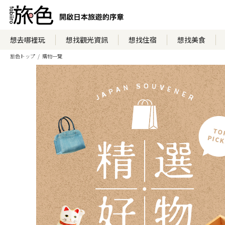
想去哪裡玩
想找觀光資訊
想找住宿
想找美食
旅色トップ
購物一覽