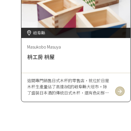
岐阜縣
Masukobo Masuya
枡工房 枡屋
這間專門銷售日式木杯的零售店，就位於日是
木杯生產量佔了高達8成的岐阜縣大垣市。除
了盛裝日本酒的傳統日式木杯，還有色彩鮮豔
或八角形的日式木杯，也有不使用電力即可使
用的檜木加濕器等等，商品種類相當豐富。此
外，2人以上便可以參加「日式木杯製作體
驗」。體驗中將會製作最為傳統且人氣的一合
日式木杯，並且最後可以在上頭烙下大垣城圖
案，非常適合作為旅行的紀念（體驗最晚須在