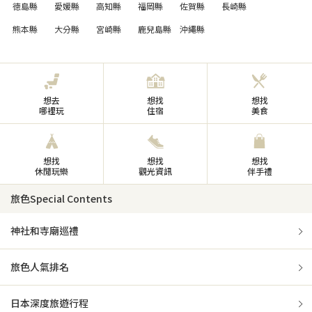
徳島縣
愛媛縣
高知縣
福岡縣
佐賀縣
長崎縣
熊本縣
大分縣
宮崎縣
鹿兒島縣
沖繩縣
想去
想找
想找
哪裡玩
住宿
美食
想找
想找
想找
休閒玩樂
觀光資訊
伴手禮
旅色Special Contents
神社和寺廟巡禮
旅色人氣排名
日本深度旅遊行程