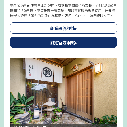
完全預約制的正宗日本料理店。有兩種不同價位的套餐，分別為8,800日
圓和13,200日圓。不管是哪一種套餐，都以高知縣的鰹魚使用土佐備長
炭炭火燒烤「鰹魚的刺身」為基礎。店名「Yuinchi」源自琉球方言，意
思是琉球王國時代繁榮興盛 "來自各地的交易品聚集，充滿豐饒之地"。
店名如其所示，從四季食材中精心挑選，充分利用一次一會的料理搭
查看設施詳情▸
配。此外，店內擺放著從全國各地收集來的燒烤器皿、古董、現代作家
物品等，讓客人在美食之餘也能用眼睛享受。
瀏覽官方網站▸