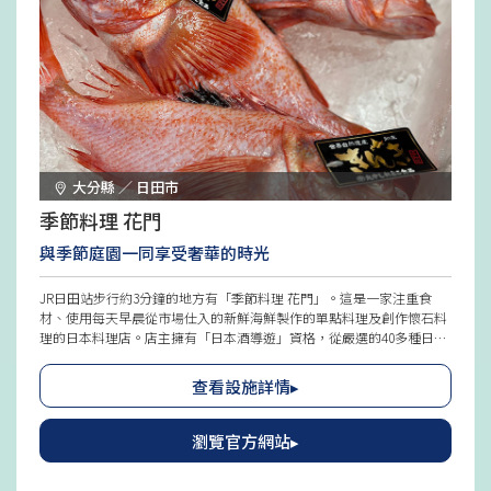
大分縣 ／ 日田市
季節料理 花門
與季節庭園一同享受奢華的時光
JR日田站步行約3分鐘的地方有「季節料理 花門」。這是一家注重食
材、使用每天早晨從市場仕入的新鮮海鮮製作的單點料理及創作懷石料
理的日本料理店。店主擁有「日本酒導遊」資格，從嚴選的40多種日本
酒中，根據客人的喜好和餐點提案搭配，令人感到愉快。店內豪華使用
當地大分縣日田杉木材，感受木頭的溫暖，並設有寬敞舒適的客房，推
查看設施詳情▸
薦家庭使用及重要聚餐。從窗戶可以眺望四季變換的美麗庭園，度過優
雅的時光。
瀏覽官方網站▸