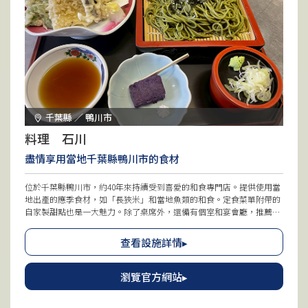
千葉縣 ／ 鴨川市
料理 石川
盡情享用當地千葉縣鴨川市的食材
位於千葉縣鴨川市，約40年來持續受到喜愛的和食專門店。提供使用當
地出產的應季食材，如「長狹米」和當地魚類的和食。定食菜單附帶的
自家製甜點也是一大魅力。除了桌席外，還備有個室和宴會廳，推薦給
大人數使用。
查看設施詳情▸
瀏覽官方網站▸