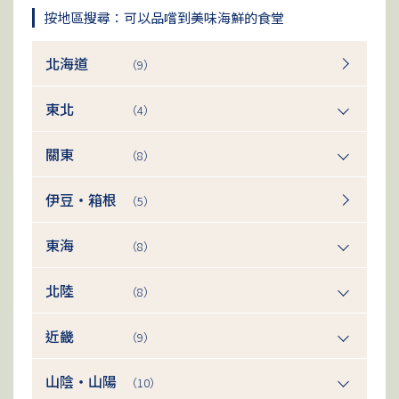
按地區搜尋：可以品嚐到美味海鮮的食堂
北海道
（9）
東北
（4）
關東
（8）
伊豆・箱根
（5）
東海
（8）
北陸
（8）
近畿
（9）
山陰・山陽
（10）