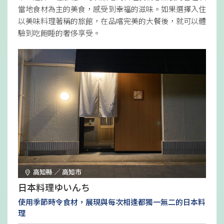
當地食材為主的美食，感受到幸福的滋味。如果選擇入住
以美味料理著稱的旅館，在品嚐完美的大餐後，就可以體
驗到吃飽睡的奢侈享受。
高知縣 ／ 高知市
日本料理ゆいんち
使用季節時令食材，展現與每次相逢都獨一無二的日本料
理