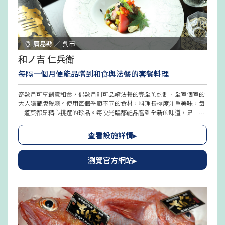
廣島縣 ／ 呉市
和ノ吉 仁兵衛
每隔一個月便能品嚐到和食與法餐的套餐料理
奇數月可享創意和食，偶數月則可品嚐法餐的完全預約制、全室個室的
大人隱藏版餐廳。使用每個季節不同的食材，料理長極度注重美味，每
一道菜都是精心挑選的珍品。每次光臨都能品嘗到全新的味道，是一家
名店。
查看設施詳情▸
瀏覽官方網站▸