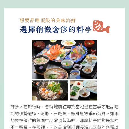
許多人在旅行時，會特地前往尋找當地僅在當季才能品嚐
到的伊勢龍蝦、河豚、石斑魚、鮟鱇魚等季節海鮮。如果
想要在優雅的氛圍中品嚐頂級海鮮，那麼料亭絕對是您的
不二選擇。在那裡，可以品嚐到料理長精心烹製的各種以