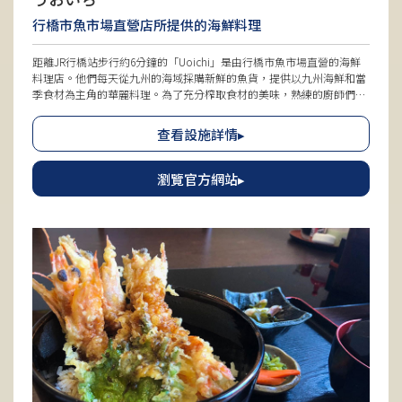
行橋市魚市場直營店所提供的海鮮料理
距離JR行橋站步行約6分鐘的「Uoichi」是由行橋市魚市場直營的海鮮
料理店。他們每天從九州的海域採購新鮮的魚貨，提供以九州海鮮和當
季食材為主角的華麗料理。為了充分榨取食材的美味，熟練的廚師們展
現出細緻的手藝進行烹調，並專注於藥膳的裝飾，追求高品質。為了讓
客人盡情享受美食，餐廳挑選了優質的器具。店內設有吧台座位和包廂
查看設施詳情▸
桌位，環境充滿木頭的溫暖感，提供舒適的用餐氛圍，適合單獨用餐、
會食、宴會等各種場合。
瀏覽官方網站▸