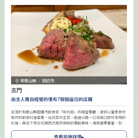
和歌山縣 ／ 田辺市
志門
由主人獨自經營的僅有7個個座位的店鋪
坐落於和歌山縣田邊市飲食街「味光路」的隱密餐廳，提供以當季食材
製作的創意料理套餐。從前菜到主菜，超過10道一口或兩口即可享用的
料理，具有不受日式與西式框架限制的獨創美味。酒類選擇豐富，包括
啤酒、純米吟釀日本酒、燒酎、葡萄酒及現榨酎哈伊等，與料理相得益
彰。店內氣氛溫馨，僅設有吧台個座位，可盡享與店主對話，並觀賞料
查看設施詳情▸