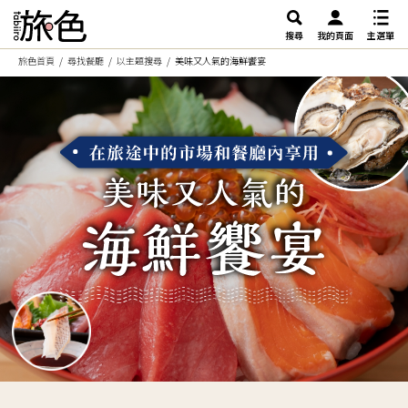
搜尋
我的頁面
主選單
旅色首頁
尋找餐廳
以主題搜尋
美味又人氣的海鮮饗宴