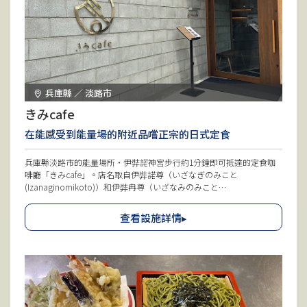
兵庫縣 ／ 淡路市
きみcafe
在能感受到能量場的附近品嚐正宗的日式定食
兵庫縣淡路市的能量場所・伊弉諾神宮步行約1分鐘即可抵達的定食咖
啡廳「きみcafe」。店名取自伊弉諾尊（いざなぎのみこと
(Izanaginomikoto)）和伊弉冉尊（いざなみのみこと
(izanaminomikoto)）兩位神祇的名字各取一字。提供的料理以淡路島
產食材為主，新鮮海鮮定食和炸雞等深受歡迎。以「將日本文化傳遞給
查看設施詳情▸
海外」為理念，店內使用了淡路瓦製成的瓷磚等，隨處可見店主希望傳
承日本文化而不讓其消逝的心思。前往伊弉諾神宮時，一定要去試試
看。