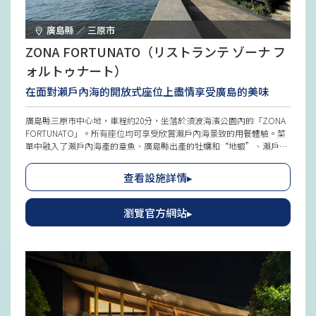
廣島縣 ／ 三原市
ZONA FORTUNATO（リストランテ ゾーナ フ
ォルトゥナート）
在面對瀨戶內海的開放式座位上盡情享受廣島的美味
廣島縣三原市中心地，車程約20分，坐落於須波海濱公園內的「ZONA
FORTUNATO」。所有座位均可享受欣賞瀨戶內海景致的用餐體驗。菜
單中融入了瀨戶內海產的章魚、廣島縣出產的牡蠣和“地蝦”、瀨戶內
六穀豬、低溫熟成的雞肉、瀨戶內牛等眾多廣島的美食。此外，以柑橘
類為基底的新鮮果汁和採用瀨戶內檸檬調製的飲料也同樣美味。晚餐需
查看設施詳情▸
提前完全預約。得天獨厚的地理位置，適合廣泛應用於婚禮等各種場
合。
瀏覽官方網站▸