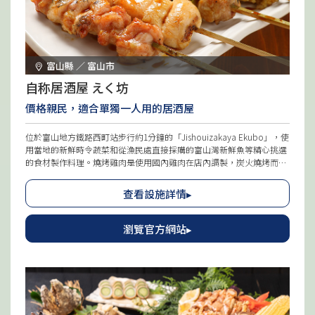
富山縣 ／ 富山市
自称居酒屋 えく坊
價格親民，適合單獨一人用的居酒屋
位於富山地方鐵路西町站步行約1分鐘的「Jishouizakaya Ekubo」，使
用當地的新鮮時令蔬菜和從漁民處直接採購的富山灣新鮮魚等精心挑選
的食材製作料理。燒烤雞肉是使用國內雞肉在店內調製，炭火燒烤而
成。酒水豐富，特別是清酒和威士忌種類繁多。推薦的清酒從全國各地
供應多樣口感的乾、果香等款式，與料理搭配品嚐。店內氣氛親切，設
查看設施詳情▸
有吧台和桌椅座位，不論單獨用餐或團體均可輕鬆使用。
瀏覽官方網站▸