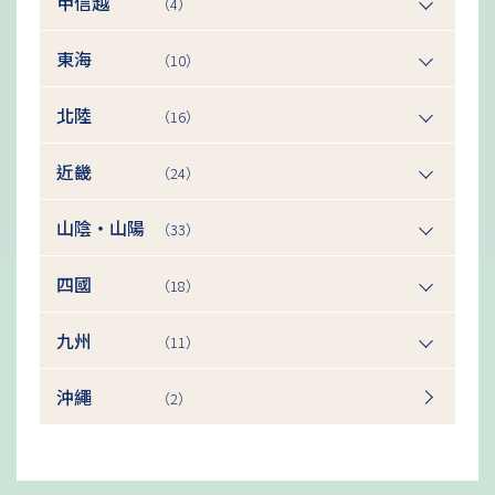
甲信越
（4）
東海
（10）
北陸
（16）
近畿
（24）
山陰・山陽
（33）
四國
（18）
九州
（11）
沖繩
（2）