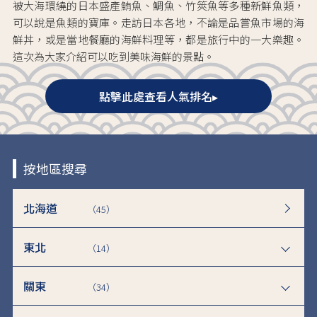
被大海環繞的日本盛產鮪魚、鯛魚、竹筴魚等多種新鮮魚類，
可以說是魚類的寶庫。走訪日本各地，不論是品嘗魚市場的海
鮮丼，或是當地餐廳的海鮮料理等，都是旅行中的一大樂趣。
這次為大家介紹可以吃到美味海鮮的景點。
點擊此處查看人氣排名▸
按地區搜尋
北海道
（45）
東北
（14）
關東
（34）