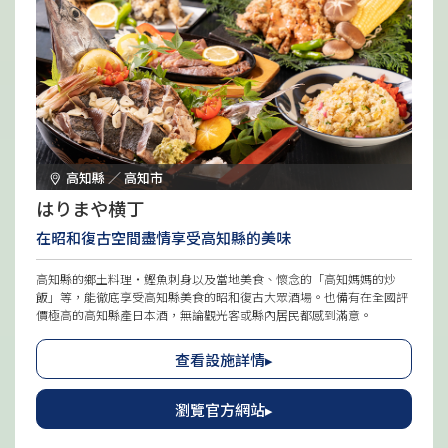
高知縣 ／ 高知市
はりまや横丁
在昭和復古空間盡情享受高知縣的美味
高知縣的鄉土料理・鰹魚刺身以及當地美食、懷念的「高知媽媽的炒
飯」等，能徹底享受高知縣美食的昭和復古大眾酒場。也備有在全國評
價極高的高知縣產日本酒，無論觀光客或縣內居民都感到滿意。
查看設施詳情▸
瀏覽官方網站▸