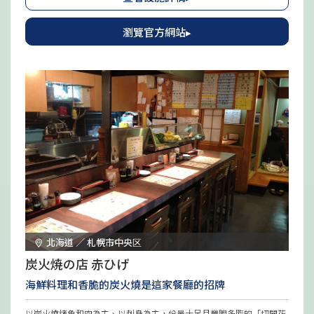
理現場製作過程，悠閒用餐。因為是人氣店鋪，建議及早預約。
瀏覽官方網站▸
北海道 ／ 札幌市中央区
炭火焼の店 赤ひげ
海鮮料理和香脆的炭火燒是這家餐廳的招牌
以炭火燒烤魚和肉為主、以刺身為主，份量十足且豐腴多脂的「切開花