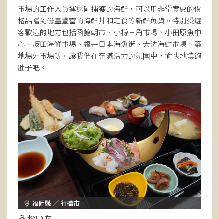
市場的工作人員運送剛捕獲的海鮮，可以用非常實惠的價
格品嚐到份量豐富的海鮮丼和定食等新鮮魚貨。特別受遊
客歡迎的地方包括函館朝市、小樽三角市場、小田原魚中
心、坂田海鮮市場、福井日本海魚街、大洗海鮮市場、築
地場外市場等。讓我們在充滿活力的氛圍中，愉快地填飽
肚子吧。
福岡縣 ／ 行橋市
うおいち