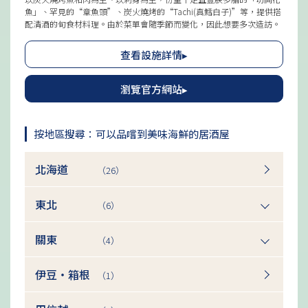
魚」、罕見的“章魚頭”、炭火燒烤的“Tachi(真鱈白子)”等，提供搭
配清酒的旬食材料理。由於菜單會隨季節而變化，因此想要多次造訪。
查看設施詳情▸
瀏覽官方網站▸
按地區搜尋：可以品嚐到美味海鮮的居酒屋
北海道
（26）
東北
（6）
關東
（4）
伊豆・箱根
（1）