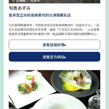
静岡縣 ／ 焼津市
旬香あずみ
能享受正宗和食與壽司的焼津隱藏名店
位於靜岡縣燒津市，可輕鬆享受正統和食與壽司的「旬香あずみ」。店
主在名店壽司店歷經多年修業，重視「不吝惜工夫的款待」，以合理價
格提供活用當季食材的會席方案。能品嚐駿河灣的海鮮及靜岡縣的山產
等四季風味也是魅力之一。用地魚華麗盛盤的壽司拼盤，以其美麗外觀
受到年輕世代的喜愛。季節限定的河豚方案等，每次造訪都能遇見新滋
查看設施詳情▸
味令人欣喜。盡情享受既高雅又親切的料理吧。
瀏覽官方網站▸