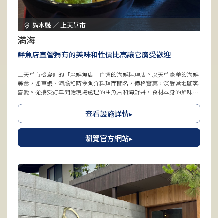
熊本縣 ／ 上天草市
満海
鮮魚店直營獨有的美味和性價比高讓它廣受歡迎
上天草市松島町的「森鮮魚店」直營的海鮮料理店。以天草豪華的海鮮
美食，如車蝦、海膽和時令魚介料理而聞名，價格實惠，深受當地顧客
喜愛。從接受訂單開始現場處理的生魚片和海鮮丼，食材本身的鮮味得
以充分品嚐，獲得好評。尤其受歡迎的是份量十足的「魚頭切定食」，
以及可以同時品嚐三種碗飯：「迷你海膽丼」「迷你鮭魚子丼」「迷你
查看設施詳情▸
海鮮丼」的「豪華丼」。在店內可一邊觀賞水族缸，一邊享用坐墊座位
上的美食。同時也強烈推薦前往毗鄰的生魚店光臨。
瀏覽官方網站▸