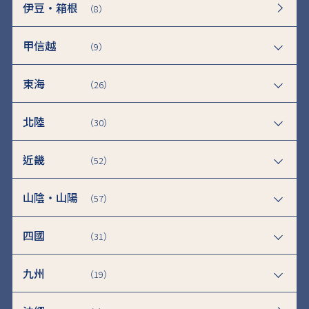
伊豆・箱根
（8）
甲信越
（9）
東海
（26）
北陸
（30）
近畿
（52）
山陰・山陽
（57）
四國
（31）
九州
（19）