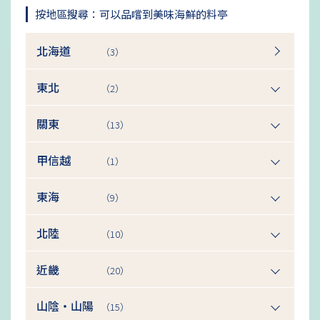
按地區搜尋：可以品嚐到美味海鮮的料亭
北海道
（3）
東北
（2）
關東
（13）
甲信越
（1）
東海
（9）
北陸
（10）
近畿
（20）
山陰・山陽
（15）