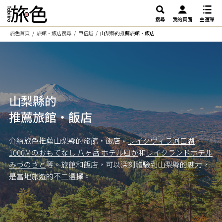
搜尋
我的頁面
主選單
旅色首頁
旅館・飯店搜尋
甲信越
山梨縣的推薦旅館・飯店
山梨縣的
推薦旅館・飯店
介紹旅色推薦山梨縣的旅館・飯店。
レイクヴィラ河口湖
、
1000Mのおもてなし 八ヶ岳 ホテル風か
和
レイクランドホテル
みづのさと
等。旅館和飯店，可以深刻體驗到山梨縣的魅力，
是當地旅遊的不二選擇。