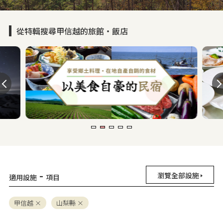
從特輯搜尋甲信越的旅館・飯店
-
瀏覽全部設施
適用設施
項目
甲信越
山梨縣