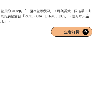
全長約316m的「十國峠全景纜車」。可與愛犬一同搭乘，山
望露台「PANORAMA TERRACE 1059」，還有以天空
FE」。
查看詳情