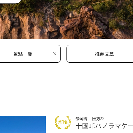
景點一覽
推薦文章
静岡縣｜田方郡
十国峠パノラマケ