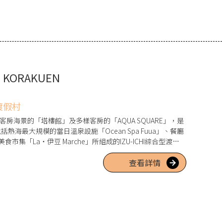
T KORAKUEN
渡假村
N」擁有全客房海景的「塔樓館」及多樣客房的「AQUA SQUARE」，是
海最大規模的當日溫泉設施「Ocean Spa Fuua」、餐廳
市集「La・伊豆 Marche」所組成的IZU-ICHI綜合型渡假
查看詳情