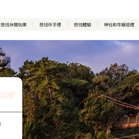
想找休閒玩樂
想找伴手禮
想找體驗
神社和寺廟巡禮
的