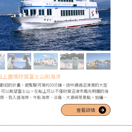
船上盡情欣賞富士山和海洋
歡迎的計畫，遊覧駿河灣約30分鐘，途中通過沼津港的大型
號」，可以眺望富士山。在船上可以不僅欣賞沼津市風光明媚的海
原、我入道海岸、牛臥海岸、淡島、大瀬崎等景點。拍攝飛
海洋等快樂時刻，並在社交媒體上分享，也是觀光的樂趣所
查看詳情
一起搭船，相當令人開心。夏季在大瀬崎經營潛水和海洋活
提供軟雪糕和小吃。