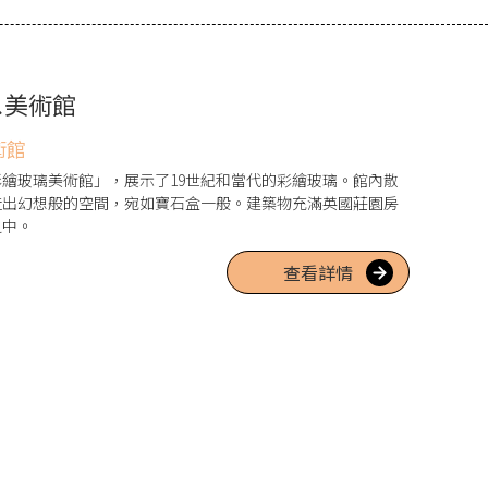
ス美術館
術館
繪玻璃美術館」，展示了19世紀和當代的彩繪玻璃。館內散
造出幻想般的空間，宛如寶石盒一般。建築物充滿英國莊園房
之中。
查看詳情