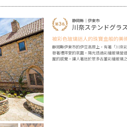
静岡縣｜伊東市
川奈ステンドグラ
被彩色玻璃迷人的珠寶盒般的美
靜岡縣伊東市的伊豆高原上，有著「川奈彩
發著禮拜堂的氛圍，陽光透過彩繪玻璃營
屋的感覺，讓人著迷於眾多古董彩繪玻璃