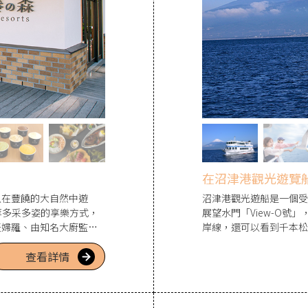
在沼津港觀光遊覽
以在豐饒的大自然中遊
沼津港觀光遊船是一個受
等多采多姿的享樂方式，
展望水門「View-O
天婦羅、由知名大廚監製
岸線，還可以看到千本松
菌熟成肉」牛排等也值得
翔的海鷗以及閃閃發光的
查看詳情
，或是與愛犬共同體驗
在。此外，還可以和愛犬
。
動設施。在登船票售賣處