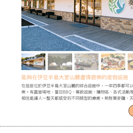
能夠在伊豆半島大室山麓盡情遊樂的度假設施
在這座位於伊豆半島大室山麓的綜合設施中，一年四季都可
樂。有露營場地、當日BBQ、餐飲設施、購物區、各式活動
相信能讓人一整天都感受到不同類型的療癒。新鮮蕎麥麵、
的麵包與義式冰淇淋，還有濃縮了日本國產牛肉風味的「無
品嚐。很推薦與情侶、家人及朋友們一起前來享受悠閒時光
BBQ也很不錯。來日本盡情享受一下屬於自己的片刻時光吧