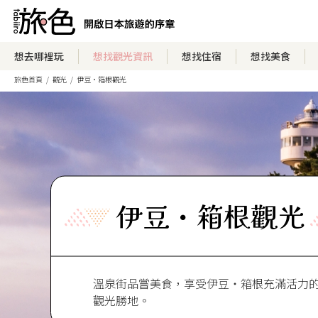
想去哪裡玩
想找觀光資訊
想找住宿
想找美食
旅色首頁
觀光
伊豆・箱根觀光
伊豆・箱根觀光
溫泉街品嘗美食，享受伊豆・箱根充滿活力
觀光勝地。