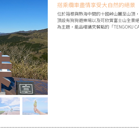
搭乘纜車盡情享受大自然的絕景
位於箱根與熱海中間的十國峠山麓至山頂，
頂設有狗狗遊樂場以及可欣賞富士山全景絕景的展
為主題，能品嚐講究餐點的「TENGOKU CA