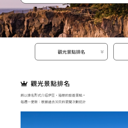
觀光景點排名
將以排名形式介紹伊豆・箱根的旅遊景點。
每週一更新：根據過去30天的瀏覽次數統計