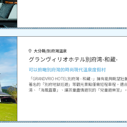
池，讓您體驗猶如與阿蘇大自然合而為一的獨特感受。
大分縣/別府灣溫泉
グランヴィリオホテル別府湾-和蔵-
可以俯瞰別府灣的時尚現代溫泉度假村
「GRANDVRIO HOTEL別府灣 - 和藏 -」擁有
著名的「別府地獄巡遊」等觀光景點僅需短程車程，適合想要同時享
湯、「海風露臺」、讓孩童盡情遊玩的「兒童遊樂室」
大人小孩都能提供舒適愜意的度假體驗。