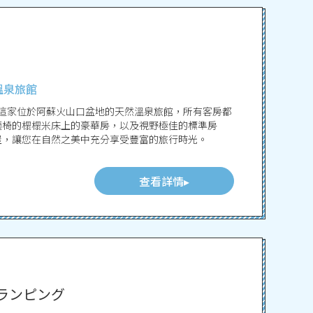
溫泉旅館
。這家位於阿蘇火山口盆地的天然溫泉旅館，所有客房都
適椅的榻榻米床上的豪華房，以及視野極佳的標準房
屋，讓您在自然之美中充分享受豐富的旅行時光。
查看詳情
ランピング