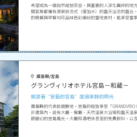
希望成為一個自然綻放笑容，與重要的人深化羈絆的地
間客房都備有源泉掛流式（僅加水）的露天浴池附露台，
的晚餐與早餐均可品味色彩繽紛的當地食材，能享受當
步，感受河流的潺潺流水聲與水波閃耀，度過遠離日常
廣島縣/宮島
グランヴィリオホテル宮島－和蔵－
眺望著“安藝的宮島”度過寧靜的時光
廣島縣的代表旅遊勝地・宮島的極致享受「GRANDVRIO
計建築內，設有大廳、餐廳、天然溫泉大浴場和露天溫
節變幻的宮島風光。大廳和酒吧休息室的免費飲料，以
務來享受宮島。