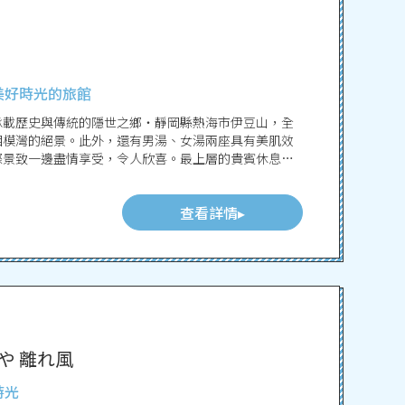
美好時光的旅館
於承載歷史與傳統的隱世之鄉・靜岡縣熱海市伊豆山，全
相模灣的絕景。此外，還有男湯、女湯兩座具有美肌效
際景致一邊盡情享受，令人欣喜。最上層的貴賓休息室
際美景，請在此度過屬於自己的時光。Spa與健身房等
查看詳情
や 離れ風
時光