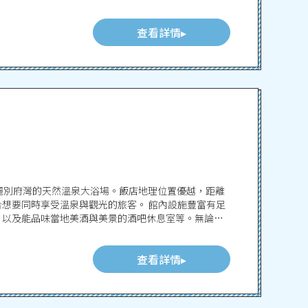
查看詳情
能夠眺望壯麗別府灣的天然溫泉大浴場。飯店地理位置優越，距離
受溫泉與觀光的旅客。 館內設施豐富有足
，以及能品味當地美酒與美景的酒吧休息室等。無論是
查看詳情