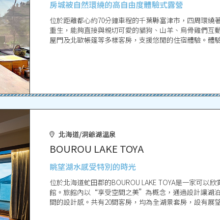
房城被自然環繞的高自由度體驗式露營
位於距離都心約70分鐘車程的千葉縣富津市，四周環繞著
重生，能夠直接與親切可愛的貓狗、山羊、烏骨雞們互
屋門及北歐帳篷等多樣客房，支援悠閒的住宿體驗。體
喜愛。
北海道/洞爺湖溫泉
BOUROU LAKE TOYA
眺望湖水感受特別的時光
位於北海道虻田郡的BOUROU LAKE TOYA是一家
館。旅館內以“享受空間之美”為概念，通過設計讓湖
間的設計感。共有20間客房，均為全湖景套房，設有展
海道時令食材，享受大自然帶來的愉悅時光。