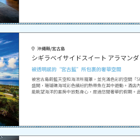
沖繩縣/宮古島
シギラベイサイドスイート アラマンダ
被透明感的“宮古藍”所包裹的奢華空間
被宮古島蔚藍天空和海洋所籠罩，並充滿色彩的空間「SHIGIRA 
盛開，珊瑚礁海域彩色繽紛的熱帶魚在其中遊動。酒店
能眺望海洋的套房中放鬆身心，度過悠閒奢華的假期。此外，「SHIG
餐廳和休息室，以及散佈在廣大土地上的30多家餐廳、