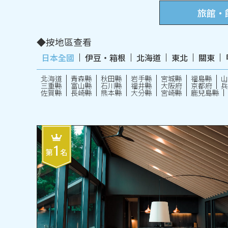
旅館・
按地區查看
日本全國
伊豆・箱根
北海道
東北
關東
北海道
青森縣
秋田縣
岩手縣
宮城縣
福島縣
山
三重縣
富山縣
石川縣
福井縣
大阪府
京都府
兵
佐賀縣
長崎縣
熊本縣
大分縣
宮崎縣
鹿兒島縣