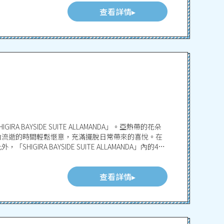
查看詳情
BAYSIDE SUITE ALLAMANDA」。亞熱帶的花朵
內流逝的時間輕鬆愜意，充滿擺脫日常帶來的喜悅。在
IRA BAYSIDE SUITE ALLAMANDA」內的4家
咖啡廳和酒吧都可讓人愉悅地膩。
查看詳情