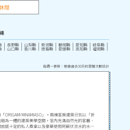
休閒
繩
縣
長野縣
山梨縣
新潟縣
静岡縣
愛知縣
岐阜縣
縣
山口縣
香川縣
徳島縣
愛媛縣
高知縣
福岡縣
每週一更新：根據過去30天的瀏覽次數統計
RIGAMI MINAMIASO」。兩棟客房建築分別以「折
地融為一體的建築美學空間。室內充滿自然光的客廳、
開放感十足的私人桑拿以及豪華使用阿蘇伏流水的水浴