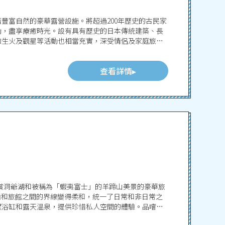
豐富自然的豪華露營設施。將超過200年歷史的古民家
動，盡享療癒時光。設有具有歷史的日本傳統建築、長
驗生火及觀星等活動也相當充實，深受情侶及家庭旅客
查看詳情
可以欣賞洞爺湖和被稱為「蝦夷富士」的羊蹄山美景的豪華旅
泊和旅館之間的界線變得柔和，統一了日常和非日常之
望浴缸和露天溫泉，提供珍惜私人空間的體驗。品嚐北