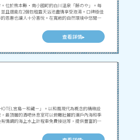
方。位於熊本縣・南小國町的白川溫泉「藤のや」。每
並且還能在2個包租露天浴池盡情享受泡湯。口碑極佳
季的恩惠也讓人十分喜悅。在寬敞的自然環境中悠閒散
的特別時光。
查看詳情
 HOTEL宮島－和藏－」。以和風現代為概念的精緻設
泉，最頂層的酒吧休息室可以俯瞰壯麗的瀨戶內海和季
及有情調的海上水上計程車免費接送等，提供豐富的服
查看詳情