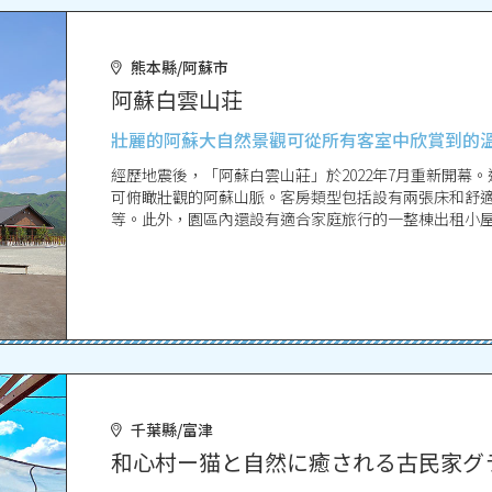
熊本縣/阿蘇市
阿蘇白雲山荘
壯麗的阿蘇大自然景觀可從所有客室中欣賞到的
經歷地震後，「阿蘇白雲山莊」於2022年7月重新開幕
可俯瞰壯觀的阿蘇山脈。客房類型包括設有兩張床和舒
等。此外，園區內還設有適合家庭旅行的一整棟出租小
千葉縣/富津
和心村ー猫と自然に癒される古民家グ