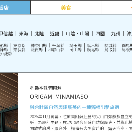
飯店
美食
甲信越
東海
北陸
近畿
山陰・山陽
四國
九州
沖
形縣
東京都
神奈川縣
千葉縣
埼玉縣
栃木縣
茨城縣
群馬
庫縣
奈良縣
滋賀縣
和歌山縣
岡山縣
廣島縣
鳥取縣
島根
沖繩縣
熊本縣/南阿蘇
ORIGAMI MINAMIASO
融合壯麗自然與建築美的一棟獨棟出租旅宿
2025年11月開幕，位於南阿蘇壯麗的火山口旁靜靜矗立的「O
紙」為設計主題，展現出融合阿蘇自然與歷史，並與此
開放式廚房、露台外，還備有大型窗戶的半露天浴室、