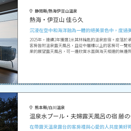
静岡縣/熱海伊豆山溫泉
熱海・伊豆山 佳ら久
沉浸在空中和海洋融為一體的絕美景色中，度過
2025年，連續2年獲選1米其林鑰匙的溫泉旅宿。座落
客房皆附溫泉露天風呂，且從中層樓以上的客房可一覽
果的展望露天風呂，可一邊欣賞水面與海天相連的無邊
「間（AWAI）」也能眺望自搖曳水盤延伸至海面的無邊
可放鬆身心的設施也相當齊全。
熊本縣/白川溫泉
温泉水プール・夫婦露天風呂の宿 藤の
在帶露天溫泉露台的客房裡與心愛的人共度美好