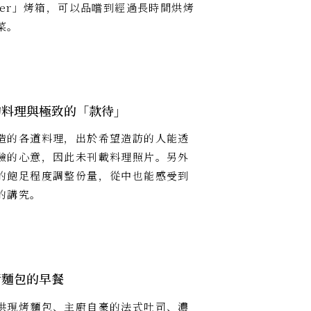
sper」烤箱，可以品嚐到經過長時間烘烤
菜。
的料理與極致的「款待」
造的各道料理，出於希望造訪的人能透
驗的心意，因此未刊載料理照片。另外
的飽足程度調整份量，從中也能感受到
的講究。
烤麵包的早餐
供現烤麵包、主廚自豪的法式吐司、濃