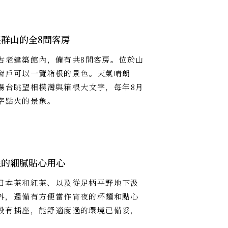
群山的全8間客房
古老建築館內，備有共8間客房。位於山
窗戶可以一覽箱根的景色。天氣晴朗
陽台眺望相模灣與箱根大文字，每年8月
字點火的景象。
性的細膩貼心用心
日本茶和紅茶、以及從足柄平野地下汲
外，還備有方便當作宵夜的杯麵和點心
設有插座，能舒適度過的環境已備妥，