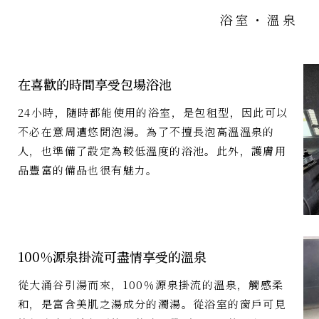
浴室・溫泉
在喜歡的時間享受包場浴池
24小時，隨時都能使用的浴室，是包租型，因此可以
不必在意周遭悠閒泡湯。為了不擅長泡高溫溫泉的
人，也準備了設定為較低溫度的浴池。此外，護膚用
品豐富的備品也很有魅力。
100％源泉掛流可盡情享受的溫泉
從大涌谷引湯而來，100％源泉掛流的溫泉，觸感柔
和，是富含美肌之湯成分的濁湯。從浴室的窗戶可見