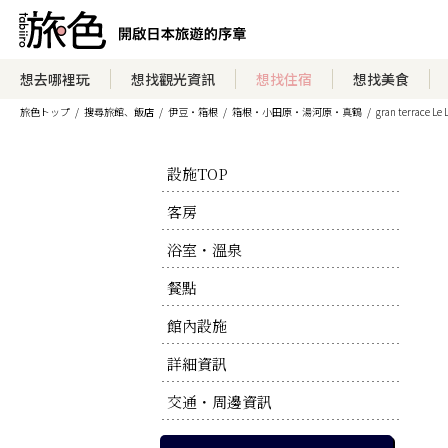
瀏覽住宿方案
想去哪裡玩
想找觀光資訊
想找住宿
想找美食
旅色トップ
搜尋旅館、飯店
伊豆・箱根
箱根・小田原・湯河原・真鶴
gran terrace Le
瀏覽官方網站
設施TOP
客房
浴室・溫泉
餐點
館內設施
詳細資訊
交通・周邊資訊