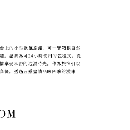
早雲山高台上的小型歐風旅館。可一覽箱根自然
迎。溫泉為可24小時使用的包租式。從
情享受私密的泡湯時光。作為旅宿引以
套餐。透過五感盡情品味四季的滋味