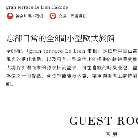
gran terrace Le Lien Hakone
神奈川縣 / 箱根
交通・周邊資訊
忘卻日常的全8間小型歐式旅館
全8間的「gran terrace Le Lien 箱根」是位於
風光的絕佳地點，以及只有小型旅宿才能提供的款待深受歡
大湧谷引湯而來的源泉掛流溫泉，可在喜歡的時機浸泡，盡
為傲之一的餐點，會依季節變更內容，菜單僅提供主廚特製
吧。
客房