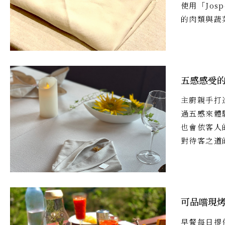
使用「Jo
的肉類與蔬
五感感受
主廚親手打
過五感來體
也會依客人
對待客之道
可品嚐現
早餐每日提