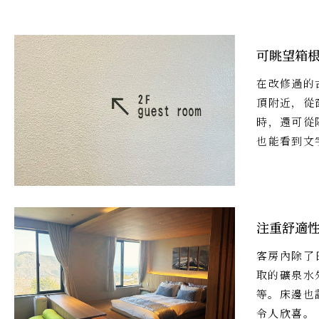
可眺望箱根
在改修過的
頂附近，從
時，還可從
也能看到文
注重舒適
客房內除了
取的礦泉水
等。床邊也
令人欣喜。