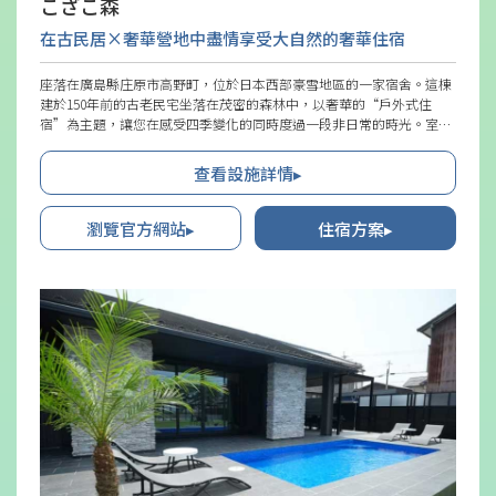
こざこ森
在古民居×奢華營地中盡情享受大自然的奢華住宿
座落在廣島縣庄原市高野町，位於日本西部豪雪地區的一家宿舍。這棟
建於150年前的古老民宅坐落在茂密的森林中，以奢華的“戶外式住
宿”為主題，讓您在感受四季變化的同時度過一段非日常的時光。室內
的客廳可一覽樑柱和建築結構，古木營造出獨有的日式建築氛圍，同時
又融入了現代元素，例如可以保持鞋子的客廳以及可觀賞影片的投影機
查看設施詳情▸
等。適合家庭或團體使用。
瀏覽官方網站▸
住宿方案▸