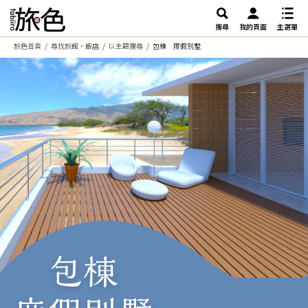
搜尋
我的頁面
主選單
旅色首頁
尋找旅館・飯店
以主題搜尋
包棟 度假別墅