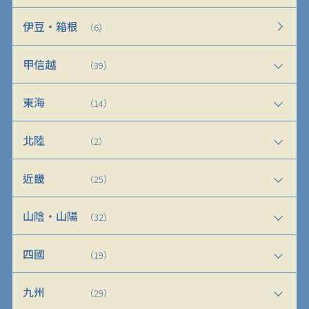
伊豆・箱根
（6）
甲信越
（39）
東海
（14）
北陸
（2）
近畿
（25）
山陰・山陽
（32）
四國
（19）
九州
（29）