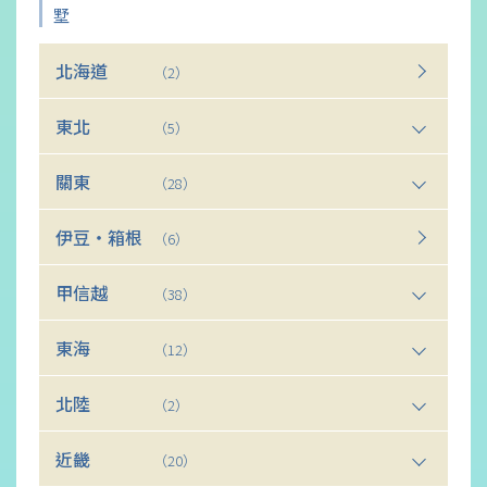
墅
北海道
（2）
東北
（5）
關東
（28）
伊豆・箱根
（6）
甲信越
（38）
東海
（12）
北陸
（2）
近畿
（20）