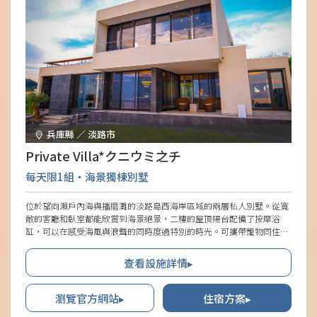
兵庫縣 ／ 淡路市
Private Villa*クニウミ之チ
每天限1組・海景獨棟別墅
位於望向瀨戶內海與播磨灘的淡路島西海岸區域的兩層私人別墅。從寬
敞的客廳和臥室都能欣賞到海景絕景，二樓的屋頂陽台配備了按摩浴
缸，可以在感受海風與浪聲的同時度過特別的時光。可攜帶寵物同住，
室內採用防滑地板。還能在自然豐富的場地內散步，或在「狗跑區」自
由玩耍，享受與愛犬溫馨的時光。
查看設施詳情▸
瀏覽官方網站▸
住宿方案▸