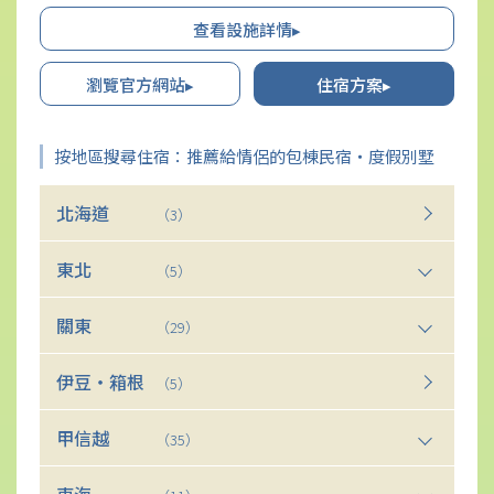
自然中，品味放鬆忘卻日常的美好時光。
查看設施詳情▸
瀏覽官方網站▸
住宿方案▸
按地區搜尋住宿：推薦給情侶的包棟民宿・度假別墅
北海道
（3）
東北
（5）
關東
（29）
伊豆・箱根
（5）
甲信越
（35）
東海