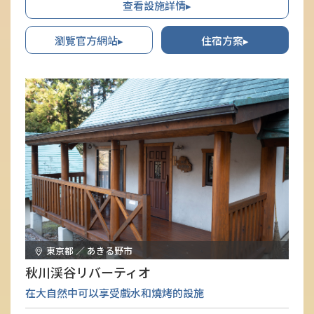
查看設施詳情▸
瀏覽官方網站▸
住宿方案▸
東京都 ／ あきる野市
秋川渓谷リバーティオ
在大自然中可以享受戲水和燒烤的設施