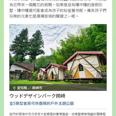
為您帶來一個難忘的假期。如果是設有樓中樓的度假別
墅，樓中樓還可能會成為孩子的秘密基地呢。備有孩子們
玩樂的元素也是選擇旅宿的關鍵之一呢。
愛知縣 ／ 岡崎市
ウッドデザインパーク岡崎
全5類型客房可供選擇的戶外主題公園
自然的環境中充分享受大型帳篷的奢華露營，或是整棟玻璃屋的獨棟租