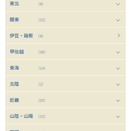
東北
（6）
關東
（32）
伊豆・箱根
（6）
甲信越
（39）
東海
（14）
北陸
（2）
近畿
（25）
山陰・山陽
（32）