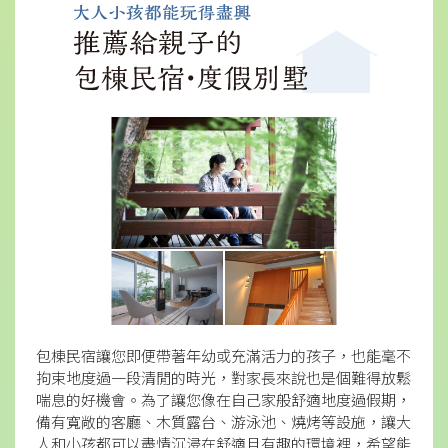
包棟民宿讓您即便帶著年幼或充滿活力的孩子，也能毫不
拘束地度過一段清閒的時光，對家長來說也是個難得放鬆
喘息的好機會。為了讓您像在自己家般舒適地度過假期，
備有寬敞的客廳、木質露台、游泳池、燒烤等設施，讓大
人和小孩都可以盡情沉浸在舒適且有趣的環境裡，希望能