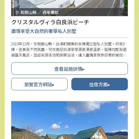
和歌山縣 ／ 西牟婁郡
クリスタルヴィラ白良浜ビーチ
盡情享受大自然的奢華私人別墅
2023年12月，在和歌山縣・白濱町開業的全棟獨立型私人別墅。共有5
棟，各具有不同氛圍，可在南紀白濱享受源泉湧泉溫泉，每棟均配有瓷
器露天風呂，並設有游泳池和按摩浴池，讓人盡情享受非日常的愉悅時
光。白濱的城市、海洋、天空和綠色盡收眼底，這個豪華的地理位置也
很吸引人。此外，家電產品和盥洗用品採用了知名廠牌的商品，支持舒
查看設施詳情▸
適的住宿。還有可容納寵物的棟，可根據情況選擇最適合的空間，無論
是情侶、家庭旅行還是團體入住都很適合。
瀏覽官方網站▸
住宿方案▸