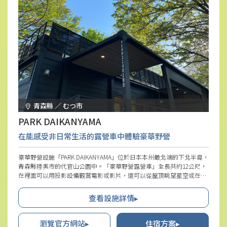
青森縣 ／ むつ市
PARK DAIKANYAMA
在能感受非日常生活的露營車中體驗豪華野營
豪華野營設施「PARK DAIKANYAMA」位於日本本州最北端的下北半島，
青森縣陸奧市的代官山公園中。「豪華野營露營車」全長共約12公尺，
在裡面可以用投影設備觀賞電影或影片，還可以從屋頂眺望星空或在具
噴射浴機能的浴缸中沐浴。而全長約11公尺的「公園露營車」內也設有
浴室，擁有漂亮的美式裝潢。另外，圓頂帳篷的室內裝飾也很時尚，可
查看設施詳情▸
以在"青森扁柏"的香氣中感到療癒的同時，拍下許多適合上傳社群媒體
的豪華野營美照。相信一定能和家人或朋友等最棒的同伴一起，在此享
受非日常的生活並留下特別回憶。
瀏覽官方網站▸
住宿方案▸