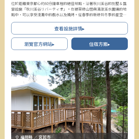
位於距離東京都心約60分鐘車程的絕佳地點，沿著秋川溪谷的別墅＆露
營設施「秋川溪谷リバーティオ」。在被翠綠山巒與清澈溪水圍繞的地
點中，可以享受淺灘中的戲水以及燒烤。從春季的新綠到冬季的星空，
能夠遇見四季各異的風貌，令人十分開心。周邊還分布有溫泉設施「秋
川溪谷 瀨音之湯」及散步景點，非常適合身心的放鬆。與家人或朋友一
查看設施詳情▸
同盡情享受豐富的大自然吧。
瀏覽官方網站▸
住宿方案▸
福岡縣 ／ 宮若市