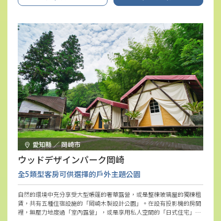
愛知縣 ／ 岡崎市
ウッドデザインパーク岡崎
全5類型客房可供選擇的戶外主題公園
自然的環境中充分享受大型帳篷的奢華露營，或是整棟玻璃屋的獨棟租
賃，共有五種住宿設施的「岡崎木製設計公園」。在設有投影機的房間
裡，無壓力地度過「室內露營」，或是享用私人空間的「日式住宅」等
多種風格設計，可以根據場合和需求做出選擇。讓我們在令人安心的大