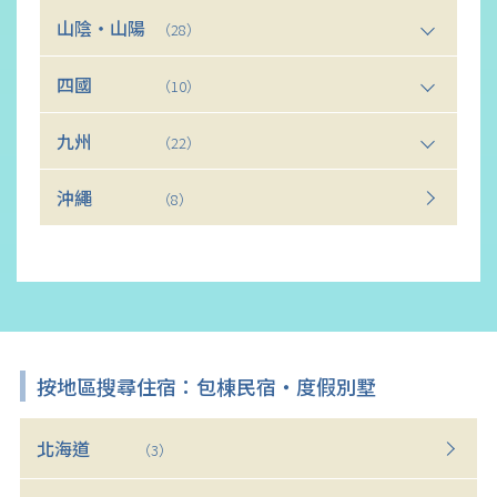
山陰・山陽
（28）
四國
（10）
九州
（22）
沖繩
（8）
按地區搜尋住宿：包棟民宿・度假別墅
北海道
（3）