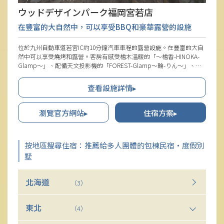
ウッドデザインパーク福岡宮若店
在豐富的大自然中，可以享受BBQ和豪華露營的設施
位於九州自動車道若宮IC約10分鐘汽車車程的露營設施。在豐富的大自
然中可以享受燒烤和露營。客房有感受檜木溫暖的「～檜香-HINOKA-
Glamp～」、配備天文投影機的「FOREST-Glamp～輪-りん～」、以
及能獨享絕景的「FOREST-Glamp～樹-じゅ～」三種類型可供選擇。
備有專用的單元浴室、廁所和洗手台，讓人感到欣喜。
查看設施詳情▸
瀏覽官方網站▸
住宿方案▸
按地區搜尋住宿：推薦給多人團體的包棟民宿・度假別
墅
北海道
（3）
東北
（4）