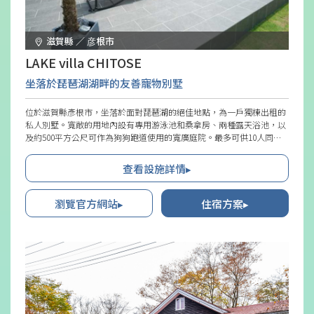
滋賀縣 ／ 彦根市
LAKE villa CHITOSE
坐落於琵琶湖湖畔的友善寵物別墅
位於滋賀縣彥根市，坐落於面對琵琶湖的絕佳地點，為一戶獨棟出租的
私人別墅。寬敞的用地內設有專用游泳池和桑拿房、兩種露天浴池，以
及約500平方公尺可作為狗狗跑道使用的寬廣庭院。最多可供10人同一
價格使用，別墅內有三間氛圍各異的客房，即使是多世代家庭或朋友聚
會也能實現舒適的住宿。可攜帶愛犬同住，且不設限頭數，提供洗腳處
查看設施詳情▸
和籠子等寵物設施，作為對寵物友善的住宿場所也頗受好評。
瀏覽官方網站▸
住宿方案▸