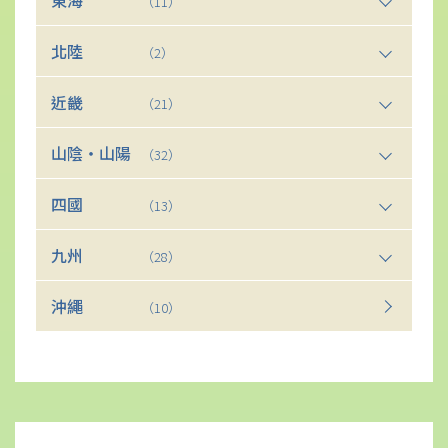
（11）
北陸
（2）
近畿
（21）
山陰・山陽
（32）
四國
（13）
九州
（28）
沖繩
（10）