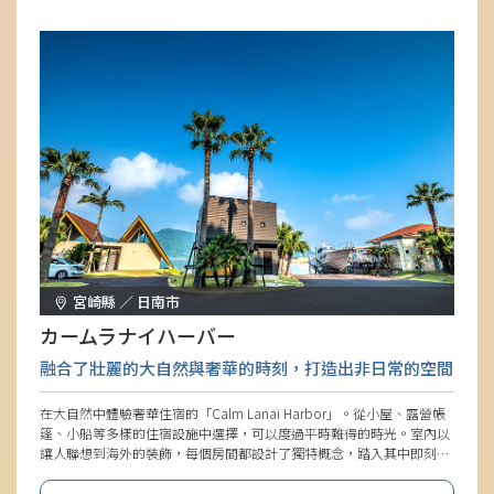
宮崎縣 ／ 日南市
カームラナイハーバー
融合了壯麗的大自然與奢華的時刻，打造出非日常的空間
在大自然中體驗奢華住宿的「Calm Lanai Harbor」。從小屋、露營帳
篷、小船等多樣的住宿設施中選擇，可以度過平時難得的時光。室內以
讓人聯想到海外的裝飾，每個房間都設計了獨特概念，踏入其中即刻被
帶入非日常的世界。儘管提供了舒適的環境，但與周遭自然融為一體的
空間，確實是奢華的極致。