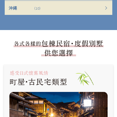
沖繩
（10）