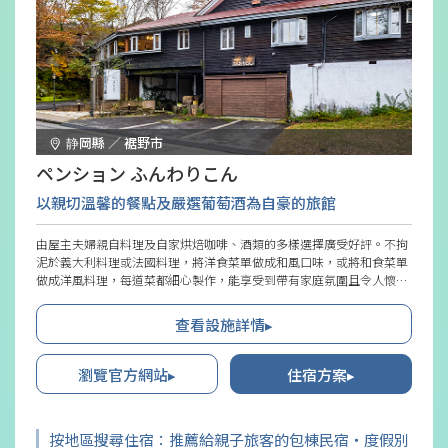
静岡縣 ／ 裾野市
ペンション ふんわりこん
以親切溫馨的餐點及嚴選葡萄酒為自豪的旅館
由屋主夫婦親自料理及自家烘焙咖啡、酒類的多樣選擇廣受好評。不拘
泥於義大利料理或法國料理，將洋食菜單做成和風口味，或將和食菜單
做成洋風料理，每道菜都細心製作，能享受到帶有家庭氛圍且令人懷念
的“柔和混合流”套餐料理。晚餐後餐廳會變成酒吧，想品嚐持有品酒
師資格、喜愛葡萄酒的屋主嚴選的葡萄酒與下酒菜。
查看設施詳情▸
瀏覽官方網站▸
住宿方案▸
按地區搜尋住宿：推薦給親子旅客的包棟民宿・度假別