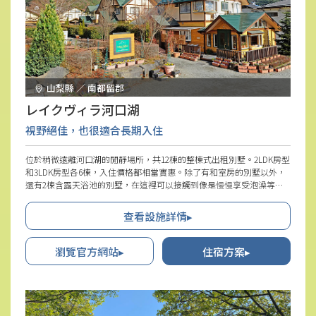
山梨縣 ／ 南都留郡
レイクヴィラ河口湖
視野絕佳，也很適合長期入住
位於稍微遠離河口湖的閒靜場所，共12棟的整棟式出租別墅。2LDK房型
和3LDK房型各6棟，入住價格都相當實惠。除了有和室房的別墅以外，
還有2棟含露天浴池的別墅，在這裡可以接觸到像是慢慢享受泡澡等日
本文化，因此也很受外國遊客喜愛。此外，每棟別墅都提供相當齊全的
廚具和生活家具，因此即使是長期入住也可以舒適地度過住宿時光。
查看設施詳情▸
「Lake Villa河口湖」的地理位置可以眺望到富士山，方便前往周邊觀光
景點這點也很受好評。
瀏覽官方網站▸
住宿方案▸