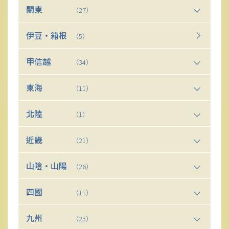
關東
（27）
伊豆・箱根
（5）
甲信越
（34）
東海
（11）
北陸
（1）
近畿
（21）
山陰・山陽
（26）
四國
（11）
九州
（23）