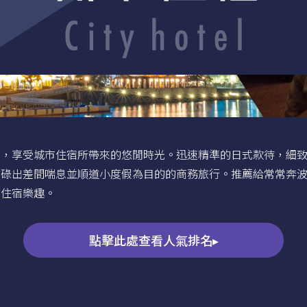
囂，享受城市住宿所帶來的悠閒時光。迅速精準的日式款待，細
忙碌出差間喘息並順道小度假為目的的商務旅行。推薦給常常奔
的住宿樂趣。
點擊此處查看人氣排名▸