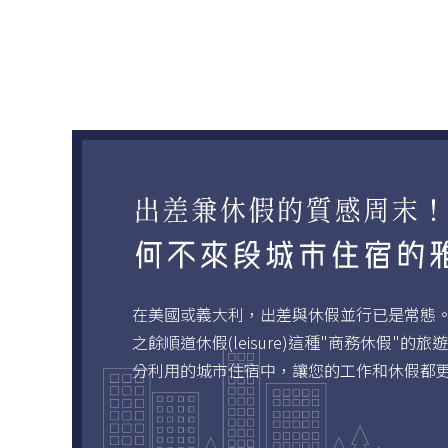
在美國或義大利，出差與休假並行已是常態。在日
之餘順道休假(leisure)這種"商務休假
分利用的城市住宿中，讓您的工作和休假都