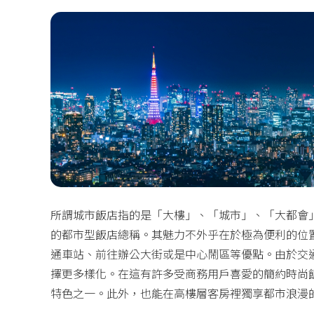
所謂城市飯店指的是「大樓」、「城市」、「大都會
的都市型飯店總稱。其魅力不外乎在於極為便利的位
通車站、前往辦公大街或是中心鬧區等優點。由於交
擇更多樣化。在這有許多受商務用戶喜愛的簡約時尚
特色之一。此外，也能在高樓層客房裡獨享都市浪漫