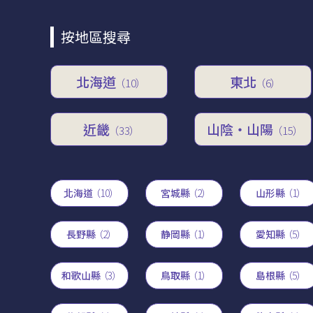
按地區搜尋
北海道
東北
（10）
（6）
近畿
山陰・山陽
（33）
（15）
北海道
（10）
宮城縣
（2）
山形縣
（1）
長野縣
（2）
静岡縣
（1）
愛知縣
（5）
和歌山縣
（3）
鳥取縣
（1）
島根縣
（5）