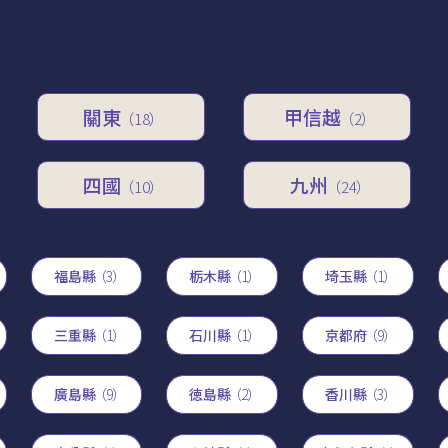
關東
甲信越
（18）
（2）
四國
九州
（10）
（24）
福島縣
（3）
栃木縣
（1）
埼玉縣
（1）
三重縣
（1）
石川縣
（1）
京都府
（9）
廣島縣
（9）
徳島縣
（2）
香川縣
（3）