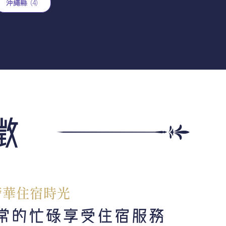
沖繩縣
（4）