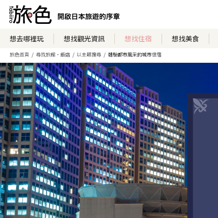
想去哪裡玩
想找觀光資訊
想找住宿
想找美食
旅色首頁
尋找旅館・飯店
以主題搜尋
體驗都市風采的城市住宿