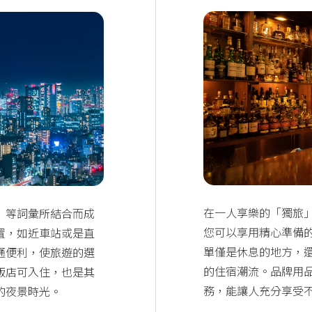
在一人享樂的「獨旅
」等詞彙所結合而成
您可以享用精心準備
置，如近車站或是直
單僅是休息的地方，
通便利，使旅遊的選
的住宿潮流。品牌用
飯店可入住，也是其
務，能讓人充分享受
的夜景時光。