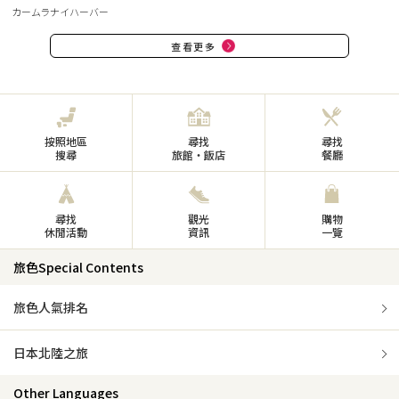
カームラナイハーバー
查看更多
按照地區
尋找
尋找
搜尋
旅館・飯店
餐廳
尋找
觀光
購物
休閒活動
資訊
一覽
旅色Special Contents
旅色人氣排名
日本北陸之旅
Other Languages