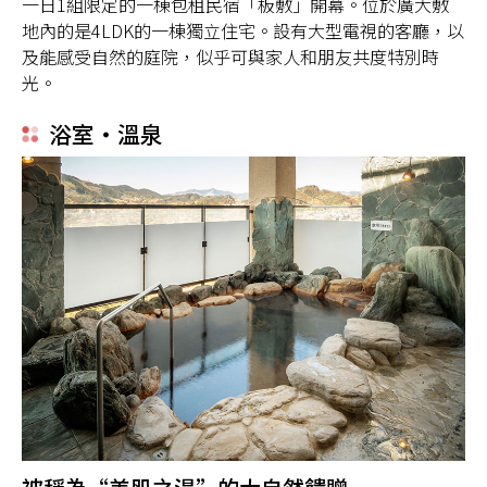
一日1組限定的一棟包租民宿「板敷」開幕。位於廣大敷
地內的是4LDK的一棟獨立住宅。設有大型電視的客廳，以
及能感受自然的庭院，似乎可與家人和朋友共度特別時
光。
浴室・溫泉