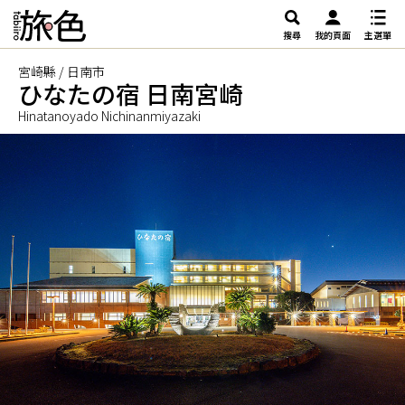
搜尋
我的頁面
主選單
宮崎縣 / 日南市
ひなたの宿 日南宮崎
Hinatanoyado Nichinanmiyazaki