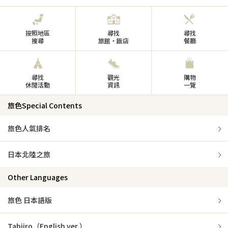
按照地區
尋找
尋找
搜尋
旅館・飯店
餐廳
尋找
觀光
購物
休閒活動
資訊
一覽
旅色Special Contents
旅色人氣排名
日本北陸之旅
Other Languages
旅色 日本語版
Tabiiro（English ver.）