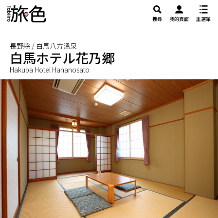
搜尋
我的頁面
主選單
長野縣 / 白馬八方溫泉
白馬ホテル花乃郷
Hakuba Hotel Hananosato