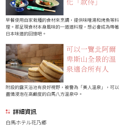
化「款待」
早餐使用自家栽種的食材來烹調，提供味噌湯和烤魚等料
理。那呈現食材本身風味的一道道料理，想必會成為帶著
日本味道的回憶吧。
可以一覽北阿爾
卑斯山全景的溫
泉適合所有人
附設的露天浴池有良好視野，被譽為「美人溫泉」，可以
盡情浸泡在高鹼度的白馬八方溫泉中。
詳細資訊
白馬ホテル花乃郷