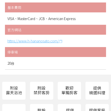
基本費用
VISA、MasterCard、JCB、American Express
官方網站
https://www.h-hananosato.com/
停車場
20台