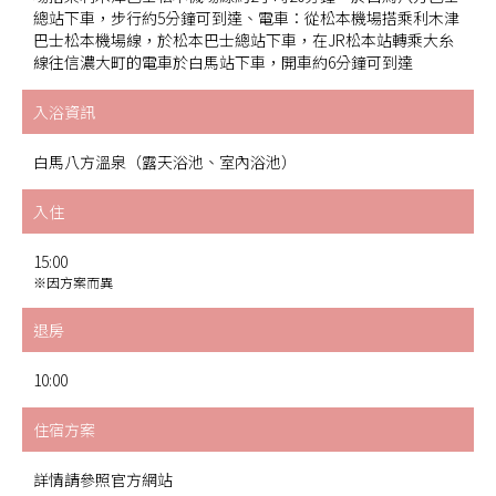
總站下車，步行約5分鐘可到達、電車：從松本機場搭乘利木津
巴士松本機場線，於松本巴士總站下車，在JR松本站轉乘大糸
線往信濃大町的電車於白馬站下車，開車約6分鐘可到達
入浴資訊
白馬八方溫泉（露天浴池、室內浴池）
入住
15:00
※因方案而異
退房
10:00
住宿方案
詳情請參照官方網站