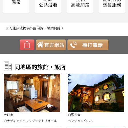
※可能無法提供外語洽詢，敬請見諒。
同地區的旅館・飯店
大町市
白馬五竜
カナディアンビレッジモントリオール
ペンション ウルル