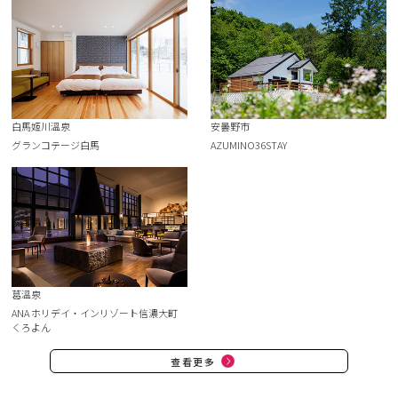
白馬姬川溫泉
安曇野市
グランコテージ白馬
AZUMINO36STAY
葛溫泉
ANA ホリデイ・インリゾート信濃大町
くろよん
查看更多