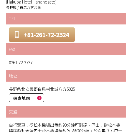
(Hakuba Hotel Hananosato)
長野縣 / 白馬八方溫泉
TEL
+81-261-72-2324
FAX
0261-72-3737
地址
長野県北安曇郡白馬村北城八方5025
探索地圖
交通
自行駕車：從松本機場出發約90分鐘可到達、巴士：從松本機
場搭乘利木津巴士松本機場線約2小時20分鐘，於白馬八方巴士