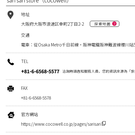
sari sari store（cocowell）
地址
大阪府大阪市浪速区幸町2丁目2-2
探索地圖
交通
電車：從Osaka Metro千日前線・阪神電鐵阪神難波線櫻川
TEL
+81-6-6568-5577
洽詢時請告知服務人員，您的資訊來源為「旅
FAX
+81-6-6568-5578
官方網站
https://www.cocowell.co.jp/pages/sarisari