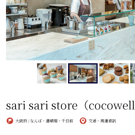
sari sari store（cocowel
大阪府 / なんば・道頓堀・千日前
交通・周邊資訊