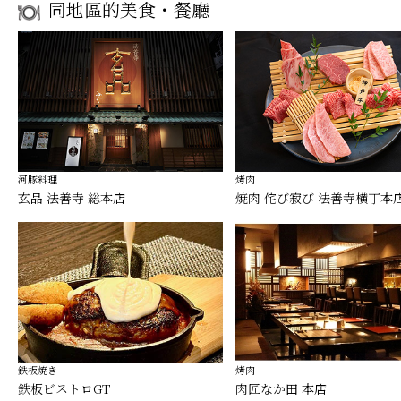
同地區的美食・餐廳
河豚料理
烤肉
玄品 法善寺 総本店
焼肉 侘び寂び 法善寺横丁本
鉄板焼き
烤肉
鉄板ビストロGT
肉匠なか田 本店