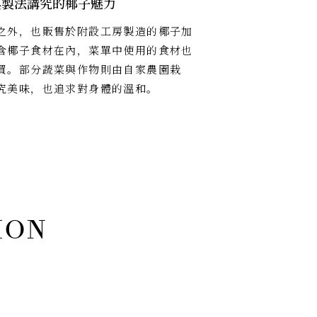
與製法講究的椰子魅力
之外，也販售於附設工房製造的椰子加
含椰子食材在內，菜單中使用的食材也
買。部分蔬菜與作物則由自家農園栽
究美味，也追求對身體的溫和。