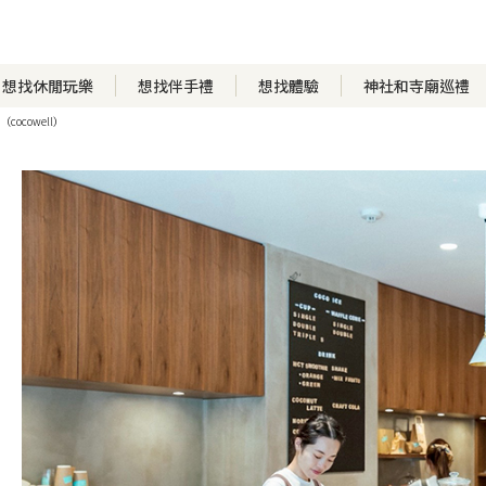
想找休閒玩樂
想找伴手禮
想找體驗
神社和寺廟巡禮
ore（cocowell）