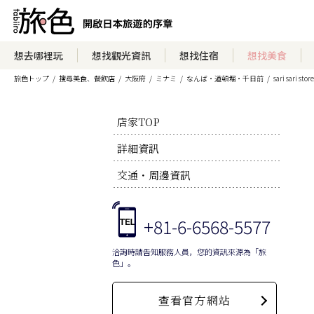
想去哪裡玩
想找觀光資訊
想找住宿
想找美食
旅色トップ
搜尋美食、餐飲店
大阪府
ミナミ
なんば・道頓堀・千日前
sari sari st
店家TOP
詳細資訊
交通・周邊資訊
+81-6-6568-5577
洽詢時請告知服務人員，您的資訊來源為「旅
色」。
查看官方網站