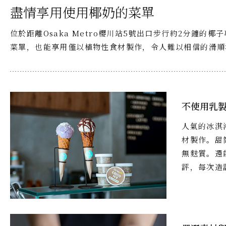
盡情享用使用椰奶的菜單
位於距離Osaka Metro櫻川站5號出口步行約2分鐘的
菜單，也能享用僅以植物性食材製作，令人難以相信的滑順
不使用乳
人氣的冰淇
材製作。甜
無麩質。還
評，每次造