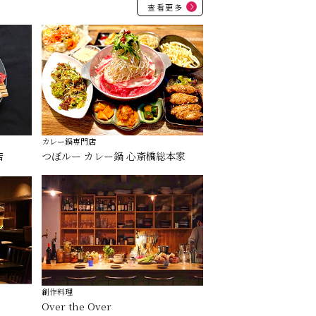
查看更多
カレー鍋専門店
店
つぼルー カレー鍋 心斎橋総本家
創作料理
Over the Over