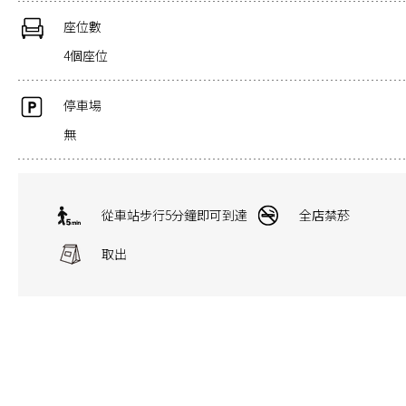
座位數
4個座位
停車場
無
從車站步行5分鐘即可到達
全店禁菸
取出