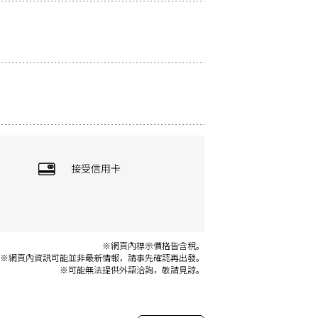
接受信用卡
※網頁內標示價格皆含稅。
※網頁內資訊可能並非最新情報，請事先確認再出發。
※可能無法提供外語洽詢，敬請見諒。