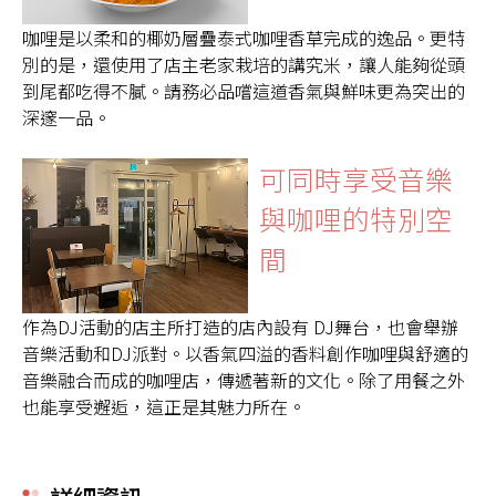
咖哩是以柔和的椰奶層疊泰式咖哩香草完成的逸品。更特
別的是，還使用了店主老家栽培的講究米，讓人能夠從頭
到尾都吃得不膩。請務必品嚐這道香氣與鮮味更為突出的
深邃一品。
可同時享受音樂
與咖哩的特別空
間
作為DJ活動的店主所打造的店內設有 DJ舞台，也會舉辦
音樂活動和DJ派對。以香氣四溢的香料創作咖哩與舒適的
音樂融合而成的咖哩店，傳遞著新的文化。除了用餐之外
也能享受邂逅，這正是其魅力所在。