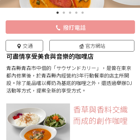
撥打電話
交通
官方網站
可盡情享受美食與音樂的咖哩店
青森縣青森市中佃的「サウザンドカリー」，是曾在東京
都內修業後，於青森縣內經營約3年行動餐車的店主所開
設。除了能品嚐以椰奶為基底的咖哩之外，還透過舉辦DJ
活動等方式，提案全新的享受方式。
香草與香料交織
而成的創作咖哩