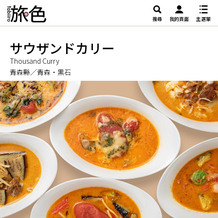
搜尋
我的頁面
主選單
サウザンドカリー
Thousand Curry
青森縣／青森・黒石