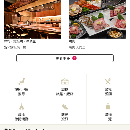
壽司・鐵板燒・居酒屋
燒肉
鮨×鉄板焼 柊
焼肉 大同江
查看更多
按照地區
尋找
尋找
搜尋
旅館・飯店
餐廳
尋找
觀光
購物
休閒活動
資訊
一覽