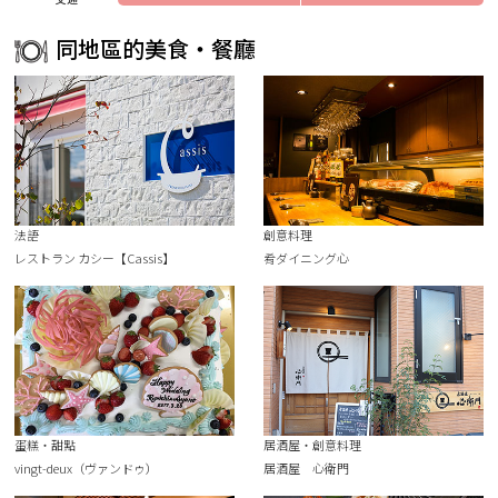
同地區的美食・餐廳
法語
創意料理
レストラン カシー【Cassis】
肴ダイニング心
蛋糕・甜點
居酒屋・創意料理
vingt-deux（ヴァンドゥ）
居酒屋 心衛門