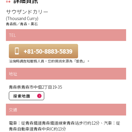
詳細資訊
サウザンドカリー
(Thousand Curry)
青森縣／青森・黒石
TEL
+81-50-8883-5839
洽詢時請告知服務人員，您的資訊來源為「旅色」。
地址
青森県青森市中佃2丁目19-35
探索地圖
交通
電車：從青森鐵道青森鐵道線東青森站步行約12分、汽車：從
青森自動車道青森中央IC約13分