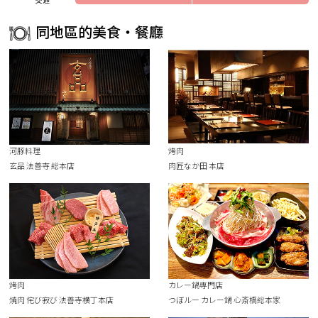
同地區的美食・餐廳
河豚料理
烤肉
玄品 法善寺 総本店
肉匠なか田 本店
烤肉
カレー鍋専門店
焼肉 侘び寂び 法善寺横丁本店
つぼルー カレー鍋 心斎橋総本家