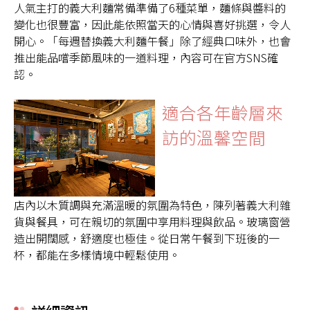
人氣主打的義大利麵常備準備了6種菜單，麵條與醬料的
變化也很豐富，因此能依照當天的心情與喜好挑選，令人
開心。「每週替換義大利麵午餐」除了經典口味外，也會
推出能品嚐季節風味的一道料理，內容可在官方SNS確
認。
適合各年齡層來
訪的溫馨空間
店內以木質調與充滿溫暖的氛圍為特色，陳列著義大利雜
貨與餐具，可在親切的氛圍中享用料理與飲品。玻璃窗營
造出開闊感，舒適度也極佳。從日常午餐到下班後的一
杯，都能在多樣情境中輕鬆使用。