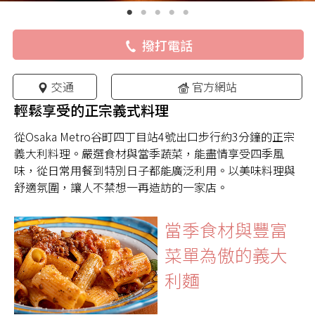
撥打電話
交通
官方網站
輕鬆享受的正宗義式料理
從Osaka Metro谷町四丁目站4號出口步行約3分鐘的正宗
義大利料理。嚴選食材與當季蔬菜，能盡情享受四季風
味，從日常用餐到特別日子都能廣泛利用。以美味料理與
舒適氛圍，讓人不禁想一再造訪的一家店。
當季食材與豐富
菜單為傲的義大
利麵