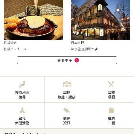
鉄板焼き
日本料理
鉄板ビストロGT
はり重 道頓堀本店
查看更多
按照地區
尋找
尋找
搜尋
旅館・飯店
餐廳
尋找
觀光
購物
休閒活動
資訊
一覽