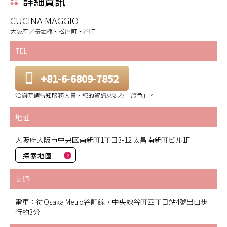
詳細資訊
CUCINA MAGGIO
大阪府／長堀橋・松屋町・谷町
TEL
+81-6-6809-7852
洽詢時請告知服務人員，您的資訊來源為「旅色」。
地址
大阪府大阪市中央区南新町1丁目3-12 太昌南新町ビル1F
探索地圖
交通
電車：從Osaka Metro谷町線・中央線谷町四丁目站4號出口步
行約3分