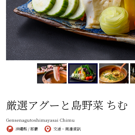
厳選アグーと島野菜 ちむ
Gensenagutoshimayasai Chimu
沖繩縣 / 那覇
交通・周邊資訊