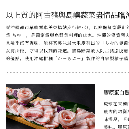
以上質的阿古豬與島嶼蔬菜盡情品嚐
從沖繩都市單軌電車美榮橋站步行約7分，以鮮豔紅型設計
菜 ちむ」，是涮涮鍋與島野菜料理的店家。沖繩的優質豬
且幾乎沒有腥味。能將其美味最大限度引出的「ちむ的涮涮
女將所做，才得以找到的味道。將島野菜放入阿古豬脂肪融
的優點。使用沖繩柑橘「かーちぶー」製作的自家製柚子醋
膠原蛋白
琉球在來種
瘦肉的均衡
味深厚，若
美味。膠原