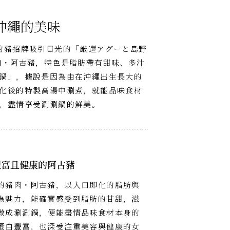
沖繩的美味
的豬招牌吸引目光的「厳選アグーと島野
肉・阿古豬，特色是脂肪帶有甜味、多汁
鍋」，據說是因為由在沖繩出生長大的
化後的特製高湯中涮煮，就能品味食材
，盡情享受涮涮鍋的鮮美。
豐富且健康的阿古豬
的豬肉・阿古豬，以入口即化的脂肪與
為魅力，能確實感受到脂肪的甘甜，滋
做成涮涮鍋，便能盡情品味食材本身的
蛋白豐富，也深受注重美容與健康的女