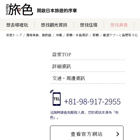
想去哪裡玩
想找觀光資訊
想找住宿
想找美食
旅色トップ
搜尋美食、餐飲店
沖縄
那覇・本島南部
那覇
厳選アグーと島野菜 ちむ
店家TOP
詳細資訊
交通・周邊資訊
+81-98-917-2955
洽詢時請告知服務人員，您的資訊來源為「旅
色」。
查看官方網站