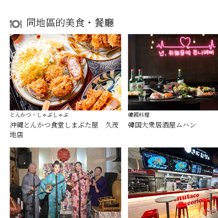
同地區的美食・餐廳
とんかつ・しゃぶしゃぶ
韓國料理
沖縄とんかつ食堂しまぶた屋 久茂
韓国大衆居酒屋ムハン
地店