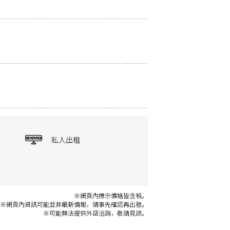
私人出租
※網頁內標示價格皆含稅。
※網頁內資訊可能並非最新情報，請事先確認再出發。
※可能無法提供外語洽詢，敬請見諒。