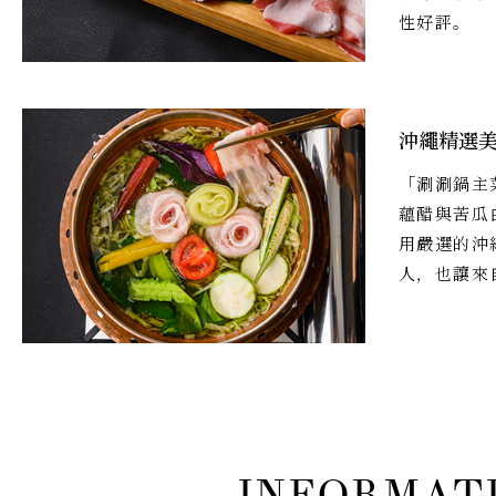
性好評。
沖繩精選
「涮涮鍋主
蘊醋與苦瓜
用嚴選的沖
人，也讓來