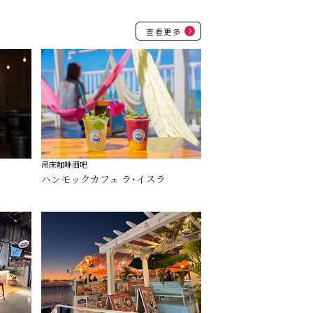
查看更多
吊床咖啡酒吧
ハンモックカフェ ラ･イスラ