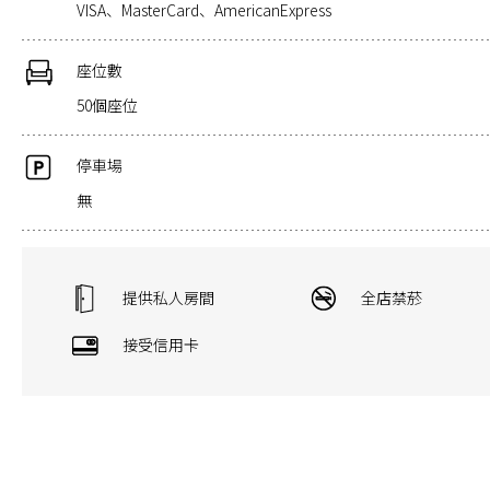
VISA、MasterCard、AmericanExpress
座位數
50個座位
停車場
無
提供私人房間
全店禁菸
接受信用卡