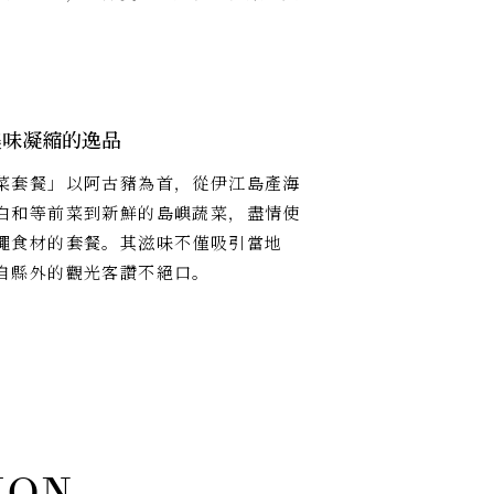
美味凝縮的逸品
菜套餐」以阿古豬為首，從伊江島產海
白和等前菜到新鮮的島嶼蔬菜，盡情使
繩食材的套餐。其滋味不僅吸引當地
自縣外的觀光客讚不絕口。