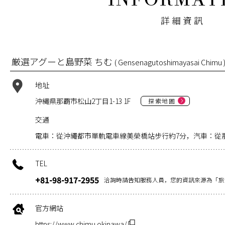
詳細資訊
厳選アグーと島野菜 ちむ
( Gensenagutoshimayasai Chimu 
地址
沖縄県那覇市松山2丁目1-13 1F
探索地圖
交通
電車：從沖繩都市單軌電車線美榮橋站步行約7分，汽車：從那
TEL
+81-98-917-2955
洽詢時請告知服務人員，您的資訊來源為「旅
官方網站
https://www.chimu.okinawa/