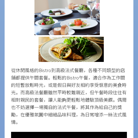
從休閒風格的Bistro到高級法式餐廳，各種不同類型的店
鋪都提供午間套餐。輕鬆的Bistro午餐，適合作為工作間
的短暫放鬆時光，或是假日與好友相約享受愜意的美食時
光。而高級法餐廳雖然平時較難親近，但午餐時段往往有
相對親民的套餐，讓人能夠更輕鬆地體驗頂級美饌。偶爾
也不妨選擇一場獨自的法式午餐，將其作為給自己的獎
勵，在優雅氛圍中細細品味料理，為日常增添一絲法式風
情。