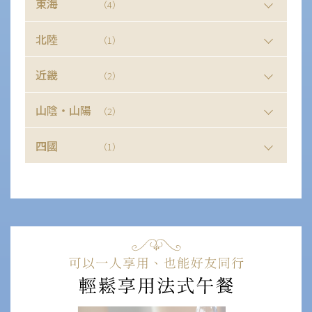
東海
（4）
北陸
（1）
近畿
（2）
山陰・山陽
（2）
四國
（1）