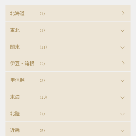
北海道
（1）
東北
（1）
關東
（11）
伊豆・箱根
（2）
甲信越
（3）
東海
（10）
北陸
（1）
近畿
（5）