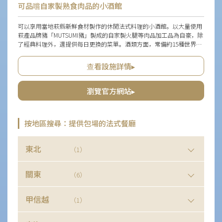
可品嚐自家製熟食肉品的小酒館
可以享用當地萩縣新鮮食材製作的休閒法式料理的小酒館。以大量使用
萩產品牌豬「MUTSUMI豬」製成的自家製火腿等肉品加工品為自豪，除
了經典料理外，還提供每日更換的菜單。酒類方面，常備約15種世界各
地的手工啤酒，每週更換，此外還有豐富的葡萄酒和地酒。隱藏版的小
店內播放與小酒館氣氛非常契合的音樂，讓人忘卻時間，放鬆心情。設
查看設施詳情▸
有吧台和派對室，無論是單獨一人或大團體，都能在各種場合使用。
瀏覽官方網站▸
按地區搜尋：提供包場的法式餐廳
東北
（1）
關東
（6）
甲信越
（1）