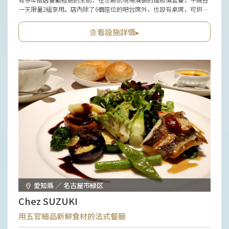
一天限量2組享用。店內除了6個座位的吧台席外，也設有桌席，可供獨
自一人至團體等多種場合使用。除了備有兒童餐單外，無障礙設計亦考
慮到嬰兒車與輪椅使用者，對攜家帶眷的客人而言是一大貼心安排。
查看設施詳情▸
愛知縣 ／ 名古屋市緑区
Chez SUZUKI
用五官細品新鮮食材的法式餐廳