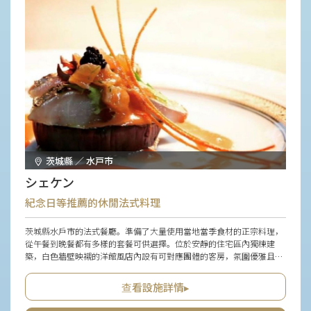
茨城縣 ／ 水戸市
シェケン
紀念日等推薦的休閒法式料理
茨城縣水戶市的法式餐廳。準備了大量使用當地當季食材的正宗料理，
從午餐到晚餐都有多樣的套餐可供選擇。位於安靜的住宅區內獨棟建
築，白色牆壁映襯的洋館風店內設有可對應團體的客房，氛圍優雅且安
靜。通往入口處的步道及庭院的植栽也都細心維護，搭配用心的接待，
能享受充滿非日常感的療癒時光。除了紀念日和聚餐等特別日子外，也
查看設施詳情▸
推薦作為平日稍微奢華點綴片刻的場所。