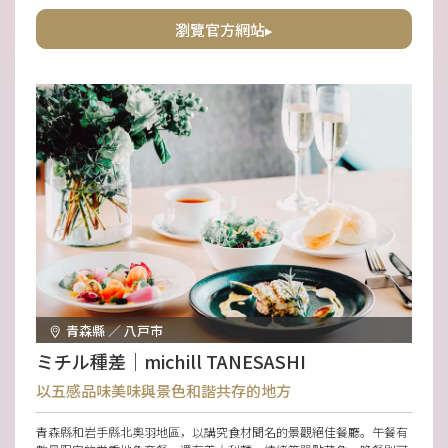
共度特別時光，還是與朋友放鬆相聚，都推薦來此用餐。
瀏覽官方網站▸
青森縣 ／ 八戸市
ミチル種差｜michill TANESASHI
以五感品味美味與景色和諧共存的地方
青森縣和岩手縣北奧羽地區，以講究食材聞名的景觀絕佳餐廳。午餐有