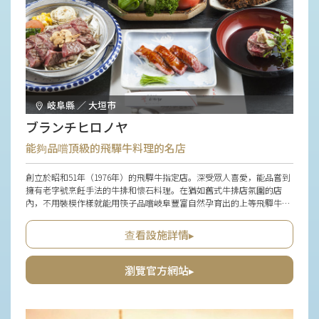
岐阜縣 ／ 大垣市
ブランチヒロノヤ
能夠品嚐頂級的飛驒牛料理的名店
創立於昭和51年（1976年）的飛驒牛指定店。深受眾人喜愛，能品嘗到
擁有老字號烹飪手法的牛排和懷石料理。在猶如舊式牛排店氛圍的店
內，不用裝模作樣就能用筷子品嚐岐阜豐富自然孕育出的上等飛驒牛，
這也令人高興。
查看設施詳情▸
瀏覽官方網站▸