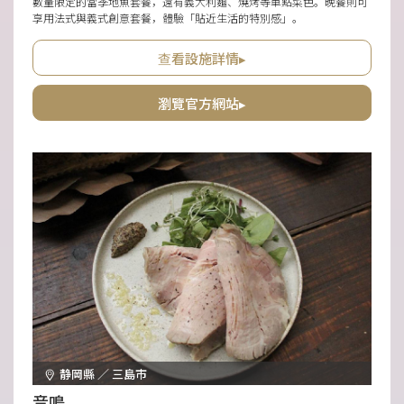
數量限定的當季地魚套餐，還有義大利麵、燒烤等單點菜色。晚餐則可
享用法式與義式創意套餐，體驗「貼近生活的特別感」。
查看設施詳情▸
瀏覽官方網站▸
静岡縣 ／ 三島市
音鳴