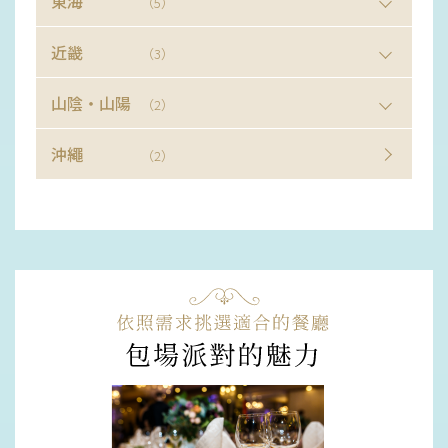
東海
（5）
近畿
（3）
山陰・山陽
（2）
沖繩
（2）