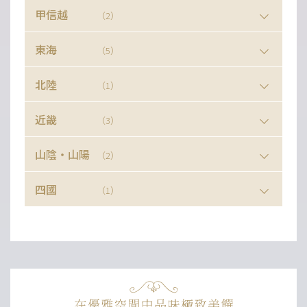
甲信越
（2）
東海
（5）
北陸
（1）
近畿
（3）
山陰・山陽
（2）
四國
（1）