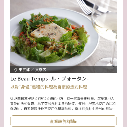
東京都 ／ 文京区
Le Beau Temps -ル・ブォータン-
以對“身體”溫和的料理為自豪的法式料理
從JR西日暮里站步行約5分鐘的地方，有一家由夫妻經營、深受當地人
喜愛的法式餐廳。為了突出食材本身的味道，僅最小限度地使用奶油和
鮮奶油，自家製醬汁也不使用化學調味料，重視從食材中滲出的鮮味與
濃郁風味，打造出多道料理讓人盡情享用。因為在烹調時也注重鹽分，
所以對身體溫和，即使是年長者也能輕鬆吃完整套套餐。使用較大的餐
查看設施詳情▸
桌，不需在意旁人，能悠閒地享受用餐時光也令人開心。無論是與家人