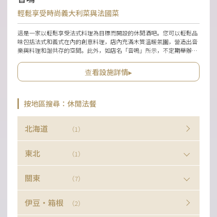
輕鬆享受時尚義大利菜與法國菜
這是一家以輕鬆享受法式料理為目標而開設的休閒酒吧。您可以輕鬆品
味包括法式和義式在內的創意料理，店內充滿木質溫暖氛圍，營造出音
樂與料理和諧共存的空間。此外，如店名「音鳴」所示，不定期舉辦受
歡迎的現場演奏。寬敞的空間配有桌位和長椅，適合與朋友或伴侶共進
餐點。也可用於婚禮二次會、音樂活動等多種場合，並且備有適合演唱
查看設施詳情▸
會及DJ活動的空間。
按地區搜尋：休閒法餐
北海道
（1）
東北
（1）
關東
（7）
伊豆・箱根
（2）