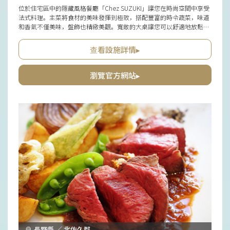
位於住宅區中的隱藏風格餐廳「Chez SUZUKI」讓您在時尚空間中享受
法式料理。主菜將食材的美味發揮到極致，搭配豐富的時令蔬菜，味道
和香氣不僅美味，盤飾也精緻美觀。寬敞的大桌讓您可以舒適地放鬆，
非常適合與家人或朋友共享重要的用餐時光。輕鬆品嚐法式料理的午餐
和打造特別時光的晚餐，兩者都能得到細心的款待。值得一提的是，廚
查看設施詳情▸
師自家精選咖啡豆並手工烘焙，清爽的口感廣受好評。
瀏覽官方網站▸
長野縣 ／ 北佐久郡