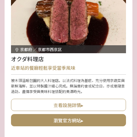
京都府 ／ 京都市西京区
オクダ料理店
近車站的餐廳輕鬆享受當季風味
被木頭溫暖包圍的大人料理店。以法式料理為基底，充分使用京蔬菜與
新鮮海鮮，並以特製醬汁細心完成。無論是約會或紀念日，亦或是隨意
造訪，盡情享受與美味料理搭配的美酒時光。
查看設施詳情▸
瀏覽官方網站▸