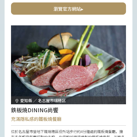
要時刻。
瀏覽官方網站▸
愛知縣 ／ 名古屋市瑞穂区
鉄板焼DINING尚饗
充滿隱私感的鐵板燒餐廳
位於名古屋市營地下鐵瑞穗區役所站步行約4分鐘處的鐵板燒餐廳。擁
有多年飯店餐廳經驗的主廚，在您眼前現場燒製的鐵板燒套餐，午晚各