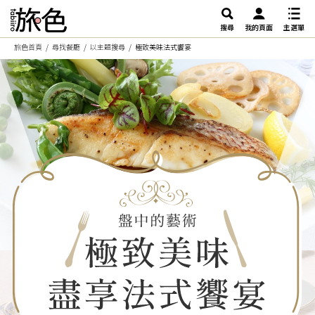
搜尋
我的頁面
主選單
旅色首頁
尋找餐廳
以主題搜尋
極致美味法式饗宴