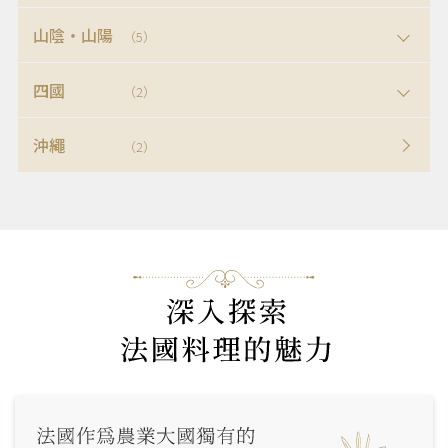
山陰・山陽
（5）
四國
（2）
沖繩
（2）