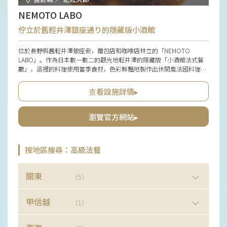
NEMOTO LABO
佇立於舊輕井澤銀座通り的隱藏版小酒館
位於長野縣舊輕井澤銀座街，麵包店和咖啡店林立的「NEMOTO
LABO」。作為日本數一數二的觀光地輕井澤的隱藏版「小酒館法式餐
廳」，這裡的料理使用當季食材，色彩鮮豔地製作出休閒風法國料理，
可以透過套餐或單點方式享用。料理堅持地產地消，積極使用當地信州
產食材，搭配適合料理的本地葡萄酒也非常受歡迎，店主所嚴選的自然
查看設施詳情▸
派葡萄酒也應有盡有，且可購買。在自然摩登風格的時尚店內享用餐
點，是輕井澤觀光的絕佳選擇。
瀏覽官方網站▸
按地區搜尋：高級法餐
關東
（5）
甲信越
（1）