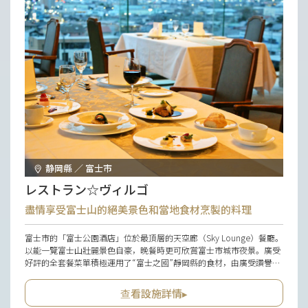
静岡縣 ／ 富士市
レストラン☆ヴィルゴ
盡情享受富士山的絕美景色和當地食材烹製的料理
富士市的「富士公園酒店」位於最頂層的天空廊（Sky Lounge）餐廳。
以能一覽富士山壯麗景色自豪，晚餐時更可欣賞富士市城市夜景。廣受
好評的全套餐菜單積極運用了“富士之國”靜岡縣的食材，由廣受讚譽的
「富士之國美食之都運營者」小林昭二廚師為烹調，為促進該縣的農林
水產業和飲食文化作出了貢獻。空間裡設有一架大鋼琴，彌漫著優雅高
查看設施詳情▸
貴的氛圍，氣氛十足，非常適合和重要的人一起共度生日或紀念日等重