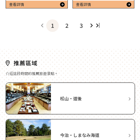
查看詳情
查看詳情
1
2
3
介紹這段時間的推薦旅遊景點。
松山・道後
今治・しまなみ海道