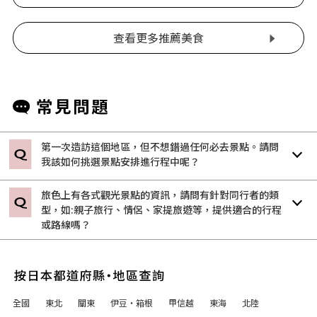
查看更多推薦美食
第一次造訪這個地區，但不想錯過任何必去景點。請問
我該如何挑選景點安排進行程中呢？
旅色上有各式觀光景點的資訊，請問有針對同行者的類
型，如:親子旅行、情侶、家提旅遊等，提供適合的行程
或路線嗎？
全國
東北
關東
伊豆・箱根
甲信越
東海
北陸