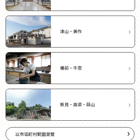
津山・美作
備前・牛窓
新見・高梁・蒜山
以市區町村範圍瀏覽