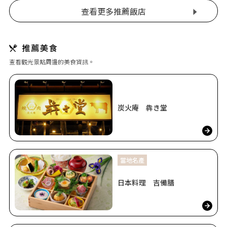
查看更多推薦飯店
查看觀光景點周邊的美食資訊。
炭火庵 犇き堂
當地名產
日本料理 吉備膳