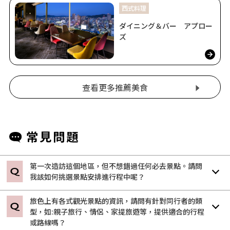
西式料理
ダイニング＆バー アプロー
ズ
查看更多推薦美食
第一次造訪這個地區，但不想錯過任何必去景點。請問
我該如何挑選景點安排進行程中呢？
旅色上有各式觀光景點的資訊，請問有針對同行者的類
型，如:親子旅行、情侶、家提旅遊等，提供適合的行程
或路線嗎？