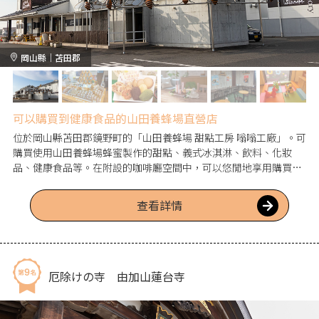
岡山縣｜苫田郡
可以購買到健康食品的山田養蜂場直營店
位於岡山縣苫田郡鏡野町的「山田養蜂場 甜點工房 嗡嗡工廠」。可
購買使用山田養蜂場蜂蜜製作的甜點、義式冰淇淋、飲料、化妝
品、健康食品等。在附設的咖啡廳空間中，可以悠閒地享用購買的
甜點。是購買紀念品，也是岡山縣觀光時的推薦地點。
查看詳情
厄除けの寺 由加山蓮台寺