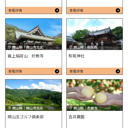
查看詳情
查看詳情
岡山縣｜岡山市北区
岡山縣｜和気郡
最上稲荷山 妙教寺
和氣神社
查看詳情
查看詳情
岡山縣｜岡山市北区
岡山縣｜赤磐市
岡山北ゴルフ俱楽部
吉井農園