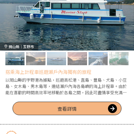
岡山縣｜玉野市
搭乘海上計程車巡遊瀨戶內海獨有的旅程
以岡山縣的宇野港為據點，巡遊高松港、直島、豐島、犬島、小豆
島、女木島、男木島等，連結瀨戶內海各島嶼的海上計程車。由於
能在喜歡的時間高效率地移動於各島之間，因此可盡情享受充滿豐
富自然、歷史與藝術的瀨戶內海。擁有從小型船到大型船的眾多船
隻，並備有25個座位與50個座位的船隻，也能對應團體旅遊。巡遊
查看詳情
直島・豐島・犬島的遊船行程正受到歡迎。踏上巡遊島嶼的瀨戶內
之旅，盡情享受稍微特別的非日常體驗。