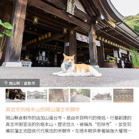
岡山縣｜倉敷市
真言宗別格本山的岡山藩主祈願寺
岡山縣倉敷市的由加山蓮台寺，是由奈良時代的僧侶・行基創建的
真言宗御室派的別格本山。歷史悠久，被稱為“厄除寺”，並受到
備前藩主池田侯代代篤信的祈願寺。在總本殿供奉著瑜伽大權現，
每天都會進行祈祷，遊行僧會進行“轉讀”祈禱，您也可以參加。