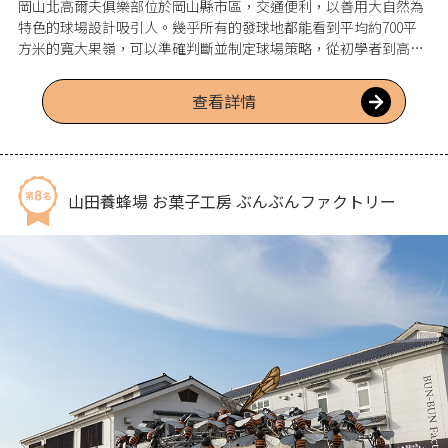
岡山北高爾夫俱樂部位於岡山縣市區，交通便利，以善用大自然為
特色的球場設計吸引人。幾乎所有的發球地都能看到平均約700平
方米的寬大果嶺，可以準確判斷並制定球場策略，從初學者到高級
選手都能享受。所有高爾夫車都配備了GPS導航系統，還可以輕鬆
利用排行榜功能。
查看詳情
山田養蜂場 お菓子工房 ぶんぶんファクトリー