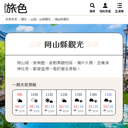
搜尋
我的頁面
主選單
旅色首頁
觀光
山陰・山陽觀光
岡山縣觀光
岡山縣觀光
岡山城、後樂園、倉敷美觀地區、瀨戶大橋、吉備津
神社等，都是值得一看的著名景點。
一周天氣預報
9
10
11
12
13
14
15
日
日
日
日
日
日
日
34
27
36
26
35
23
32
23
32
24
33
25
33
25
/
/
/
/
/
/
/
20
20
20
40
30
30
30
%
%
%
%
%
%
%