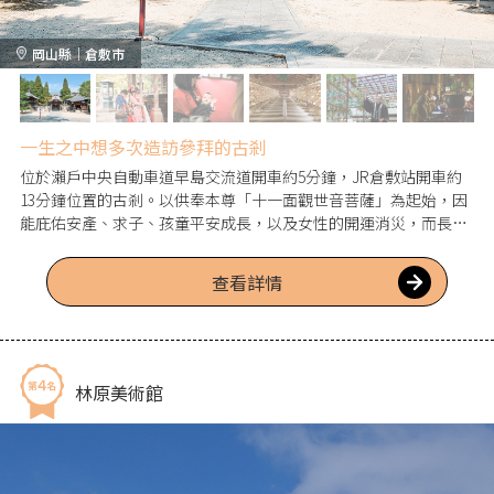
岡山縣｜倉敷市
一生之中想多次造訪參拜的古剎
位於瀨戶中央自動車道早島交流道開車約5分鐘，JR倉敷站開車約
13分鐘位置的古剎。以供奉本尊「十一面觀世音菩薩」為起始，因
能庇佑安產、求子、孩童平安成長，以及女性的開運消災，而長久
以來深受人們敬仰。傳說在不洗觀音寺祈求安產後誕生的孩子，不
必沐浴產湯也潔淨無比，且能健康成長，因此得名為「不洗（あら
查看詳情
わず）觀音」。境內四季景致優美、自然豐饒，亦有眾多攝影景
點，無論何時來訪都能心境安寧地參拜。
林原美術館