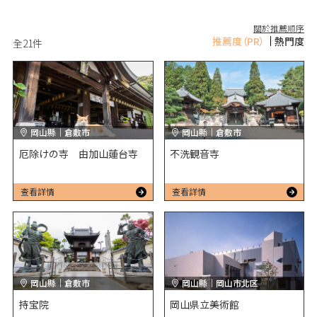
關於推薦順序
推薦度
（PR）
熱門度
全
21
件
岡山縣｜倉敷市
岡山縣｜倉敷市
厄除けの寺 由加山蓮台寺
不洗観音寺
查看詳情
查看詳情
岡山縣｜倉敷市
岡山縣｜岡山市北区
持宝院
岡山県立美術館