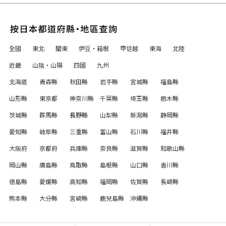
全國
東北
關東
伊豆・箱根
甲信越
東海
北陸
近畿
山陰・山陽
四國
九州
北海道
青森縣
秋田縣
岩手縣
宮城縣
福島縣
山形縣
東京都
神奈川縣
千葉縣
埼玉縣
栃木縣
茨城縣
群馬縣
長野縣
山梨縣
新潟縣
静岡縣
愛知縣
岐阜縣
三重縣
富山縣
石川縣
福井縣
大阪府
京都府
兵庫縣
奈良縣
滋賀縣
和歌山縣
岡山縣
廣島縣
鳥取縣
島根縣
山口縣
香川縣
徳島縣
愛媛縣
高知縣
福岡縣
佐賀縣
長崎縣
熊本縣
大分縣
宮崎縣
鹿兒島縣
沖繩縣