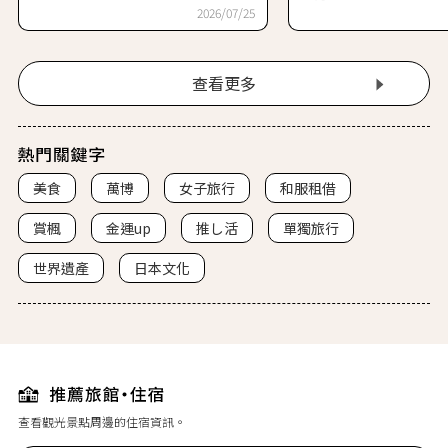
2026/07/25
查看更多
美食
萬博
女子旅行
和服租借
賞楓
金運up
推し活
單獨旅行
世界遺產
日本文化
查看觀光景點周邊的住宿資訊。