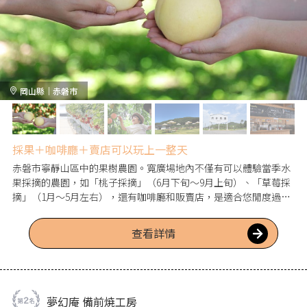
岡山縣｜赤磐市
採果＋咖啡廳＋賣店可以玩上一整天
赤磐市寧靜山區中的果樹農園。寬廣場地內不僅有可以體驗當季水
果採摘的農園，如「桃子採摘」（6月下旬～9月上旬）、「草莓採
摘」（1月～5月左右），還有咖啡廳和販賣店，是適合悠閒度過一
整天的好地方。咖啡廳全年提供使用四季水果製作的甜點等餐點。
在園內廣闊的草地上或咖啡廳內的內用區都能享用。販賣店販售的
查看詳情
當季水果及使用水果製作的果醬、點心等作為伴手禮也相當受歡
迎。備有免費停車場。
夢幻庵 備前焼工房