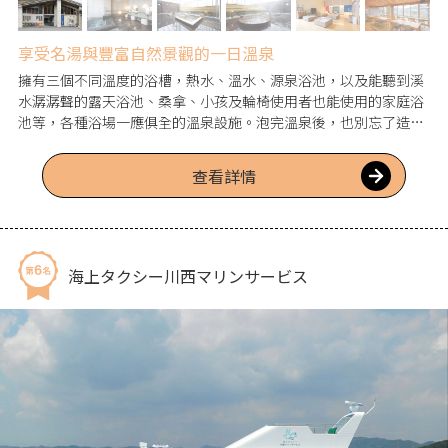
享受名湯與豐富自然景觀的一日溫泉
擁有三個不同溫度的浴槽，熱水、溫水、源泉浴池，以及能聽到溪
水潺潺聲的露天浴池、桑拿、小孩及輪椅使用者也能使用的家庭浴
池等，各種浴場一應俱全的溫泉設施。泡完溫泉後，也別忘了造訪
能享用當季食材的餐廳和販售特產的商店。如果想輕鬆體驗八幡溫
泉，園區內的免費足浴也非常推薦。
查看詳情
海上タクシー川西マリンサービス