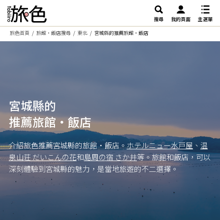
搜尋
我的頁面
主選單
旅色首頁
旅館・飯店搜尋
東北
宮城縣的推薦旅館・飯店
宮城縣的
推薦旅館・飯店
介紹旅色推薦宮城縣的旅館・飯店。
ホテルニュー水戸屋
、
温
泉山荘 だいこんの花
和
島周の宿 さか井
等。旅館和飯店，可以
深刻體驗到宮城縣的魅力，是當地旅遊的不二選擇。