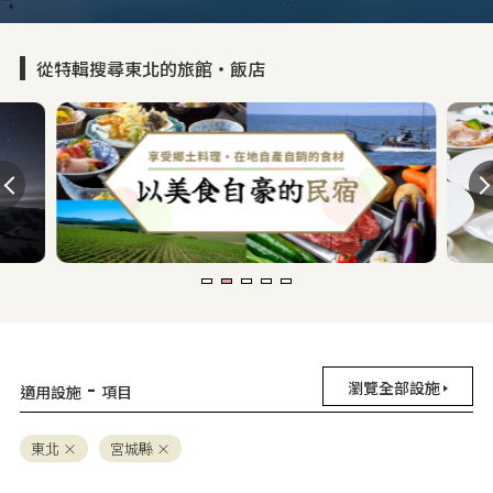
從特輯搜尋東北的旅館・飯店
-
瀏覽全部設施
適用設施
項目
東北
宮城縣