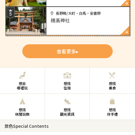
長野縣/大町・白馬・安曇野
穗髙神社
查看更多
想去
想找
想找
哪裡玩
住宿
美食
想找
想找
想找
休閒玩樂
觀光資訊
伴手禮
旅色Special Contents