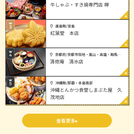
牛しゃぶ・すき焼専門店 禅
廣島縣/宮島
紅葉堂 本店
京都府/京都市街地・嵐山・高雄・鞍馬・大原・伏見
清修庵 清水店
沖繩縣/那覇・本島南部
沖縄とんかつ食堂しまぶた屋 久
茂地店
查看更多