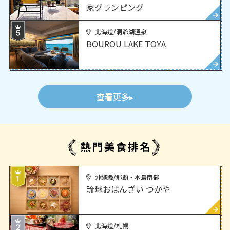
家グランピング
北海道/洞爺湖溫泉
BOUROU LAKE TOYA
查看更多
沖繩縣/那覇・本島南部
琉球おばんざい つかや
北海道/札幌