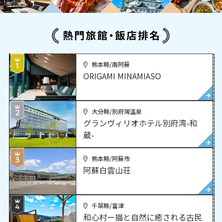
熊本縣/南阿蘇
ORIGAMI MINAMIASO
大分縣/別府灣溫泉
グランヴィリオホテル別府湾-和
蔵-
熊本縣/阿蘇市
阿蘇白雲山荘
千葉縣/富津
和心村ー猫と自然に癒される古民