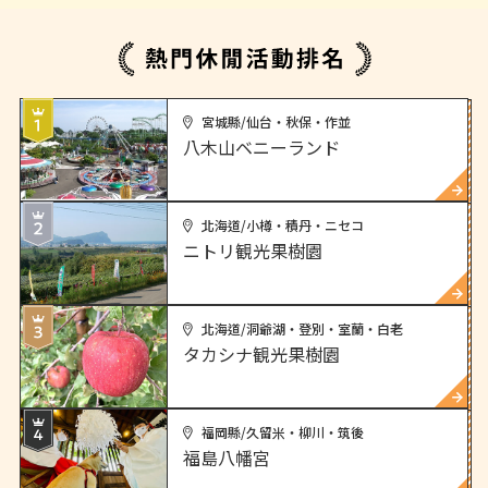
宮城縣/仙台・秋保・作並
八木山ベニーランド
北海道/小樽・積丹・ニセコ
ニトリ観光果樹園
北海道/洞爺湖・登別・室蘭・白老
タカシナ観光果樹園
福岡縣/久留米・柳川・筑後
福島八幡宮