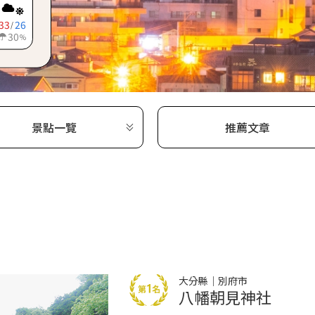
33
26
/
30
%
景點一覽
推薦文章
大分縣｜別府市
八幡朝見神社