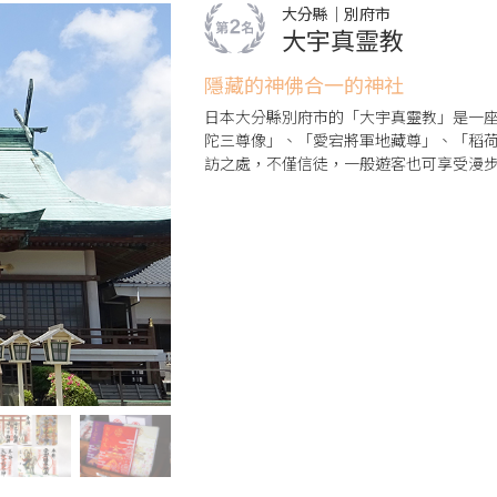
大分縣｜別府市
大宇真霊教
隱藏的神佛合一的神社
日本大分縣別府市的「大宇真靈教」是一
陀三尊像」、「愛宕將軍地藏尊」、「稻
訪之處，不僅信徒，一般遊客也可享受漫
錯選擇。