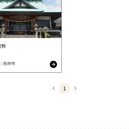
霊教
｜別府市
1