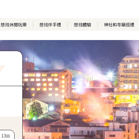
想找休閒玩樂
想找伴手禮
想找體驗
神社和寺廟巡禮
、
13
日