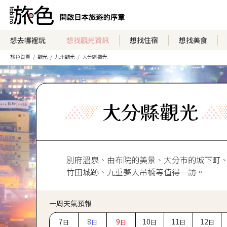
想去哪裡玩
想找觀光資訊
想找住宿
想找美食
旅色首頁
觀光
九州觀光
大分縣觀光
大分縣觀光
別府溫泉、由布院的美景、大分市的城下町
竹田城跡、九重夢大吊橋等值得一訪。
一周天氣預報
7
8
9
10
11
12
日
日
日
日
日
日