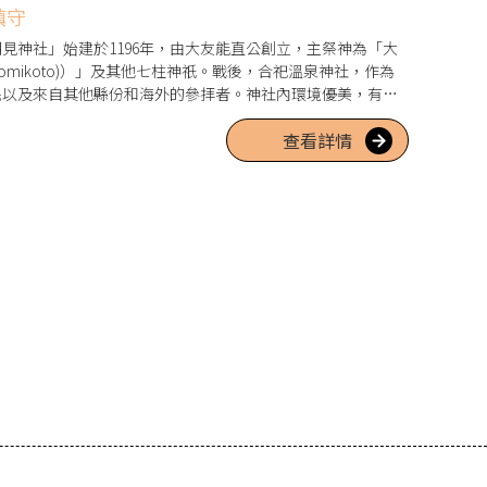
鎮守
見神社」始建於1196年，由大友能直公創立，主祭神為「大
inomikoto)）」及其他七柱神祇。戰後，合祀溫泉神社，作為
民以及來自其他縣份和海外的參拝者。神社內環境優美，有樹
起穿越可許願的「夫婦杉」，以及以無病息災聞名的「萬太郎清
查看詳情
性的御朱印，以及色彩繽紛的護身符，非常適合作為朝聖的紀