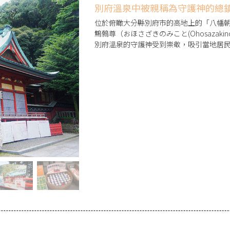
別府溫泉中被親稱為守護神的總
位於俯瞰大分縣別府市的高地上的「八幡朝
鷦鷯尊（おほさざきのみこと(Ohosazak
別府溫泉的守護神受到崇敬，吸引當地居
齡約1000年的「大楠木」、據說兩人一
水」等觀光勝地。神社的授與處提供季節
念品。