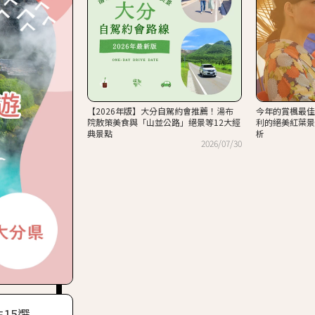
【2026年版】大分自駕約會推薦！湯布
今年的賞楓最佳
院散策美食與「山並公路」絕景等12大經
利的絕美紅葉景
典景點
析
2026/07/30
15選