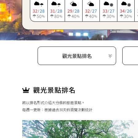
32
28
31
28
29
28
32
27
33
27
34
26
/
/
/
/
/
/
50
80
40
40
30
30
%
%
%
%
%
%
觀光景點排名
將以排名形式介紹大分県的旅遊景點。
每週一更新：根據過去30天的瀏覽次數統計