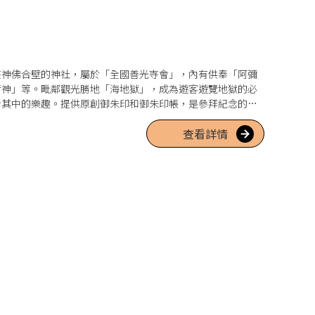
座神佛合壁的神社，屬於「全國善光寺會」，內有供奉「阿彌
荷神」等。毗鄰觀光勝地「海地獄」，成為遊客遊覽地獄的必
步其中的樂趣。提供原創御朱印和御朱印帳，是參拜紀念的不
查看詳情