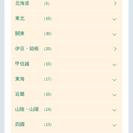
北海道
（5）
東北
（10）
關東
（30）
伊豆・箱根
（20）
甲信越
（10）
東海
（17）
近畿
（10）
山陰・山陽
（14）
四國
（13）