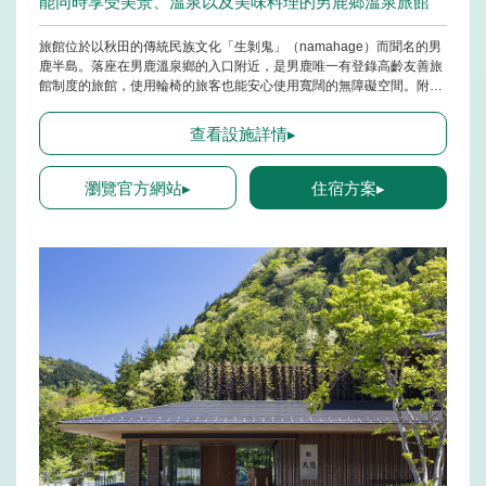
能同時享受美景、溫泉以及美味料理的男鹿鄉溫泉旅館
旅館位於以秋田的傳統民族文化「生剝鬼」（namahage）而聞名的男
鹿半島。落座在男鹿溫泉鄉的入口附近，是男鹿唯一有登錄高齡友善旅
館制度的旅館，使用輪椅的旅客也能安心使用寬闊的無障礙空間。附有
露天浴池及室內浴池，皆採「源泉引流」式。被譽為「熱之湯」具有高
度保濕效果以及美化肌膚的功效。客房皆面朝大海，莊嚴的日本海以及
查看設施詳情▸
綠意盎然的樹海美景盡收眼底。晚餐則能在客房內品嘗到從男鹿沿海捕
獲的新鮮海產以及當地出產的山珍。美景、溫泉、料理都能一次享受，
身心皆恢復生氣蓬勃。
瀏覽官方網站▸
住宿方案▸