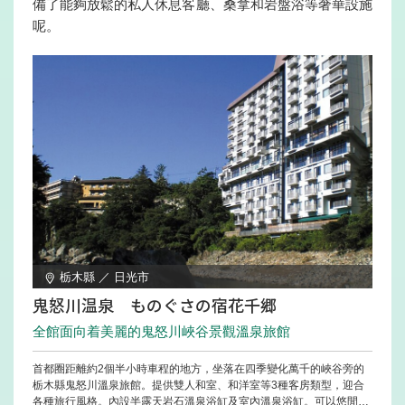
備了能夠放鬆的私人休息客廳、桑拿和岩盤浴等奢華設施
呢。
栃木縣 ／ 日光市
鬼怒川温泉 ものぐさの宿花千郷
全館面向着美麗的鬼怒川峽谷景觀溫泉旅館
首都圈距離約2個半小時車程的地方，坐落在四季變化萬千的峽谷旁的
栃木縣鬼怒川溫泉旅館。提供雙人和室、和洋室等3種客房類型，迎合
各種旅行風格。內設半露天岩石溫泉浴缸及室內溫泉浴缸。可以悠閒地