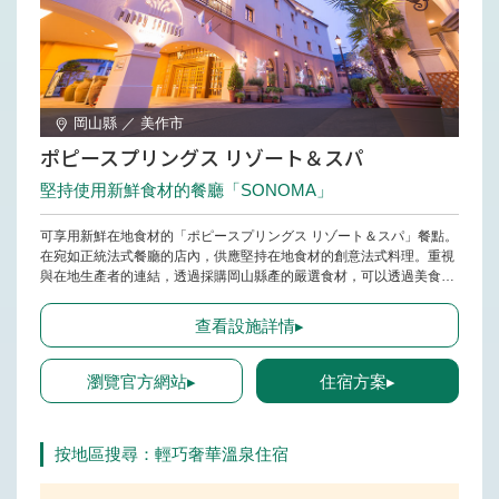
岡山縣 ／ 美作市
ポピースプリングス リゾート＆スパ
堅持使用新鮮食材的餐廳「SONOMA」
可享用新鮮在地食材的「ポピースプリングス リゾート＆スパ」餐點。
在宛如正統法式餐廳的店內，供應堅持在地食材的創意法式料理。重視
與在地生產者的連結，透過採購岡山縣產的嚴選食材，可以透過美食了
解當地魅力。早餐提供當季蔬菜、自家製麵包等對身體友善的自助餐。
人氣餐點「湯飯」是一定要品嚐的料理。
查看設施詳情▸
瀏覽官方網站▸
住宿方案▸
按地區搜尋：輕巧奢華溫泉住宿