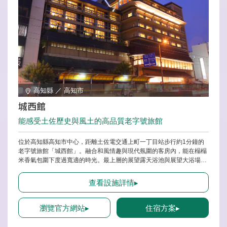
高知縣 ／ 高知市
城西館
能感受土佐歷史與風土的高品質老字號旅館
位於高知縣高知市中心，距離土佐電交通上町一丁目站步行約1分鐘的
老字號旅館「城西館」。融合和風情趣與現代氛圍的客房內，能在榻榻
米香氣包圍下度過寬適的時光。最上層的展望露天浴池與展望大浴場，
可俯瞰高知城下町，深受歡迎。從泡湯後茶屋「城見櫓」可眺望點燈的
高知城，盡享非日常氣氛。前往匯集本地美食的「ひろめ市場」交通也
查看設施詳情▸
非常方便。
瀏覽官方網站▸
住宿方案▸