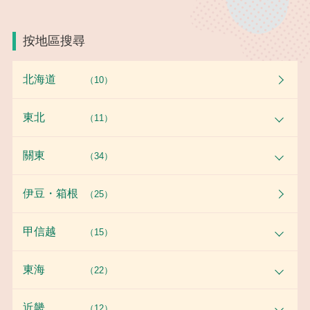
按地區搜尋
北海道
（10）
東北
（11）
關東
（34）
伊豆・箱根
（25）
甲信越
（15）
東海
（22）
近畿
（12）