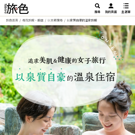
搜尋
我的頁面
主選單
旅色首頁
尋找旅館・飯店
以主題搜尋
以泉質自豪的溫泉旅館