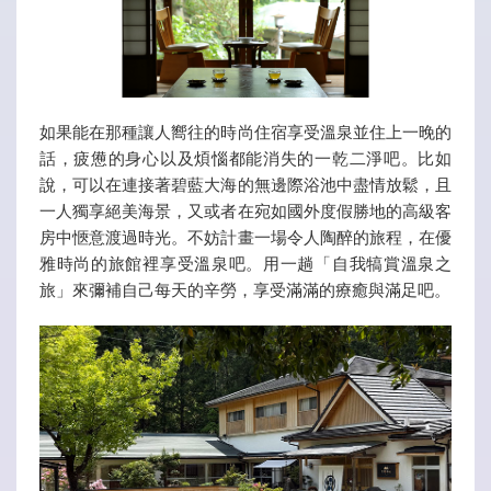
如果能在那種讓人嚮往的時尚住宿享受溫泉並住上一晚的
話，疲憊的身心以及煩惱都能消失的一乾二淨吧。比如
說，可以在連接著碧藍大海的無邊際浴池中盡情放鬆，且
一人獨享絕美海景，又或者在宛如國外度假勝地的高級客
房中愜意渡過時光。不妨計畫一場令人陶醉的旅程，在優
雅時尚的旅館裡享受溫泉吧。用一趟「自我犒賞溫泉之
旅」來彌補自己每天的辛勞，享受滿滿的療癒與滿足吧。