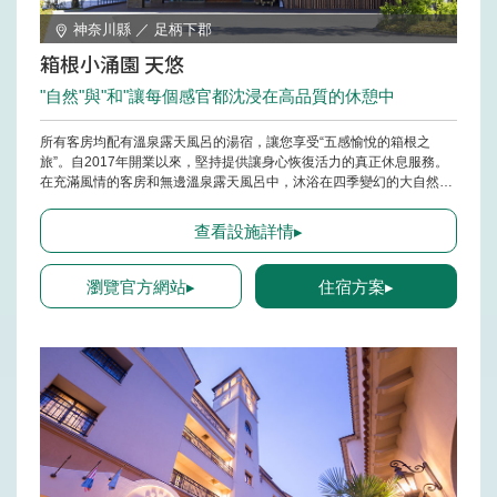
神奈川縣 ／ 足柄下郡
箱根小涌園 天悠
"自然"與"和"讓每個感官都沈浸在高品質的休憩中
所有客房均配有溫泉露天風呂的湯宿，讓您享受“五感愉悅的箱根之
旅”。自2017年開業以來，堅持提供讓身心恢復活力的真正休息服務。
在充滿風情的客房和無邊溫泉露天風呂中，沐浴在四季變幻的大自然
中，放鬆心情，盡情享受山海美食的精華。推薦散步的「溪谷庭園」是
位於高地的「箱根溫泉神社」，是一個力量之地。在這家色彩豐富的湯
查看設施詳情▸
宿，讓您的心靈和身體得到療癒。
瀏覽官方網站▸
住宿方案▸