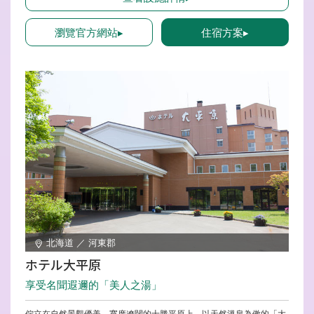
也可盡情品味。
瀏覽官方網站▸
住宿方案▸
北海道 ／ 河東郡
ホテル大平原
享受名聞遐邇的「美人之湯」
佇立在自然景觀優美、寬廣遼闊的十勝平原上，以天然溫泉為傲的「大