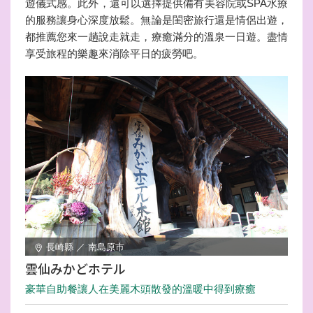
遊儀式感。此外，還可以選擇提供備有美容院或SPA水療
的服務讓身心深度放鬆。無論是閨密旅行還是情侶出遊，
都推薦您來一趟說走就走，療癒滿分的溫泉一日遊。盡情
享受旅程的樂趣來消除平日的疲勞吧。
長崎縣 ／ 南島原市
雲仙みかどホテル
豪華自助餐讓人在美麗木頭散發的溫暖中得到療癒