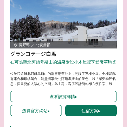
長野縣 ／ 北安曇郡
グランコテージ白馬
在可眺望北阿爾卑斯山的溫泉附設小木屋裡享受奢華時光
位於稍遠離北阿爾卑斯山的滑雪場舊址上，開設了三棟小屋。全棟皆配
有露台和頂樓陽台，能盡情享受北阿爾卑斯山的景色。以「感受季節氣
息，與重要的人談心的空間」為主題，客房設計簡約卻方便住宿。綠季
時可以輕鬆訂購燒烤組合，並在白馬村感受宜人的風，輕鬆享受戶外活
動也是其中一大魅力。在浴室中享受溫泉，夜晚則可在頂樓露台眺望星
查看設施詳情▸
空，這些都是很棒的體驗。
瀏覽官方網站▸
住宿方案▸