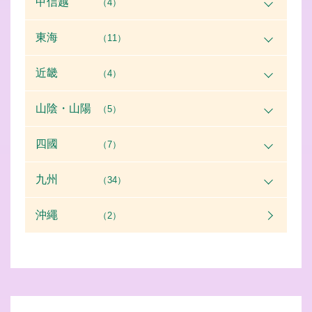
甲信越
（4）
東海
（11）
近畿
（4）
山陰・山陽
（5）
四國
（7）
九州
（34）
沖繩
（2）