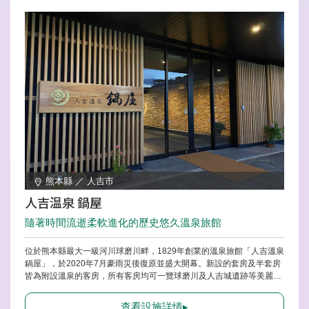
熊本縣 ／ 人吉市
人吉温泉 鍋屋
隨著時間流逝柔軟進化的歷史悠久溫泉旅館
位於熊本縣最大一級河川球磨川畔，1829年創業的溫泉旅館「人吉溫泉
鍋屋」，於2020年7月豪雨災後復原並盛大開幕。新設的套房及半套房
皆為附設溫泉的客房，所有客房均可一覽球磨川及人吉城遺跡等美麗風
景。被稱為「美肌之湯」的人吉溫泉湯泉，也可在大浴場及觀景浴池享
受，不妨多次泡湯舒展四肢。堅持在地食材的餐點與地元名產燒酎等，
查看設施詳情▸