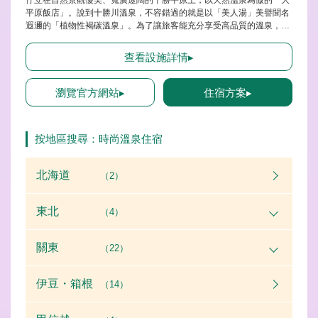
平原飯店」。說到十勝川溫泉，不容錯過的就是以「美人湯」美譽聞名
遐邇的「植物性褐碳溫泉」。為了讓旅客能充分享受高品質的溫泉，旅
館設有大浴場、源泉掛流式的露天浴池、針對不同部位的SPA水療等，
豐富多樣的浴池。不僅能品嚐來自北海道及十勝的嚴選食材製成的美味
查看設施詳情▸
料理，集結西式、中式、洋式的BUFFET住宿方案也相當受到旅客青
睞。另外，在餐廳還能品嚐日本料理、法式料理、十勝當地食材等佳
餚，多樣化的美食帶來令人雀躍的味蕾享受。館內駐有通曉外文的服務
瀏覽官方網站▸
住宿方案▸
人員及外文菜單，外國旅客也能安心入住。
按地區搜尋：時尚溫泉住宿
北海道
（2）
東北
（4）
關東
（22）
伊豆・箱根
（14）