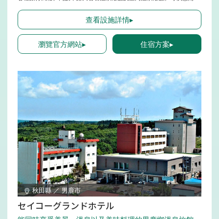
享受栃木縣鬼怒川溫泉那款極滑的弱鹼單純泉。廣受好評的1樓和6樓的
露臺、客房、溫泉大浴場所見鬼怒川峽谷景觀。晚餐供應以招牌菜「栃
查看設施詳情▸
木和牛」、「日光湯葉」等栃木食材為主的和會席料理。客房餐點計畫
也相當受歡迎。
瀏覽官方網站▸
住宿方案▸
秋田縣 ／ 男鹿市
セイコーグランドホテル