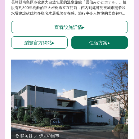
長崎縣南島原市被廣大自然包圍的溫泉旅館「雲仙みかどホテル」。據
說有約800年樹齡的巨大椎樹矗立在門前，館內到處可見被城市開發和
水壩建設砍伐的多樣名木展現著存在感。旅行中令人愉悅的美食包括螃
蟹、國產和牛等豪華山海珍饈，以及以當地食材為主的鮮美料理和甜
點，豐富的菜單適合從孩童到成人的所有人品嚐。讓我們各自盡情享受
查看設施詳情▸
廚師精湛手藝的多樣美食。
瀏覽官方網站▸
住宿方案▸
静岡縣 ／ 伊豆の国市