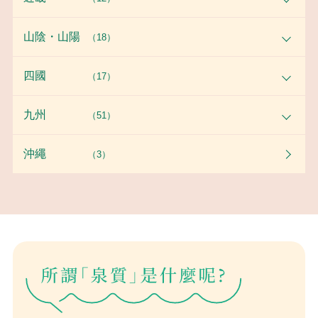
山陰・山陽
（18）
四國
（17）
九州
（51）
沖繩
（3）