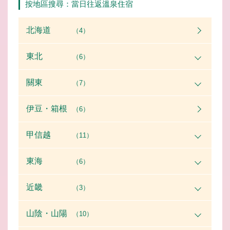
按地區搜尋：當日往返溫泉住宿
北海道
（4）
東北
（6）
關東
（7）
伊豆・箱根
（6）
甲信越
（11）
東海
（6）
近畿
（3）
山陰・山陽
（10）