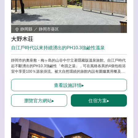
静岡縣 ／ 静岡市葵区
大野木荘
自江戶時代以來持續湧出的PH10.3強鹼性溫泉
靜岡市的奧座敷・梅ヶ島的山谷中佇立著隱藏版溫泉旅館。自江戶時代
起不斷湧出的PH10.3強鹼性「奇蹟之湯」，可在風格各異的4個包租浴
室中享受100％源泉掛流。被大自然環繞的旅館內設有圍爐裏用餐及帶
有露臺的客房等多樣風格空間，搭配絕品餐點與酒類，能無拘無束與家
人共度悠閒時光。晚餐推薦使用當地梅ヶ島山珍與河魚、「駿河軍鶏」
查看設施詳情▸
等旬食材製作的懷石料理。提供從JR靜岡站接送服務、設有停車場及免
費Wi-Fi等完善服務也是其魅力之一。
瀏覽官方網站▸
住宿方案▸