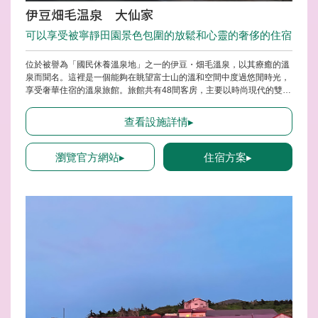
伊豆畑毛温泉 大仙家
可以享受被寧靜田園景色包圍的放鬆和心靈的奢侈的住宿
位於被譽為「國民休養溫泉地」之一的伊豆・畑毛溫泉，以其療癒的溫
泉而聞名。這裡是一個能夠在眺望富士山的溫和空間中度過悠閒時光，
享受奢華住宿的溫泉旅館。旅館共有48間客房，主要以時尚現代的雙人
牀型洋室為主，同時也提供寬敞的10畳 + 踏進式和室。從每一間客房都
能欣賞遠處的駿河灣田園風光，當天氣晴朗時更能觀賞夕陽映照美麗的
查看設施詳情▸
富士山。
瀏覽官方網站▸
住宿方案▸