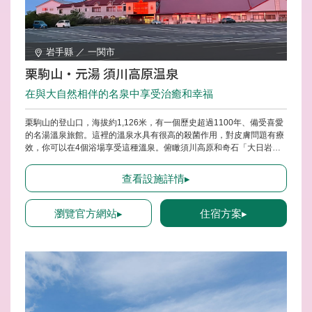
岩手縣 ／ 一関市
栗駒山・元湯 須川高原温泉
在與大自然相伴的名泉中享受治癒和幸福
栗駒山的登山口，海拔約1,126米，有一個歷史超過1100年、備受喜愛
的名湯溫泉旅館。這裡的溫泉水具有很高的殺菌作用，對皮膚問題有療
效，你可以在4個浴場享受這種溫泉。俯瞰須川高原和奇石「大日岩」
的露天溫泉讓人心情愉悅，夜晚時更能欣賞到繁星點點。此外，還可以
體驗到帶來排毒效果的“蒸氣浴”。被蒸汽包圍，流汗後走出小屋，心靈
查看設施詳情▸
將在豐富的大自然中得到平靜，讓人感到煥然一新。
瀏覽官方網站▸
住宿方案▸