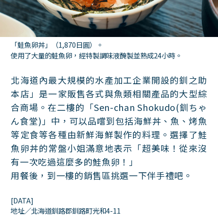
「鮭魚卵丼」（1,870日圓）。
使用了大量的鮭魚卵，經特製調味液醃製並熟成24小時。
北海道內最大規模的水產加工企業開設的釧之助
本店」是一家販售各式與魚類相關產品的大型綜
合商場。在二樓的「Sen-chan Shokudo(釧ちゃ
ん食堂)」中，可以品嚐到包括海鮮丼、魚、烤魚
等定食等各種由新鮮海鮮製作的料理。選擇了鮭
魚卵丼的常盤小姐滿意地表示「超美味！從來沒
有一次吃過這麼多的鮭魚卵！」
用餐後，到一樓的銷售區挑選一下伴手禮吧。
[DATA]
地址／北海道釧路郡釧路町光和4-11