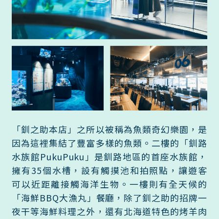
「釧之助本店」之所以被稱為魚類奇幻樂園，是
因為這裡集結了豐富多樣的魚類。二樓的「釧路
水族館PukuPuku」是釧路地區的首座水族館，
擁有35個水槽，設有觸摸池和拍照點，讓遊客
可以近距離接觸海洋生物。一樓則有全天候的
「海鮮BBQ大漁丸」餐廳，除了釧之助的招牌一
夜干等海鮮料理之外，還有北海道特色的烤羊肉