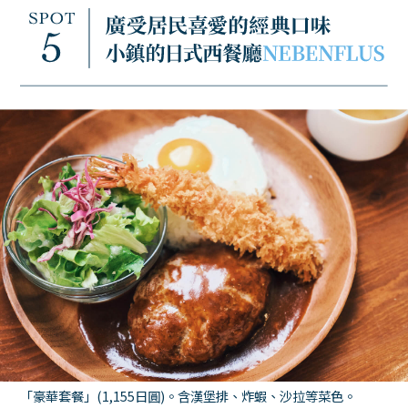
「豪華套餐」(1,155日圓)。含漢堡排、炸蝦、沙拉等菜色。