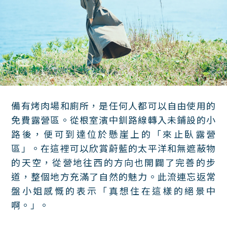
備有烤肉場和廁所，是任何人都可以自由使用的
免費露營區。從根室濱中釧路線轉入未鋪設的小
路後，便可到達位於懸崖上的「來止臥露營
區」。在這裡可以欣賞蔚藍的太平洋和無遮蔽物
的天空，從營地往西的方向也開闢了完善的步
道，整個地方充滿了自然的魅力。此流連忘返常
盤小姐感慨的表示「真想住在這樣的絕景中
啊。」。