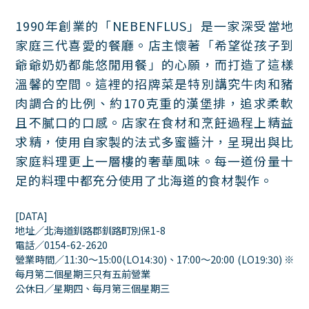
1990年創業的「NEBENFLUS」是一家深受當地
家庭三代喜愛的餐廳。店主懷著「希望從孩子到
爺爺奶奶都能悠閒用餐」的心願，而打造了這樣
溫馨的空間。這裡的招牌菜是特別講究牛肉和豬
肉調合的比例、約170克重的漢堡排，追求柔軟
且不膩口的口感。店家在食材和烹飪過程上精益
求精，使用自家製的法式多蜜醬汁，呈現出與比
家庭料理更上一層樓的奢華風味。每一道份量十
足的料理中都充分使用了北海道的食材製作。
[DATA]
地址／北海道釧路郡釧路町別保1-8
電話／0154-62-2620
營業時間／11:30～15:00(LO14:30)、17:00～20:00 (LO19:30) ※
每月第二個星期三只有五前營業
公休日／星期四、每月第三個星期三