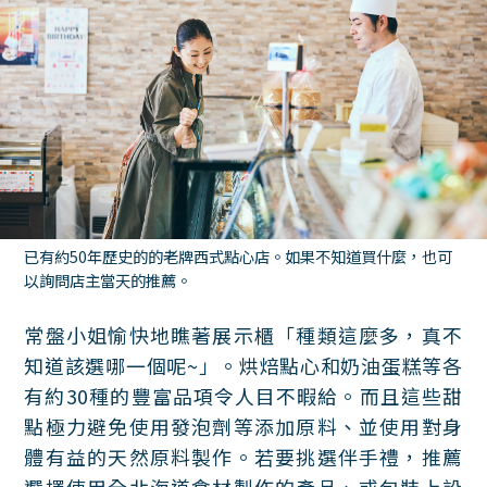
已有約50年歷史的的老牌西式點心店。如果不知道買什麼，也可
以詢問店主當天的推薦。
常盤小姐愉快地瞧著展示櫃「種類這麼多，真不
知道該選哪一個呢~」。烘焙點心和奶油蛋糕等各
有約30種的豐富品項令人目不暇給。而且這些甜
點極力避免使用發泡劑等添加原料、並使用對身
體有益的天然原料製作。若要挑選伴手禮，推薦