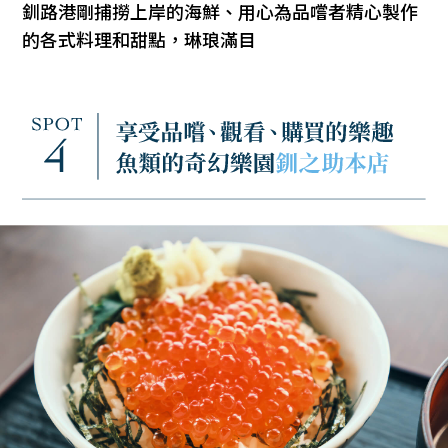
釧路港剛捕撈上岸的海鮮、用心為品嚐者精心製作
的各式料理和甜點，琳琅滿目