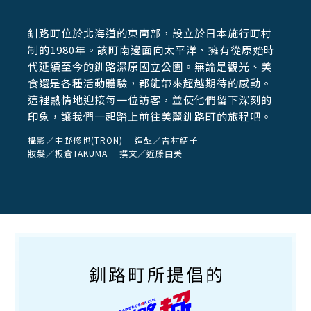
釧路町位於北海道的東南部，設立於日本施行町村
制的1980年。該町南邊面向太平洋、擁有從原始時
代延續至今的釧路濕原國立公園。無論是觀光、美
食還是各種活動體驗，都能帶來超越期待的感動。
這裡熱情地迎接每一位訪客，並使他們留下深刻的
印象，讓我們一起踏上前往美麗釧路町的旅程吧。
攝影／中野修也(TRON) 造型／吉村結子
妝髮／板倉TAKUMA 撰文／近藤由美