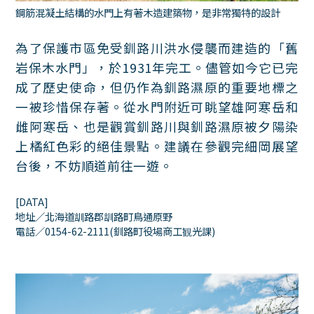
鋼筋混凝土結構的水門上有著木造建築物，是非常獨特的設計
為了保護市區免受釧路川洪水侵襲而建造的「舊
岩保木水門」，於1931年完工。儘管如今它已完
成了歷史使命，但仍作為釧路濕原的重要地標之
一被珍惜保存著。從水門附近可眺望雄阿寒岳和
雌阿寒岳、也是觀賞釧路川與釧路濕原被夕陽染
上橘紅色彩的絕佳景點。建議在參觀完細岡展望
台後，不妨順道前往一遊。
[DATA]
地址／北海道訓路郡訓路町鳥通原野
電話／0154-62-2111(釧路町役場商工観光課)