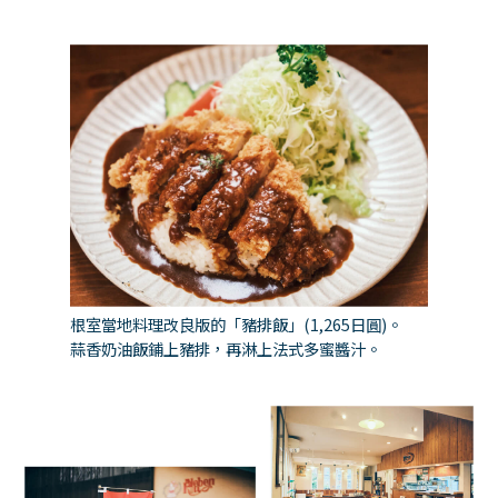
根室當地料理改良版的「豬排飯」(1,265日圓)。
蒜香奶油飯鋪上豬排，再淋上法式多蜜醬汁。