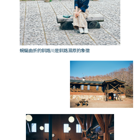
蜿蜒曲折的釧路川是釧路濕原的象徵