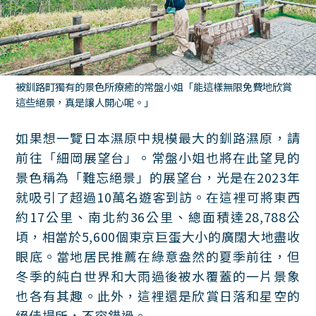
被釧路町獨有的景色所療癒的常盤小姐「能這樣無限免費地欣賞
這些絕景，真是讓人開心呢。」
如果想一覽日本濕原中規模最大的釧路濕原，請
前往「細岡展望台」。常盤小姐也將在此望見的
景色稱為「難忘絕景」的展望台，光是在2023年
就吸引了超過10萬名遊客到訪。在這裡可將東西
約17公里、南北約36公里、總面積達28,788公
頃，相當於5,600個東京巨蛋大小的廣闊大地盡收
眼底。當地居民推薦在綠意盎然的夏季前往，但
冬季的純白世界和大雨過後被水覆蓋的一片景象
也各有其趣。此外，這裡還是欣賞日落和星空的
絕佳場所，不容錯過。