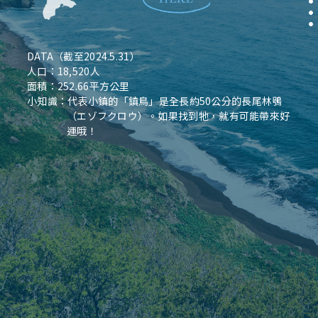
DATA（截至2024.5.31）
人口：18,520人
面積：252.66平方公里
小知識：代表小鎮的「鎮鳥」是全長約50公分的長尾林鴞
（エゾフクロウ）。如果找到牠，就有可能帶來好
運哦！