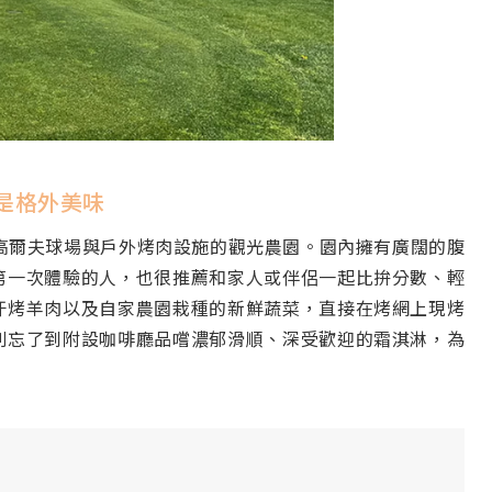
是格外美味
高爾夫球場與戶外烤肉設施的觀光農園。園內擁有廣闊的腹
第一次體驗的人，也很推薦和家人或伴侶一起比拚分數、輕
汗烤羊肉以及自家農園栽種的新鮮蔬菜，直接在烤網上現烤
別忘了到附設咖啡廳品嚐濃郁滑順、深受歡迎的霜淇淋，為