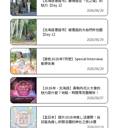
【北海道惠庭市】盡情感受「花之城」的
魅力【Day 2】
2026/06/29
【北海道惠庭市】被惠庭的大自然所包圍
【Day 1】
2026/06/29
【旅色2026年7月號】Special Interview
板野友美
2026/06/29
【2026年・北海道】真駒內花火大會的
魅力是什麼？地點、時間等完整解析！
2026/06/07
【全日本】提升2026年推し活運勢！巡
訪能為推し祈願活躍的神社之旅16選
2026/03/19