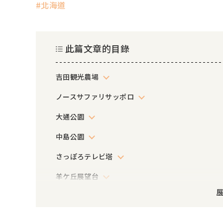
北海道
此篇文章的目錄
吉田観光農場
ノースサファリサッポロ
大通公園
中島公園
さっぽろテレビ塔
羊ケ丘展望台
展