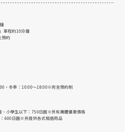
分鐘
」車程約10分鐘
先預約
00，冬季：10:00～18:00※完全預約制
日圓、小學生以下：750日圓※另有團體優惠價格
下：600日圓※另提供各式租借用品