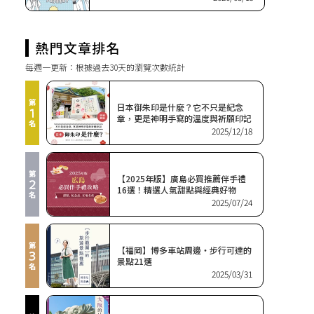
每週一更新：根據過去30天的瀏覽次數統計
日本御朱印是什麼？它不只是紀念
章，更是神明手寫的溫度與祈願印記
2025/12/18
【2025年版】廣島必買推薦伴手禮
16選！精選人氣甜點與經典好物
2025/07/24
【福岡】博多車站周邊・步行可達的
景點21選
2025/03/31