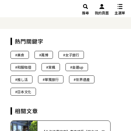
搜尋
我的頁面
主選單
美食
萬博
女子旅行
和服租借
賞楓
金運up
推し活
單獨旅行
世界遺產
日本文化