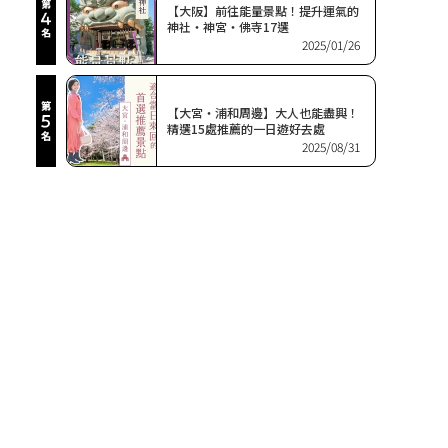
【大阪】前往能量景點！提升運氣的
神社・神宮・佛寺17選
2025/01/26
【大宮・浦和周邊】大人也能盡興！
精選15處推薦的一日遊好去處
2025/08/31