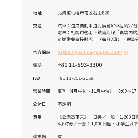
地址
北海道札幌市南区石山820
交通
汽車：道央自動車道北廣島IC車程約27
電車：札幌市營地下鐵南北線「真駒內站
※提供免費接駁巴士（每日2班），需事
官方網站
https://yoshida-noujou.com/
+81 11-593-3300
電話
FAX
+81 11-351-2169
營業時間
夏季（4月中旬～11月中旬）：8:00～17:
公休日
不定期
費用
【公園高爾夫】一日券／一般：1,200
4小時券／一般：1,000日圓、小學生以
停車場
有