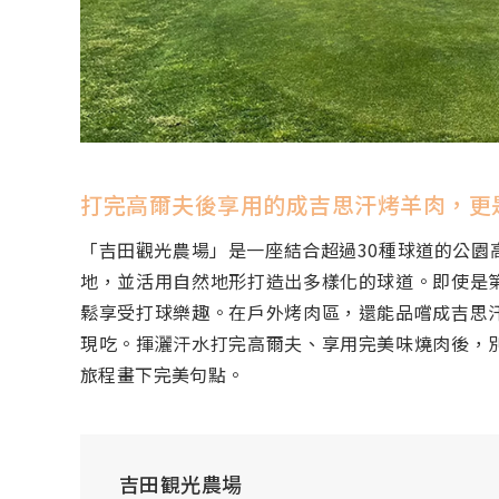
打完高爾夫後享用的成吉思汗烤羊肉，更
「吉田觀光農場」是一座結合超過30種球道的公園
地，並活用自然地形打造出多樣化的球道。即使是
鬆享受打球樂趣。在戶外烤肉區，還能品嚐成吉思
現吃。揮灑汗水打完高爾夫、享用完美味燒肉後，
旅程畫下完美句點。
吉田観光農場