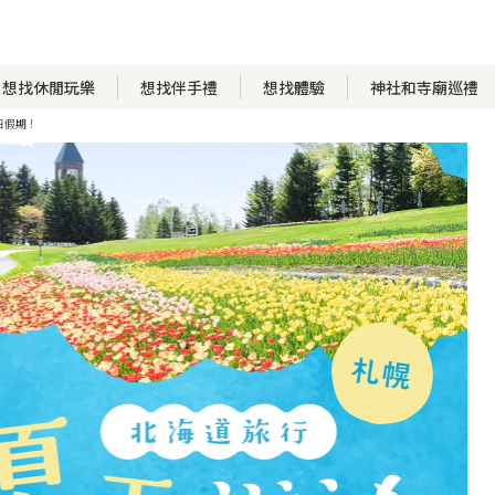
想找休閒玩樂
想找伴手禮
想找體驗
神社和寺廟巡禮
日假期！