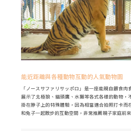
能近距離與各種動物互動的人氣動物園
「ノースサファリサッポロ」是一座能親自餵食肉
展示了北極狼、貓頭鷹、水獺等各式各樣的動物，
掛在脖子上的特殊體驗，因為相當適合拍照打卡而
和兔子一起散步的互動空間，非常推薦親子家庭前來遊