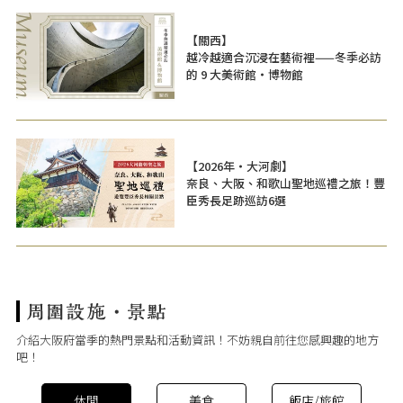
【關西】
越冷越適合沉浸在藝術裡——冬季必訪
的 9 大美術館・博物館
【2026年・大河劇】
奈良、大阪、和歌山聖地巡禮之旅！豐
臣秀長足跡巡訪6選
介紹大阪府當季的熱門景點和活動資訊！不妨親自前往您感興趣的地方
吧！
休閒
美食
飯店/旅館