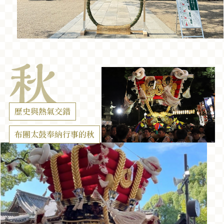
歷史與熱氣交錯
布團太鼓奉納行事的秋