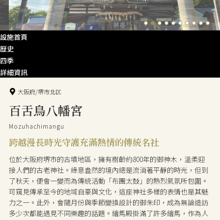
設施首頁
歴史
四季
詳細資訊
大阪府/堺市北区
百舌鳥八幡宮
Mozuhachimangu
跨越漫長時光守護充滿熱情的傳統名社
位於大阪府堺市的古墳地區，擁有樹齡約800年的御神木，溫柔迎
接人們的古老神社。綠意盎然的境內總是流淌著平靜的時光，但到
了秋天，便會一變而為傳統活動「布團太鼓」的熱烈氣氛所包圍。
可窺見傳承至今的地域自豪與文化，這座神社多樣的表情也是其魅
力之一。此外，會隨月份與季節變換設計的御朱印，成為無論造訪
多少次都能遇見不同樂趣的話題。繪馬殿掛滿了許多繪馬，作為人