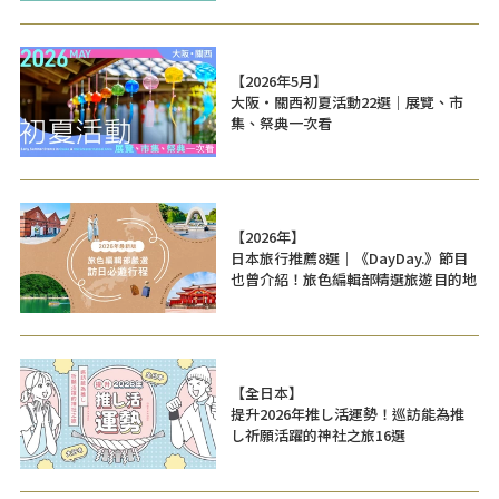
【2026年5月】
大阪・關西初夏活動22選｜展覽、市
集、祭典一次看
【2026年】
日本旅行推薦8選｜《DayDay.》節目
也曾介紹！旅色編輯部精選旅遊目的地
【全日本】
提升2026年推し活運勢！巡訪能為推
し祈願活躍的神社之旅16選