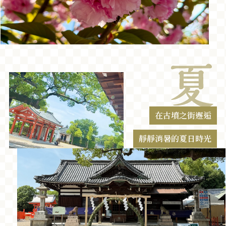
在古墳之街邂逅
靜靜消暑的夏日時光