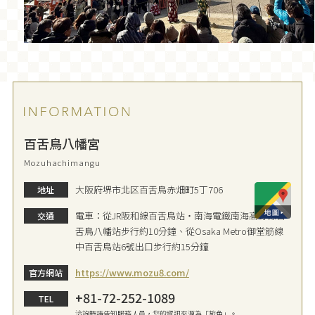
百舌鳥八幡宮
Mozuhachimangu
大阪府堺市北区百舌鳥赤畑町5丁706
地址
電車：從JR阪和線百舌鳥站・南海電鐵南海高野線百
交通
舌鳥八幡站步行約10分鐘、從Osaka Metro御堂筋線
中百舌鳥站6號出口步行約15分鐘
https://www.mozu8.com/
官方網站
+81-72-252-1089
TEL
洽詢時請告知服務人員，您的資訊來源為「旅色」。