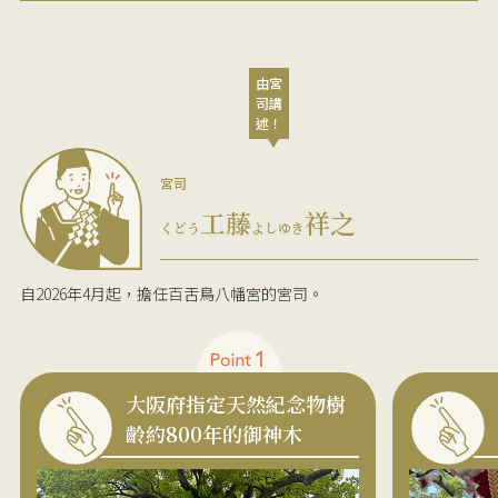
由宮
司講
述！
宮司
工藤
祥之
くどう
よしゆき
自2026年4月起，擔任百舌鳥八幡宮的宮司。
大阪府指定天然紀念物樹
齡約800年的御神木