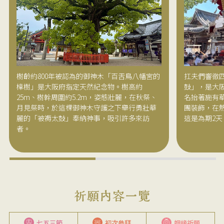
樹齡約800年被認為的御神木「百舌鳥八幡宮的
扛夫們響徹
樟樹」是大阪府指定天然紀念物。樹高約
鼓」，是大阪
25m、樹幹周圍約5.2m，姿態壯麗，在秋祭、
名抬著施有華
月見祭時，於這棵御神木守護之下舉行勇壯華
團裝飾，在
麗的「被褥太鼓」奉納神事，吸引許多來訪
這是為期2
者。
七五三節
初次參拜
姻緣祈願