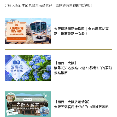
介紹大阪府季節景點與活動資訊！去探訪有興趣的地方吧！
大阪環狀線觀光指南｜全19座車站亮
點、推薦景點一次看！
【關西・大阪】
紫陽花知名景點12選！絕對好拍的夢幻
景點推薦
【關西・大阪旅遊情報】
大阪天滿宮周邊必訪的14個推薦景點