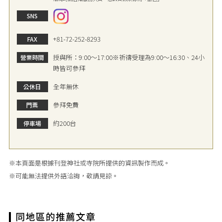
SNS
+81-72-252-8293
FAX
授與所：9:00～17:00※祈禱受理為9:00～16:30、24小
營業時間
時皆可參拜
全年無休
公休日
參拜免費
門票
約200台
停車場
※本頁面是根據刊登神社或寺院所提供的資訊製作而成。
※可能無法提供外語洽詢，敬請見諒。