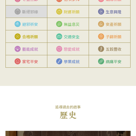
斷絕邪緣
財運祈願
生意興隆
避邪祈安
無益息災
安產祈願
合格祈願
交通安全
子嗣祈願
藝能成就
戀愛成就
五穀豐收
家宅平安
學業成就
病痛平安
追尋過去的故事