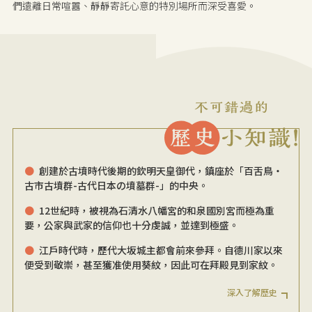
們遠離日常喧囂、靜靜寄託心意的特別場所而深受喜愛。
創建於古墳時代後期的欽明天皇御代，鎮座於「百舌鳥・
古市古墳群-古代日本の墳墓群-」的中央。
12世紀時，被視為石清水八幡宮的和泉國別宮而極為重
要，公家與武家的信仰也十分虔誠，並達到極盛。
江戶時代時，歷代大坂城主都會前來參拜。自德川家以來
便受到敬崇，甚至獲准使用葵紋，因此可在拜殿見到家紋。
深入了解歷史