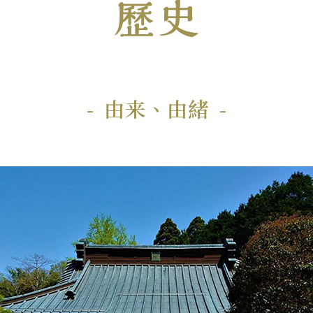
由来、由緒