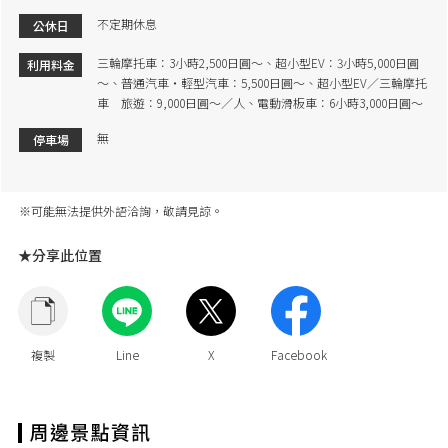
不定期休息
公休日
三輪摩托車：3小時2,500日圓～、超小型EV：3小時5,000日圓
利用料金
～、普通汽車・輕型汽車：5,500日圓～、超小型EV／三輪摩托
車 旅遊：9,000日圓～／人、電動滑板車：6小時3,000日圓～
無
停車場
※可能無法提供外語洽詢，敬請見諒。
★分享此位置