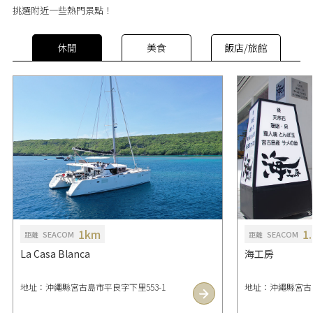
挑選附近一些熱門景點！
休閒
美食
飯店/旅館
1km
1
SEACOM
SEACOM
距離
距離
La Casa Blanca
海工房
地址：沖繩縣宮古島市平良字下里553-1
地址：沖繩縣宮古