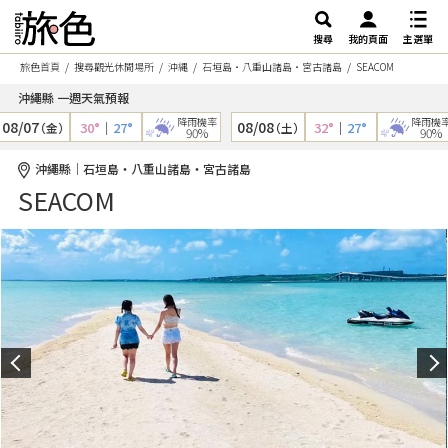
搜尋
我的頁面
主選單
旅色首頁
搜尋觀光休閒場所
沖縄
石垣島・八重山諸島・宮古諸島
SEACOM
沖繩縣 一週天氣預報
降雨機率
降雨機率
/07
08/08
30°
｜
27°
32°
｜
27°
（金）
（土）
90%
90%
沖繩縣｜石垣島・八重山諸島・宮古諸島
SEACOM