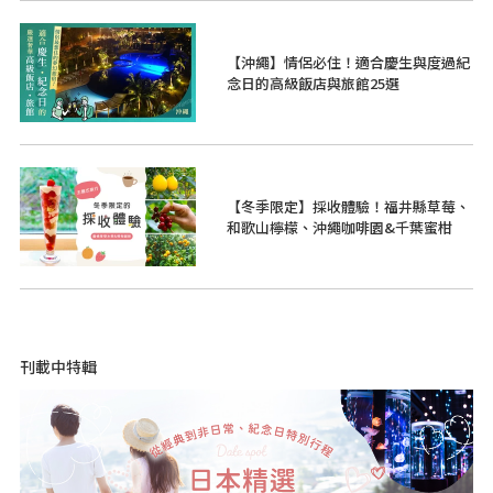
【沖繩】情侶必住！適合慶生與度過紀
念日的高級飯店與旅館25選
【冬季限定】採收體驗！福井縣草莓、
和歌山檸檬、沖繩咖啡園&千葉蜜柑
刊載中特輯