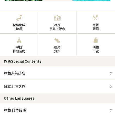
按照地區
尋找
尋找
搜尋
旅館・飯店
餐廳
尋找
觀光
購物
休閒活動
資訊
一覽
旅色Special Contents
旅色人氣排名
日本北陸之旅
Other Languages
旅色 日本語版