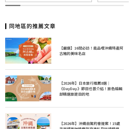
【嚴選】16間必訪！能品嚐沖繩特產阿
古豬的美味名店
【2026年】日本旅行推薦8選｜
《DayDay.》節目也曾介紹！旅色編輯
部精選旅遊目的地
【2026年】沖繩自駕約會提案！15處
海岸絕景咖啡廳與浪漫私房秘境精選