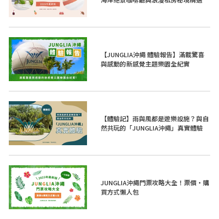
【JUNGLIA沖繩 體驗報告】滿載驚喜
與感動的新感覺主題樂園全紀實
【體驗記】雨與風都是遊樂設施？與自
然共玩的「JUNGLIA沖繩」真實體驗
JUNGLIA沖繩門票攻略大全！票價・購
買方式懶人包