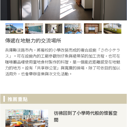
傳遞在地魅力的交流場所
兵庫縣淡路市內，將廢校的小學改裝而成的複合設施「さの小テラ
ス」。可在設施內的工廠參觀刎仔魚與裙帶菜的加工流程，也可在
咖啡廳品嚐使用當地食材製作的料理，是一個能近距離感受在地魅
力的地方。設有「共享辦公室」與寬廣的操場，除了可依目的加以
活用外，也會舉辦音樂與次文化活動。
彷彿回到了小學時代般的懷舊空
間