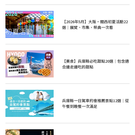
【2026年5月】大阪・關西初夏活動22
選｜展覽、市集、祭典一次看
【美食】兵庫縣必吃甜點20選｜包含適
合邊走邊吃的甜點
兵庫縣一日駕車約會推薦景點12選｜從
午餐到晚餐一次滿足