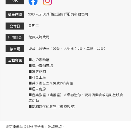
SNS
9:00～17:00其他設施的詳細請參閱官網
營業時間
星期二
公休日
免費入場費用
利用料金
69台（普通車：56台、大型車：3台、二輪：10台）
停車場
■さの咖啡廳
活動資訊
■產地直銷賣場
■邊界花園
■可見工廠
■共享辦公室※免費Wifi完備
■週末廚房
■音樂教室（講義室）※舉辦迷你・現場演奏會或電影放映會
等活動
■昭和時代的教室（復原教室）
※可能無法提供外語洽詢，敬請見諒。