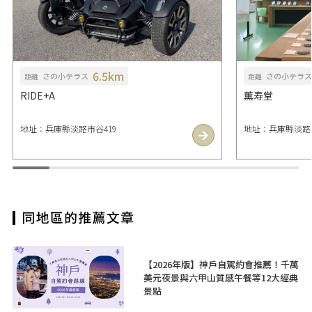
6.5km
さの小テラス
さの小テラス
距離
距離
RIDE+A
薫寿堂
地址：兵庫縣淡路市谷419
地址：兵庫縣淡路市多
【2026年版】神戶自駕約會推薦！千萬
美元夜景與六甲山質感午餐等12大經典
景點