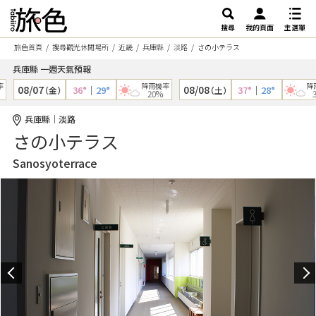
搜尋
我的頁面
主選單
旅色首頁
搜尋觀光休閒場所
近畿
兵庫縣
淡路
さの小テラス
兵庫縣 一週天氣預報
降雨機率
降雨機
08/07
08/08
36°
｜
29°
37°
｜
28°
（金）
（土）
20%
30
兵庫縣｜淡路
さの小テラス
Sanosyoterrace