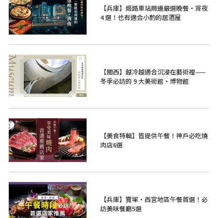
【兵庫】姬路車站周邊嚴選晚餐・宵夜
4 選！也有適合小酌的居酒屋
【關西】越冷越適合沉浸在藝術裡——
冬季必訪的 9 大美術館・博物館
【美食特輯】皆提供午餐！神戶必吃燒
肉店6選
【兵庫】寶塚・西宮地區午餐首選！必
訪美味餐廳5選