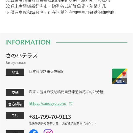
02.週末會舉辦新鮮魚市，陳列各式新鮮魚貨，熱鬧非凡
03.備有桌席和露台席，可在沉穩的空間中享用餐點的咖啡廳
さの小テラス
Sanosyoterrace
兵庫県淡路市佐野900
地址
汽車：從神戶淡路鳴門自動車道淡路IC約25分鐘
交通
https://sanosyo.com/
官方網站
+81-799-70-9113
TEL
洽詢時請告知服務人員，您的資訊來源為「旅色」。