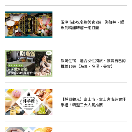
沼津市必吃名物美食7選｜海鮮丼、鰻
魚到精釀啤酒一網打盡
靜岡住宿｜適合女性獨旅・犒賞自己的
推薦16選【海景・名湯・美食】
【靜岡觀光】富士市・富士宮市必買伴
手禮！精選三大人氣推薦