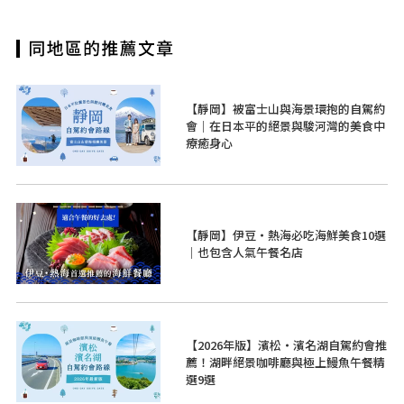
【靜岡】被富士山與海景環抱的自駕約
會｜在日本平的絕景與駿河灣的美食中
療癒身心
【靜岡】伊豆・熱海必吃海鮮美食10選
｜也包含人氣午餐名店
【2026年版】濱松・濱名湖自駕約會推
薦！湖畔絕景咖啡廳與極上鰻魚午餐精
選9選