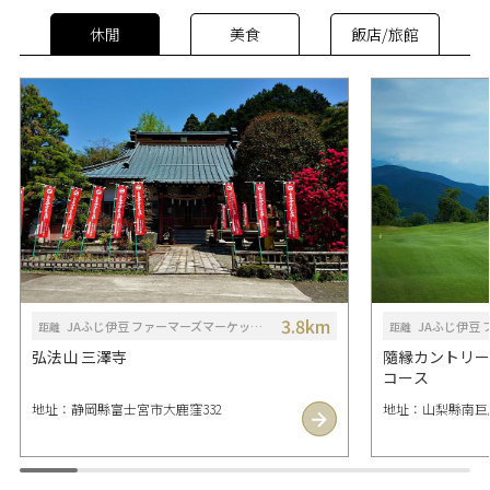
休閒
美食
飯店/旅館
3.8km
JAふじ伊豆 ファーマーズマーケット う宮～な
距離
距離
弘法山 三澤寺
隨縁カントリー
コース
地址：静岡縣富士宮市大鹿窪332
地址：山梨縣南巨摩