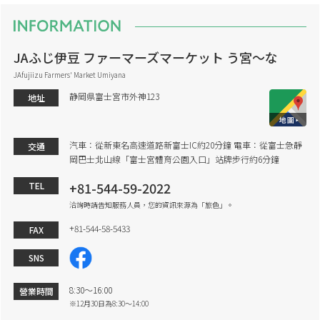
JAふじ伊豆 ファーマーズマーケット う宮～な
JAfujiizu Farmers' Market Umiyana
静岡県富士宮市外神123
地址
汽車：從新東名高速道路新富士IC約20分鐘 電車：從富士急靜
交通
岡巴士北山線「富士宮體育公園入口」站牌步行約6分鐘
+81-544-59-2022
TEL
洽詢時請告知服務人員，您的資訊來源為「旅色」。
+81-544-58-5433
FAX
SNS
8:30～16:00
營業時間
※12月30日為8:30～14:00