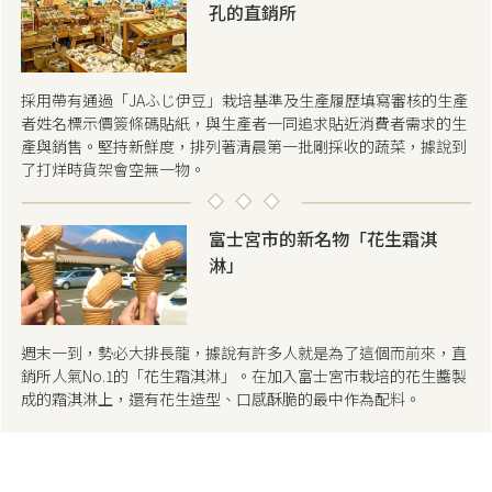
孔的直銷所
採用帶有通過「JAふじ伊豆」栽培基準及生產履歷填寫審核的生產
者姓名標示價簽條碼貼紙，與生產者一同追求貼近消費者需求的生
產與銷售。堅持新鮮度，排列著清晨第一批剛採收的蔬菜，據說到
了打烊時貨架會空無一物。
富士宮市的新名物「花生霜淇
淋」
週末一到，勢必大排長龍，據說有許多人就是為了這個而前來，直
銷所人氣No.1的「花生霜淇淋」。在加入富士宮市栽培的花生醬製
成的霜淇淋上，還有花生造型、口感酥脆的最中作為配料。