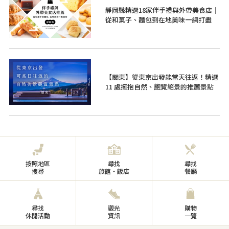
靜岡縣精選18家伴手禮與外帶美食店｜
從和菓子、麵包到在地美味一網打盡
【關東】從東京出發能當天往返！精選
11 處擁抱自然、飽覽絕景的推薦景點
按照地區
尋找
尋找
搜尋
旅館・飯店
餐廳
尋找
觀光
購物
休閒活動
資訊
一覽