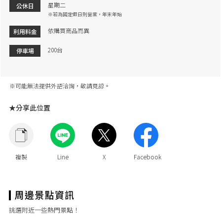
星期二
公休日
※若為國定假日則營業，年末年始
依購買商品而異
利用料金
200台
停車場
※可能無法提供外語洽詢，敬請見諒。
★分享此位置
挑選附近一些熱門景點！