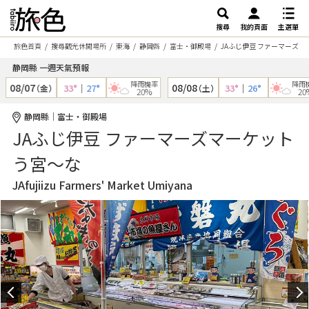
搜尋
我的頁面
主選單
旅色首頁
搜尋觀光休閒場所
東海
静岡縣
富士・御殿場
JAふじ伊豆 ファーマーズマ
静岡縣 一週天氣預報
降雨機率
降雨機
08/07
08/08
33°
｜
27°
33°
｜
26°
（金）
（土）
20%
20%
静岡縣｜富士・御殿場
JAふじ伊豆 ファーマーズマーケット
う宮～な
JAfujiizu Farmers' Market Umiyana