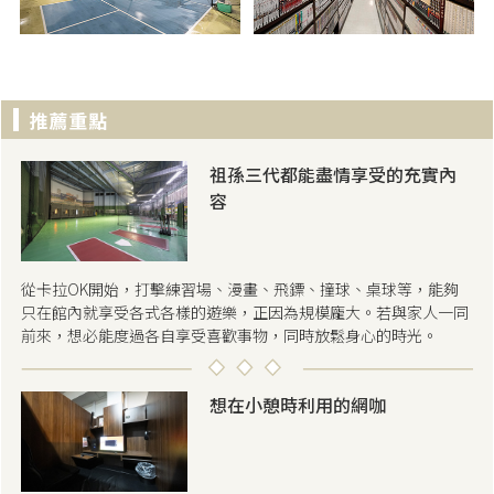
祖孫三代都能盡情享受的充實內
容
從卡拉OK開始，打擊練習場、漫畫、飛鏢、撞球、桌球等，能夠
只在館內就享受各式各樣的遊樂，正因為規模龐大。若與家人一同
前來，想必能度過各自享受喜歡事物，同時放鬆身心的時光。
想在小憩時利用的網咖