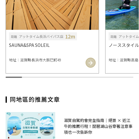
12m
アットタイム長浜バイパス店
アットタイム
距離
距離
SAUNA&SPA SOLEIL
ノーススタイル
地址：滋賀縣長浜市大辰巳町49
地址：滋賀縣高島市
滋賀自駕約會完全指南｜絕景 × 近江
牛的推薦行程！琵琶湖山谷穿著注意事
項也一次告訴你