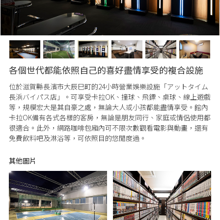
各個世代都能依照自己的喜好盡情享受的複合設施
位於滋賀縣長濱市大辰巳町的24小時營業娛樂設施「アットタイム
長浜バイパス店」。可享受卡拉OK、撞球、飛鏢、桌球、線上遊戲
等，規模宏大是其自豪之處，無論大人或小孩都能盡情享受。館內
卡拉OK備有各式各樣的客房，無論是朋友同行、家庭或情侶使用都
很適合。此外，網路咖啡包廂內可不限次數觀看電影與動畫，還有
免費飲料吧及淋浴等，可依照目的悠閒度過。
其他圖片