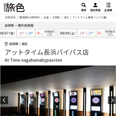
搜尋
我的頁面
主選單
旅色首頁
搜尋觀光休閒場所
近畿
滋賀縣
湖北
アットタイム長浜バイパス店
滋賀縣 一週天氣預報
降雨機率
降雨機率
/07
08/08
35°
｜
28°
34°
｜
27°
（金）
（土）
10%
20%
滋賀縣｜湖北
アットタイム長浜バイパス店
At Time nagahamabypassten