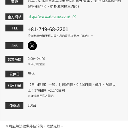
汽車：從北陸自動車道米原IC約10分 電車：從JR北陸本線田村
交通
站搭車約7分，從長濱站搭車約9分
http://www.at-time.com/
官方網站
+81-749-68-2201
TEL
洽詢時請告知服務人員，您的資訊來源為「旅色」。
SNS
0:00～24:00
營業時間
※24小時營業
無休
公休日
【自由時間】一般：1,150日圓～2,140日圓、學生・60歲以
利用料金
上：970日圓～2,140日圓
※詳情請見官方網站
100台
停車場
※可能無法提供外語洽詢，敬請見諒。