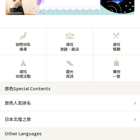
按照地區
尋找
尋找
搜尋
旅館・飯店
餐廳
尋找
觀光
購物
休閒活動
資訊
一覽
旅色Special Contents
旅色人氣排名
日本北陸之旅
Other Languages