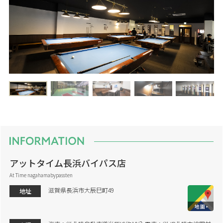
アットタイム長浜バイパス店
At Time nagahamabypassten
滋賀県長浜市大辰巳町49
地址