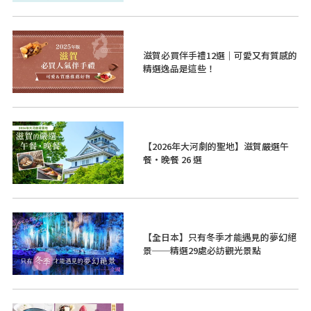
滋賀必買伴手禮12選｜可愛又有質感的
精選逸品是這些！
【2026年大河劇的聖地】滋賀嚴選午
餐・晚餐 26 選
【全日本】只有冬季才能遇見的夢幻絕
景──精選29處必訪觀光景點