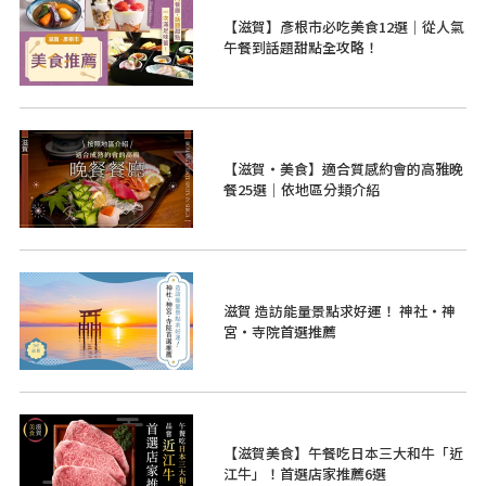
【滋賀】彥根市必吃美食12選｜從人氣
午餐到話題甜點全攻略！
【滋賀・美食】適合質感約會的高雅晚
餐25選｜依地區分類介紹
滋賀 造訪能量景點求好運！ 神社・神
宮・寺院首選推薦
【滋賀美食】午餐吃日本三大和牛「近
江牛」！首選店家推薦6選