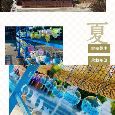
鈴鐺聲中
承載願望