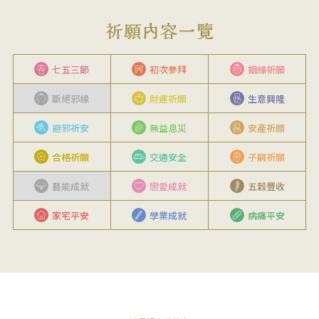
七五三節
初次參拜
姻緣祈願
斷絕邪緣
財運祈願
生意興隆
避邪祈安
無益息災
安產祈願
合格祈願
交通安全
子嗣祈願
藝能成就
戀愛成就
五穀豐收
家宅平安
學業成就
病痛平安