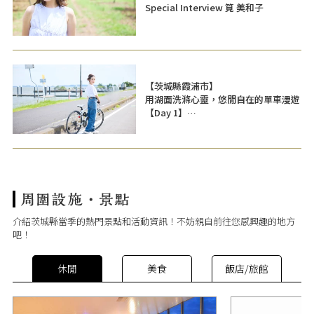
Special Interview 筧 美和子
【茨城縣霞浦市】
用湖面洗滌心靈，悠閒自在的單車漫遊
【Day 1】
介紹茨城縣當季的熱門景點和活動資訊！不妨親自前往您感興趣的地方
吧！
休閒
美食
飯店/旅館