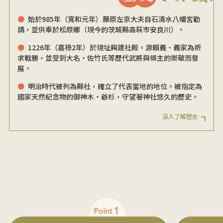
始於985年（寬和元年）藤原左京大夫自石清水八幡宮勸
請，並供奉於松原鄉（現今的茨城縣高萩市安良川）。
1226年（嘉祿2年）於現址興建社殿。源賴義、義家為祈
求戰勝，並受到大名・佐竹氏等歷代武將與領主的崇敬而發
展。
明治時代被列為縣社，確立了代表當地的地位。被指定為
國家天然紀念物的御神木・爺杉，守望著神社悠久的歷史。
深入了解歷史