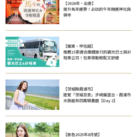
【2026年・出遊】
提升馬年運勢！必訪的午年開運神社與
佛寺
【關東・甲信越】
推薦15家適合團體旅行的觀光巴士與計
程車公司！包車移動輕鬆又舒適
【茨城縣霞浦市】
遊覽「茨城百景」步崎展望台、霞浦市
水族館和四萬騎農園【Day 2】
【旅色2025年8月號】