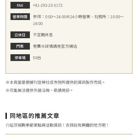
+81-293-23-5172
FAX
參拜：0:00～24:00※24小時營業、社務所：10:00～
營業時間
16:00
不定期休息
公休日
免費※詳情請見官方網站
門票
50台
停車場
※本頁面是根據刊登神社或寺院所提供的資訊製作而成。
※可能無法提供外語洽詢，敬請見諒。
介紹茨城縣季節景點與活動資訊！去探訪有興趣的地方吧！