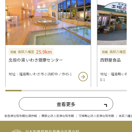
25.9km
3
高萩八幡宮
高萩八幡宮
距離
距離
北投の湯 いわき健康センター
西野屋食品
地址：福島縣いわき市小浜町中ノ作45-1
地址：福島縣いわき
8-1
查看更多
旅色神社和寺廟巡禮特輯
関東必訪人氣神社和寺廟
茨城縣必訪人氣神社和寺廟
高萩八幡