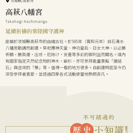
茨城縣/高萩市
高萩八幡宮
Takahagi Hachimangu
延續祈禱的常陸國守護神
座鎮於茨城縣高萩市的由緒古社。於985年（寬和元年）自石清水
八幡宮勸請而創建。祭祀應神天皇、神功皇后、日女大神，以必勝
祈願・勝負運・出世・厄除け・安產等多彩的御利益而聞名。境內
有國家指定天然紀念物的神木・爺杉，亦可參拜能量景點「連結
石」與吉祥的「梟」等，值得一看的地方很多。自創建時起至今仍
深受參拜者喜愛，並透過四季各式活動使當地熱鬧非凡。