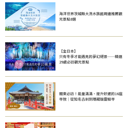
海洋世界茨城縣大洗水族館周邊推薦觀
光景點8選
【全日本】
只有冬季才能遇見的夢幻絕景──精選
29處必訪觀光景點
關東必訪！能量滿滿、提升好運的16座
寺院｜從知名古剎到隱藏版靈驗寺