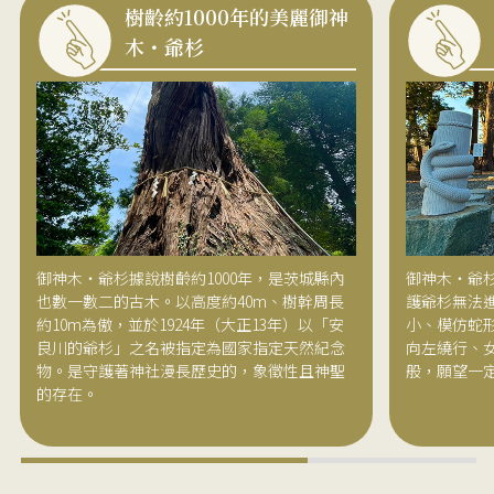
樹齡約1000年的美麗御神
木・爺杉
御神木・爺杉據說樹齡約1000年，是茨城縣內
御神木・爺
也數一數二的古木。以高度約40m、樹幹周長
護爺杉無法進
約10m為傲，並於1924年（大正13年）以「安
小、模仿蛇
良川的爺杉」之名被指定為國家指定天然紀念
向左繞行、
物。是守護著神社漫長歷史的，象徵性且神聖
般，願望一
的存在。