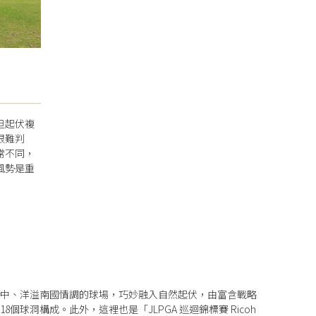
但起伏複
很難判
常不同，
風勢是重
之中、洋溢南國情調的球場，巧妙融入自然起伏，由富含戰略
8個球洞構成。此外，這裡也是「JLPGA 巡迴錦標賽 Ricoh