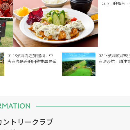
Cup」的舞台
01.18號洞為左狗腿洞，中
02.13號洞縱深
央有高低差的困難雙層果嶺
有深沙坑，請注
カントリークラブ