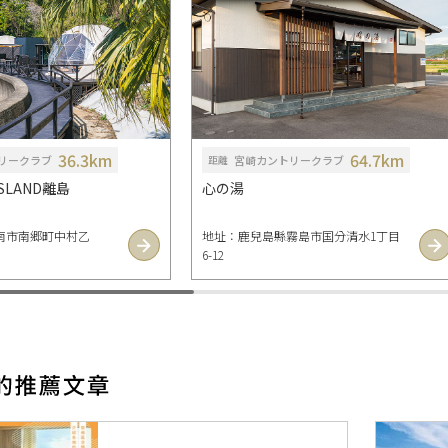
36.3km
64.7km
リークラブ
宮崎カントリークラブ
距離
 ISLAND離島
心の湯
南市南郷町中村乙
地址：鹿兒島縣霧島市国分清水1丁目
6-12