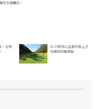
，備受全國矚目。
較長，左側
03.15號洞以正面松樹上方
意
為開球的瞄準點