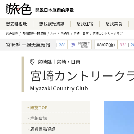
想去哪裡玩
想找觀光資訊
想找住宿
想找美食
旅色首頁
搜尋觀光休閒場所
九州
宮崎縣
宮崎・日南
宮崎カントリークラブ
降雨機率
降雨機率
宮崎縣 一週天氣預報
08/06
32°
｜
28°
08/07
33°
｜
28°
（木）
（金）
40%
80%
宮崎縣｜宮崎・日南
宮崎カントリーク
Miyazaki Country Club
設施TOP
詳細資訊
周邊景點資訊