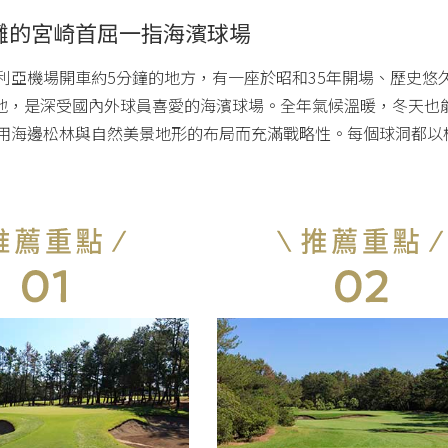
灘的宮崎首屈一指海濱球場
亞機場開車約5分鐘的地方，有一座於昭和35年開場、歷史悠久的高
辦地，是深受國內外球員喜愛的海濱球場。全年氣候溫暖，冬天也能
用海邊松林與自然美景地形的布局而充滿戰略性。每個球洞都以