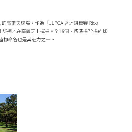
爾夫球場。作為「JLPGA 巡迴錦標賽 Rico
舒適地在高麗芝上揮桿。全18洞、標準桿72桿的球
植物命名也是其魅力之一。