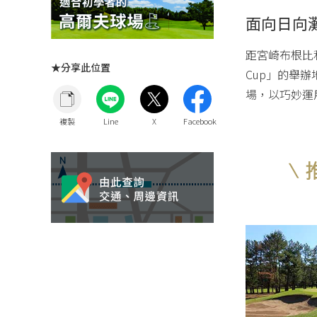
面向日向
距宮崎布根比利
★分享此位置
Cup」的舉
場，以巧妙運