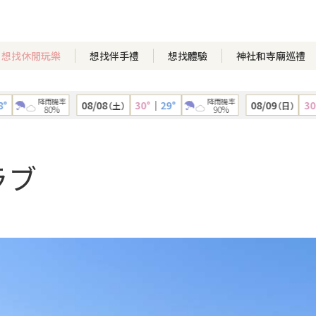
想找休閒玩樂
想找伴手禮
想找體驗
神社和寺廟巡禮
降雨機率
降雨機率
08/08
30°
｜
29°
08/09
30°
｜
（土）
（日）
80%
90%
ラブ