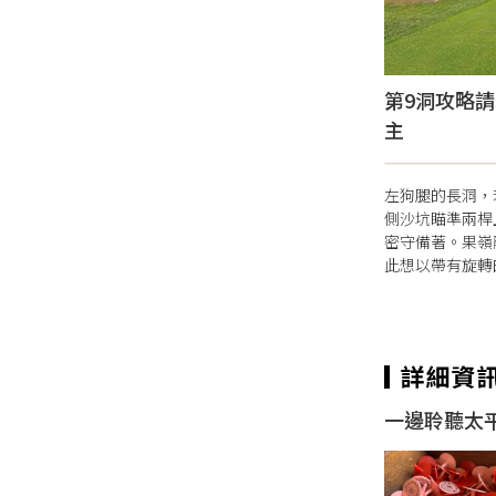
第9洞攻略
主
左狗腿的長洞，
側沙坑瞄準兩桿
密守備著。果嶺
此想以帶有旋轉
一邊聆聽太