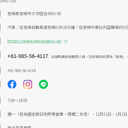
untry Club
宮崎県宮崎市大字田吉4855-90
汽車：從宮崎自動車道宮崎IC約10分鐘，從宮崎布根比利亞機場約5
https://www.miyazakicc.jp/
+81-985-56-4117
洽詢時請告知服務人員，您的資訊來源為「旅色」
+81-985-56-4118
7:00～18:00
週一（若為國定假日則照常營業，隔週二休息）、12月31日、1月1日
官方首頁參照