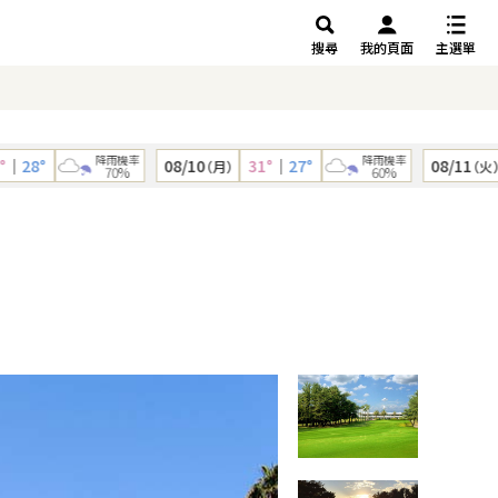
搜尋
我的頁面
主選單
降雨機率
降雨機率
28°
08/10
31°
｜
27°
08/11
3
（月）
（火）
70%
60%