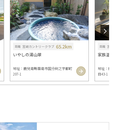
65.2km
宮崎カントリークラブ
宮崎カントリー
距離
距離
いやしの湯山翠
家族温泉 木の花
地址：鹿兒島縣霧島市国分剣之宇都町
地址：鹿兒島縣霧島
207-1
目43-1