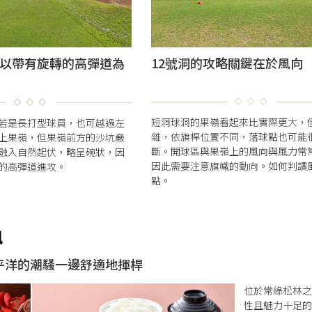
請以帶有旋轉的高彈道為
12號洞的攻略關鍵在於風向
短洞球洞的果嶺看起來比實際更大，
若是長打型球員，也可越過左
雜，依旗桿位置不同，落球點也可能
上果嶺，但果嶺前方的沙坑嚴
斷。開球區與果嶺上的風向與風力常
融入自然起伏，略呈碗狀，因
因此需要注意旗幟的動向。如何判讀
的高彈道進攻。
點。
平洋的潮騒一邊舒適地揮桿
位於常綠松林
性且魅力十足的1