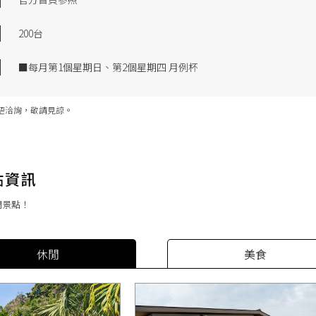
200台
■每月第1個星期日、第2個星期四 月例杯
語洽詢，敬請見諒。
門景點！
休閒
美食