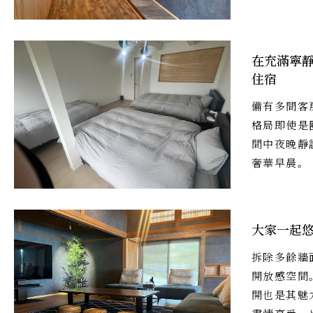
在充滿寧
住宿
備有多間客
格局即使是
間中夜晚靜
奢華早晨。
大家一起
拆除多餘牆
開放感空間
開也是其魅