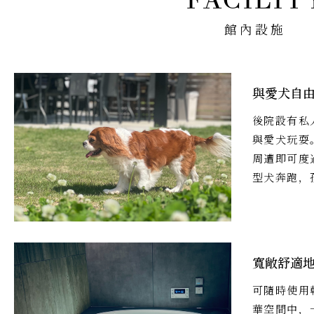
館內設施
與愛犬自
後院設有私
與愛犬玩耍
周遭即可度
型犬奔跑，
寬敞舒適
可隨時使用
華空間中，