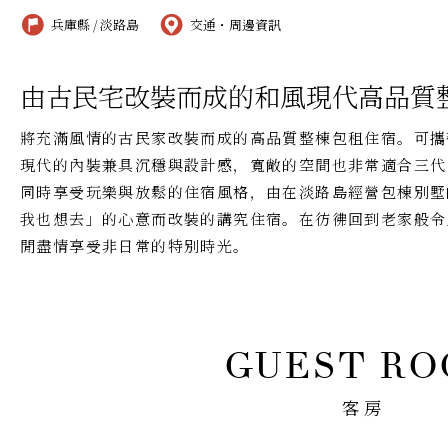
兵庫縣 / 淡路島
交通・周邊資訊
由古民宅改裝而成的和風現代高品質
將充滿風情的古民家改裝而成的高品質整棟包租住宿。可攜
現代的內裝兼具沉穩與設計感，寬敞的空間也非常適合三代
同時享受玩樂與放鬆的住宿風格，由在淡路島經營包棟別墅
我也想去」的心意而改裝的講究住宿。在彷彿回到老家般令
閒盡情享受非日常的特別時光。
客房