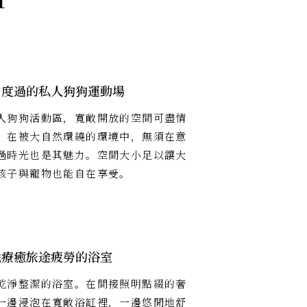
由度過的私人狗狗運動場
人狗狗活動區，寬敞開放的空間可盡情
。在被大自然環繞的環境中，無須在意
過時光也是其魅力。空間大小足以讓大
孩子與寵物也能自在享受。
地療癒旅途疲勞的浴室
乾淨整潔的浴室。在間接照明點綴的奢
一邊浸泡在寬敞浴缸裡，一邊悠閒地舒