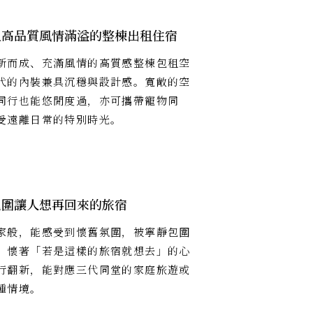
且高品質風情滿溢的整棟出租住宿
新而成、充滿風情的高質感整棟包租空
代的內裝兼具沉穩與設計感。寬敞的空
同行也能悠閒度過，亦可攜帶寵物同
受遠離日常的特別時光。
包圍讓人想再回來的旅宿
家般，能感受到懷舊氛圍，被寧靜包圍
。懷著「若是這樣的旅宿就想去」的心
行翻新，能對應三代同堂的家庭旅遊或
種情境。