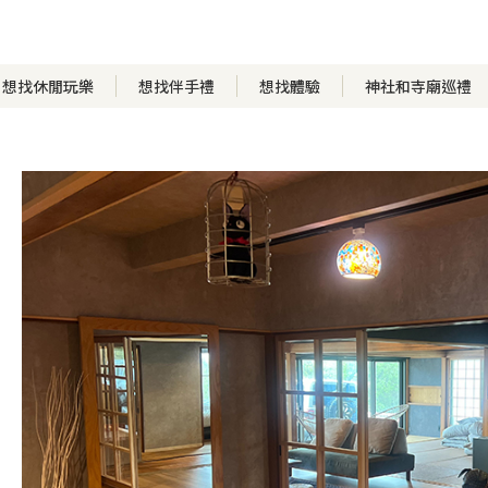
想找休閒玩樂
想找伴手禮
想找體驗
神社和寺廟巡禮