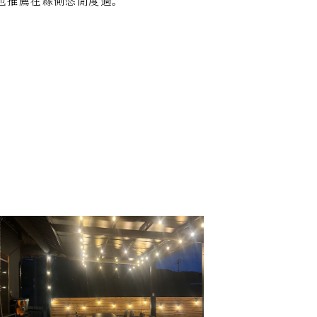
也推薦在緣側悠閒度過。