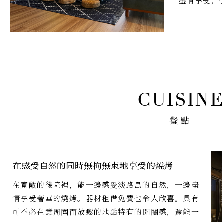
盡情享受，
餐點
在感受自然的同時無拘無束地享受的燒烤
在寬敞的後院裡，能一邊感受淡路島的自然，一邊盡
情享受奢華的燒烤。器材租借免費也令人欣喜。具有
可不必在意周圍而放鬆的地點特有的開闊感，還能一