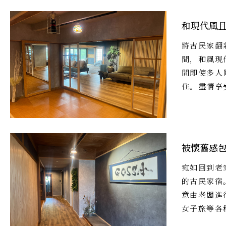
和現代風
將古民家翻
間，和風現
間即使多人
住。盡情享
被懷舊感
宛如回到老
的古民家宿
意由老闆進
女子旅等各