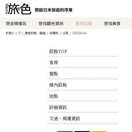
想去哪裡玩
想找觀光資訊
想找住宿
想找美食
旅色トップ
搜尋旅館、飯店
兵庫縣
淡路
GOSSA Inn
設施TOP
客房
餐點
館內設施
地點
詳細資訊
交通・周邊資訊