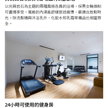
以光與岩石為主題的兩種風格各異的浴場，採男女輪換制
可盡情享受。寬敞的內湯能舒緩旅途疲憊，最適合放鬆時
光。除洗髮精與沐浴乳外，化妝水和乳霜等備品也相當齊
全。
24小時可使用的健身房