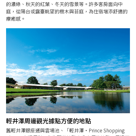
的濃綠、秋天的紅葉、冬天的雪景等。許多客房面向中
庭，從陽台或露臺眺望的樹木與苔庭，為住宿增添舒適的
療癒感。
輕井澤周邊觀光據點方便的地點
舊輕井澤銀座通與雲場池、「輕井澤・Prince Shopping