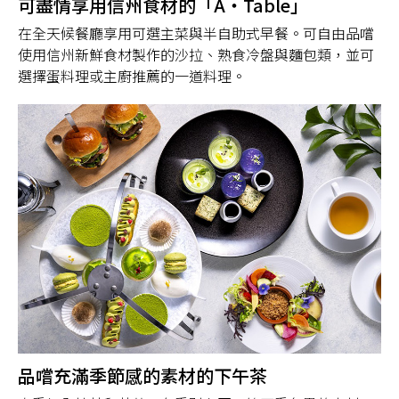
可盡情享用信州食材的「A・Table」
在全天候餐廳享用可選主菜與半自助式早餐。可自由品嚐
使用信州新鮮食材製作的沙拉、熟食冷盤與麵包類，並可
選擇蛋料理或主廚推薦的一道料理。
品嚐充滿季節感的素材的下午茶