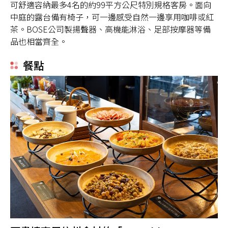
可舒適容納最多4名的約99平方公尺特別規格客房。面向
中庭的露台備有椅子，可一邊感受自然一邊享用咖啡或紅
茶。BOSE公司製揚聲器、高機能淋浴、足部按摩器等備
品也相當齊全。
餐點