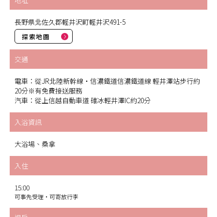
地址
長野県北佐久郡軽井沢町軽井沢491-5
探索地圖
交通
電車：從JR北陸新幹線・信濃鐵道信濃鐵道線 輕井澤站步行約
20分※有免費接送服務
汽車：從上信越自動車道 碓冰輕井澤IC約20分
入浴資訊
大浴場、桑拿
入住
15:00
可事先受理・可寄放行李