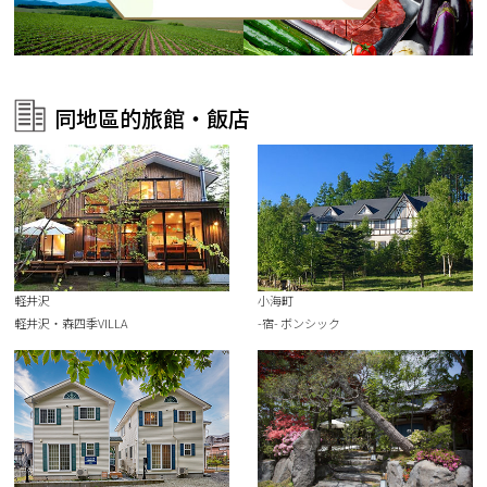
同地區的旅館・飯店
軽井沢
小海町
軽井沢・森四季VILLA
-宿- ボンシック