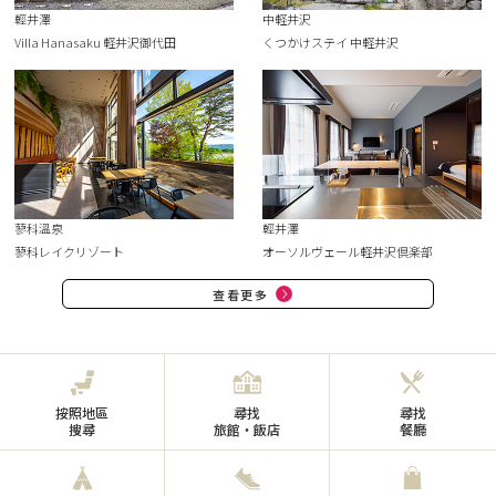
輕井澤
中軽井沢
Villa Hanasaku 軽井沢御代田
くつかけステイ 中軽井沢
蓼科溫泉
輕井澤
蓼科レイクリゾート
オーソルヴェール軽井沢倶楽部
查看更多
按照地區
尋找
尋找
搜尋
旅館・飯店
餐廳