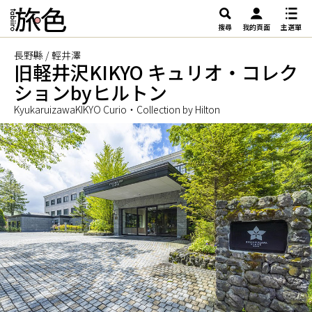
搜尋
我的頁面
主選單
長野縣 / 輕井澤
旧軽井沢KIKYO キュリオ・コレク
ションbyヒルトン
KyukaruizawaKIKYO Curio・Collection by Hilton