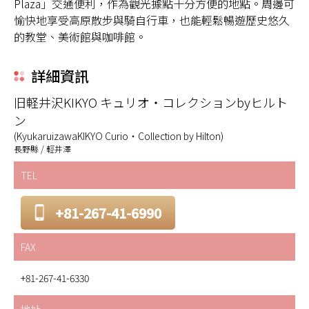
Plaza」交通便利，作為觀光據點十分方便的地點。周邊可
愉快地享受高原散步與騎自行車，也能輕鬆暢遊歷史悠久
的教堂、美術館與咖啡館。
詳細資訊
旧軽井沢KIKYO キュリオ・コレクションbyヒルト
ン
(KyukaruizawaKIKYO Curio・Collection by Hilton)
長野縣 / 輕井澤
TEL
+81-267-41-6990
FAX
+81-267-41-6330