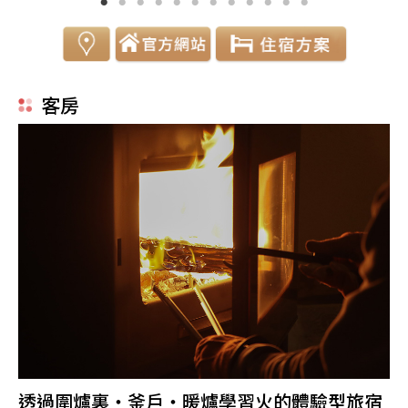
客房
透過圍爐裏・釜戶・暖爐學習火的體驗型旅宿