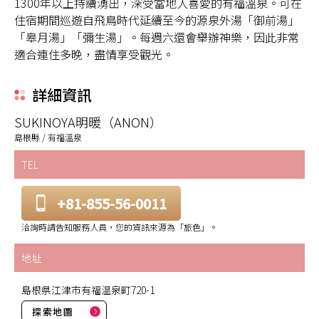
1300年以上持續湧出，深受當地人喜愛的有福溫泉。可在
住宿期間巡遊自飛鳥時代延續至今的源泉外湯「御前湯」
「皋月湯」「彌生湯」。每週六還會舉辦神樂，因此非常
適合連住多晚，盡情享受觀光。
詳細資訊
SUKINOYA明暖（ANON）
島根縣 / 有福溫泉
TEL
+81-855-56-0011
洽詢時請告知服務人員，您的資訊來源為「旅色」。
地址
島根県江津市有福温泉町720-1
探索地圖