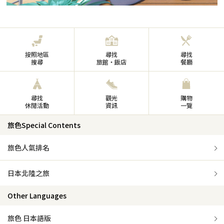
按照地區
尋找
尋找
搜尋
旅館・飯店
餐廳
尋找
觀光
購物
休閒活動
資訊
一覽
旅色Special Contents
旅色人氣排名
日本北陸之旅
Other Languages
旅色 日本語版