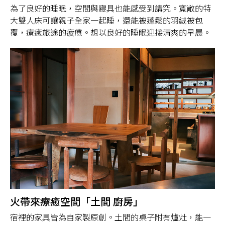
為了良好的睡眠，空間與寢具也能感受到講究。寬敞的特
大雙人床可讓親子全家一起睡，還能被蓬鬆的羽絨被包
覆，療癒旅途的疲憊。想以良好的睡眠迎接清爽的早晨。
火帶來療癒空間「土間 廚房」
宿裡的家具皆為自家製原創。土間的桌子附有爐灶，能一