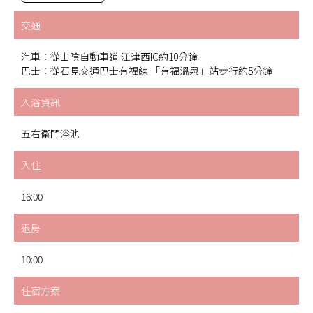
交通
汽車：從山陰自動車道 江津西IC約10分鐘
巴士：從石見交通巴士有福線 「有福溫泉」站步行約5分鐘
入浴資訊
五右衛門浴池
入住
16:00
退房
10:00
住宿方案