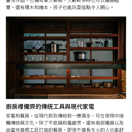
書法作品。也備有單人被褥，人數較多時也可以鋪開睡
覺。還有積木和繪本，孩子也能玩耍這點令人開心。
廚房裡備齊的傳統工具與現代家電
家電和餐具，從現代款到傳統款一應俱全，可在使用中接
觸傳統與文化。除了平底鍋和電飯煲，還有南部鐵器以及
由當地島根工匠打造的餐具，即使不擅長生火的人也能舒