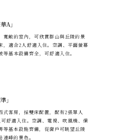
華A」
。寬敞的室內，可欣賞群山與丘陵的景
床，適合2人舒適入住。空調、平面螢幕
被等基本設備齊全，可舒適入住。
標準」
西式客房，採雙床配置，配有2張單人
人可舒適入住。空調、電視、吹風機、保
褥等基本設施齊備，從窗戶可眺望丘陵
岳連峰的景色。