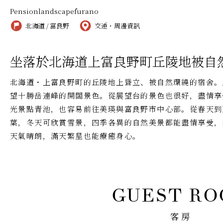
Pensionlandscapefurano
北海道 / 富良野
交通・周邊資訊
坐落於北海道上富良野町丘陵地被自
北海道・上富良野町的丘陵地上聳立、被自然環繞的宿舍。
望十勝岳連峰的開闊景色。從展望台的景色也很好，盡情享
光景點青池，也容易前往美瑛與富良野市中心部。從春天到
葉，冬天可欣賞雪景，四季各異的自然美景都能盡情享受，
天氣晴朗，滿天繁星也能療癒身心。
客房