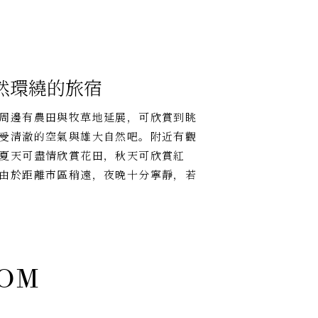
然環繞的旅宿
周邊有農田與牧草地延展，可欣賞到眺
受清澈的空氣與雄大自然吧。附近有觀
夏天可盡情欣賞花田，秋天可欣賞紅
由於距離市區稍遠，夜晚十分寧靜，若