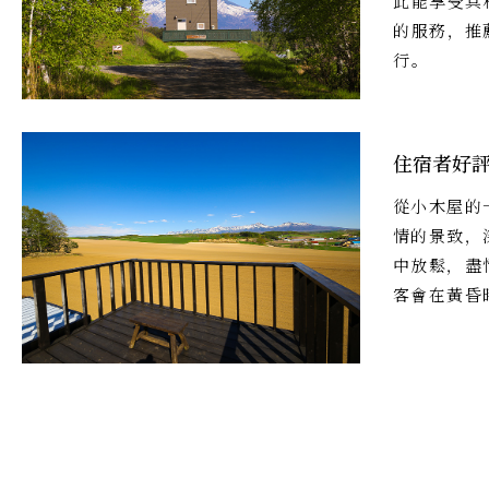
此能享受具
的服務，推
行。
住宿者好
從小木屋的
情的景致，
中放鬆，盡
客會在黃昏