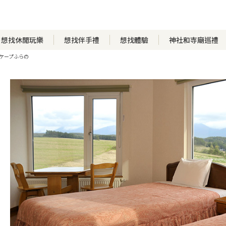
想找休閒玩樂
想找伴手禮
想找體驗
神社和寺廟巡禮
ケープふらの