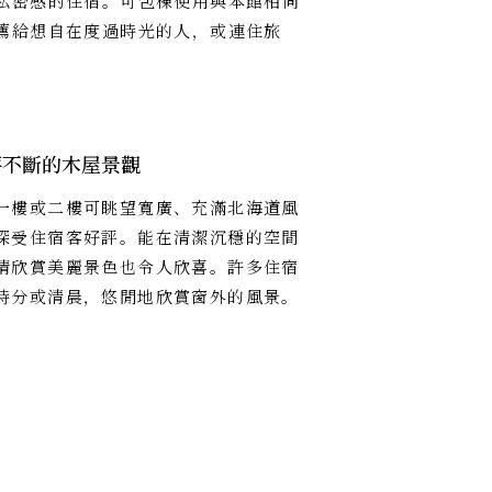
私密感的住宿。可包棟使用與本館相同
薦給想自在度過時光的人，或連住旅
評不斷的木屋景觀
一樓或二樓可眺望寬廣、充滿北海道風
深受住宿客好評。能在清潔沉穩的空間
情欣賞美麗景色也令人欣喜。許多住宿
時分或清晨，悠閒地欣賞窗外的風景。