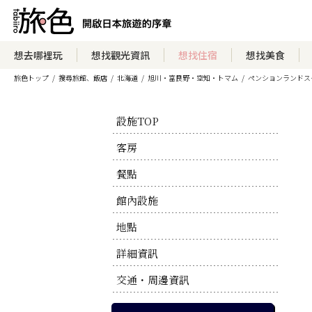
瀏覽住宿方案
想去哪裡玩
想找觀光資訊
想找住宿
想找美食
旅色トップ
搜尋旅館、飯店
北海道
旭川・富良野・空知・トマム
ペンションランドス
瀏覽官方網站
設施TOP
客房
餐點
館內設施
地點
詳細資訊
交通・周邊資訊