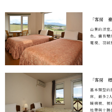
「客房 豪
山景的洋室
色。備有雙
電視、羽絨
「客房 
基本類型的
床，最多2
暖棉被、被
地帶與十勝