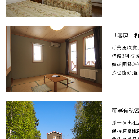
「客房 
可美麗欣賞
準備3組被
庭或團體旅
孩也能舒適
可享有私
採一棟出租
保持適當距