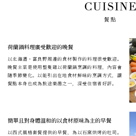
餐點
荷蘭鍋料理廣受歡迎的晚餐
以北海道・富良野周邊的食材製作的料理很受歡迎。
晚餐主菜是使用整隻雞以荷蘭鍋烹調的料理，內容會
隨季節變化。以能引出在地食材鮮味的烹調方式，讓
餐點本身也成為旅途樂趣之一，深受住宿者好評。
簡單且對身體溫和的以食材原味為主的早餐
以西式風格套餐提供的早餐，為以石窯烘烤的吐司。