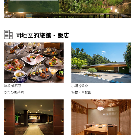
同地區的旅館・飯店
箱根 仙石原
小涌谷溫泉
きたの風茶寮
箱根・翠松園