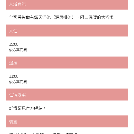
入浴資訊
全客房皆備有露天浴池（源泉掛流），附三溫暖的大浴場
入住
15:00
依方案而異
退房
11:00
依方案而異
住宿方案
詳情請見官方網站。
裝置