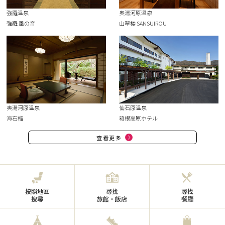
強羅溫泉
奥湯河原溫泉
強羅 風の音
山翠楼 SANSUIROU
奥湯河原溫泉
仙石原溫泉
海石榴
箱根高原ホテル
查看更多
按照地區
尋找
尋找
搜尋
旅館・飯店
餐廳