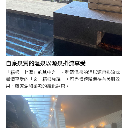
自豪泉質的溫泉以源泉掛流享受
「箱根十七湯」的其中之一・強羅溫泉的湯以源泉掛流式
盡情享受的「玄 箱根強羅」。可盡情體驗期待有美肌效
果、觸感溫和柔軟的氯化鈉泉。