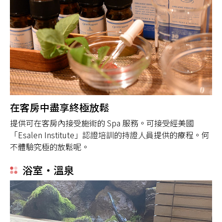
在客房中盡享終極放鬆
提供可在客房內接受施術的 Spa 服務。可接受經美國
「Esalen Institute」認證培訓的持證人員提供的療程。何
不體驗究極的放鬆呢。
浴室・溫泉