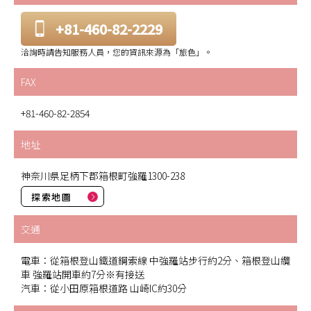
+81-460-82-2229
洽詢時請告知服務人員，您的資訊來源為「旅色」。
FAX
+81-460-82-2854
地址
神奈川県足柄下郡箱根町強羅1300-238
探索地圖
交通
電車：從箱根登山鐵道鋼索線 中強羅站步行約2分、箱根登山纜
車 強羅站開車約7分※有接送
汽車：從小田原箱根道路 山崎IC約30分