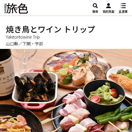
搜尋
我的頁面
主選單
焼き鳥とワイン トリップ
Yakitoritowine Trip
山口縣／下関・宇部