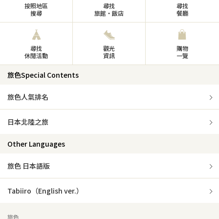
按照地區
尋找
尋找
搜尋
旅館・飯店
餐廳
尋找
觀光
購物
休閒活動
資訊
一覽
旅色Special Contents
旅色人氣排名
日本北陸之旅
Other Languages
旅色 日本語版
Tabiiro（English ver.）
旅色