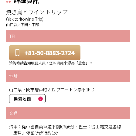
詳細資訊
焼き鳥とワイン トリップ
(Yakitoritowine Trip)
山口縣／下関・宇部
TEL
+81-50-8883-2724
洽詢時請告知服務人員，您的資訊來源為「旅色」。
地址
山口県下関市唐戸町2-12 プロートン泰平1F-D
探索地圖
交通
汽車：從中國自動車道下關IC約6分、巴士：從山電交通各線
「唐戶」停留所步行約1分