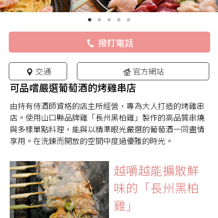
撥打電話
交通
官方網站
可品嚐嚴選葡萄酒的烤雞串店
由持有侍酒師資格的店主所經營，專為大人打造的烤雞串
店。使用山口縣品牌雞「長州黑柏雞」製作的高品質串燒
與多樣單點料理，能與以精準眼光嚴選的葡萄酒一同盡情
享用。在洗鍊而開放的空間中度過優雅的時光。
越嚼越能擴散鮮
味的「長州黑柏
雞」