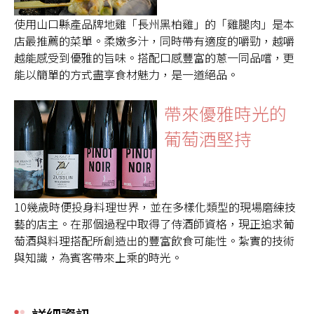
使用山口縣產品牌地雞「長州黑柏雞」的「雞腿肉」是本
店最推薦的菜單。柔嫩多汁，同時帶有適度的嚼勁，越嚼
越能感受到優雅的旨味。搭配口感豐富的蔥一同品嚐，更
能以簡單的方式盡享食材魅力，是一道絕品。
帶來優雅時光的
葡萄酒堅持
10幾歲時便投身料理世界，並在多樣化類型的現場磨練技
藝的店主。在那個過程中取得了侍酒師資格，現正追求葡
萄酒與料理搭配所創造出的豐富飲食可能性。紮實的技術
與知識，為賓客帶來上乘的時光。