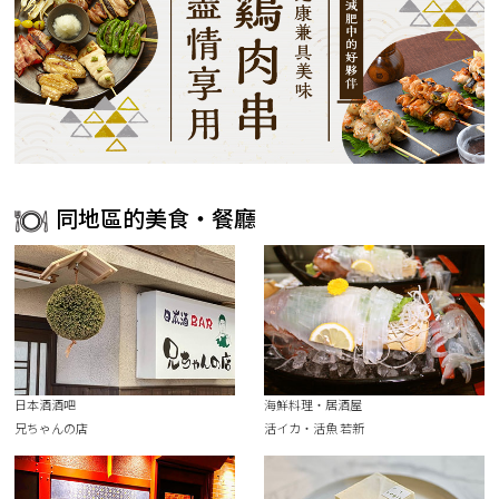
同地區的美食・餐廳
日本酒酒吧
海鮮料理・居酒屋
兄ちゃんの店
活イカ・活魚 若新