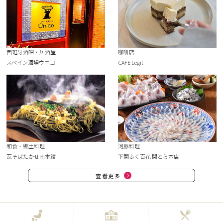
西班牙酒吧・居酒屋
咖啡店
スペイン酒場ウニコ
CAFE Legit
和食・鄉土料理
河豚料理
瓦そばたかせ南本館
下関ふく百花 関とら本店
查看更多