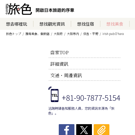
想去哪裡玩
想找觀光資訊
想找住宿
想找美食
旅色トップ
搜尋美食、餐飲店
大阪府
大阪市内
住吉・平野
irish pub O'hara
店家TOP
詳細資訊
交通・周邊資訊
+81-90-7877-5154
洽詢時請告知服務人員，您的資訊來源為「旅
色」。