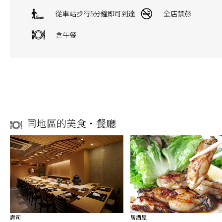
從車站步行5分鐘即可到達
全店禁菸
含午餐
同地區的美食・餐廳
壽司
居酒屋