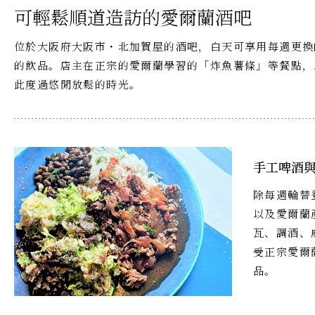
可輕鬆順道造訪的愛爾蘭酒吧
位於大阪府大阪市・北加賀屋的酒吧，白天可享用每週更換
的飲品。店主在正宗的愛爾蘭學習的「炸魚薯條」等餐點，
此度過悠閒放鬆的時光。
手工啤酒
除每週輪替
以及愛爾蘭
瓦、調酒、
受正宗愛爾
品。