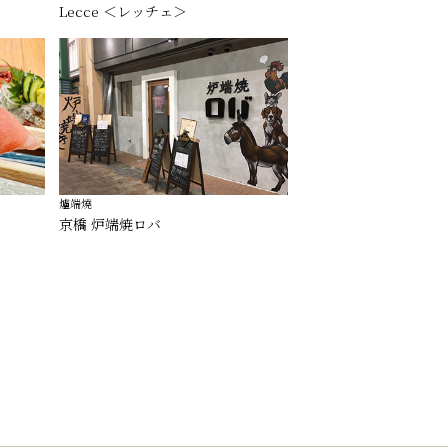
Lecce ＜レッチェ＞
爐端燒
京橋 炉端焼ロバ