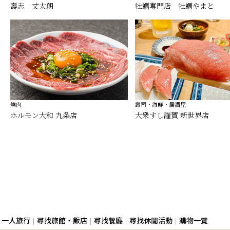
壽志 丈太朗
牡蠣専門店 牡蠣やまと
燒肉
壽司・海鮮・居酒屋
ホルモン大和 九条店
大衆すし謹賀 新世界店
一人旅行
尋找旅館・飯店
尋找餐廳
尋找休閒活動
購物一覽