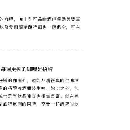
的咖哩，晚上則可品嚐酒吧餐點與豐富
以及愛爾蘭精釀啤酒也一應俱全，可在
與每週更換的咖哩是招牌
登場的咖哩外，還能品嚐經典的生啤酒
產的精釀啤酒桶裝生啤。除此之外，沙
威士忌等飲品陣容也相當豐富。就在感
蘭酒吧氛圍的同時，享受一杯講究的飲