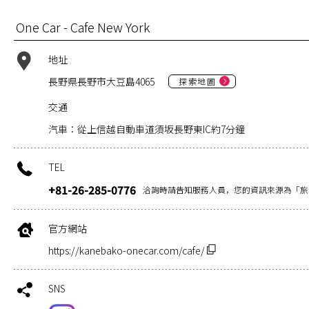
One Car - Cafe New York
地址
長野県長野市大豆島4065
探索地圖
交通
汽車：從上信越自動車道須坂長野東IC約7分鐘
TEL
+81-26-285-0776
洽詢時請告知服務人員，您的資訊來源為「旅
官方網站
https://kanebako-onecar.com/cafe/
SNS