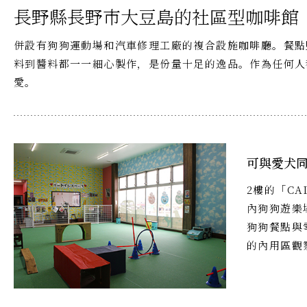
長野縣長野市大豆島的社區型咖啡館
併設有狗狗運動場和汽車修理工廠的複合設施咖啡廳。餐點
料到醬料都一一細心製作，是份量十足的逸品。作為任何人
愛。
可與愛犬
2樓的「CAL
內狗狗遊樂
狗狗餐點與
的內用區觀