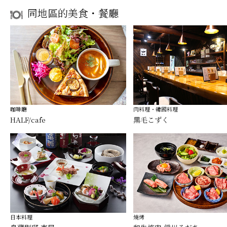
同地區的美食・餐廳
咖啡廳
肉料理・韓國料理
HALF/cafe
黒毛こずく
日本料理
燒烤