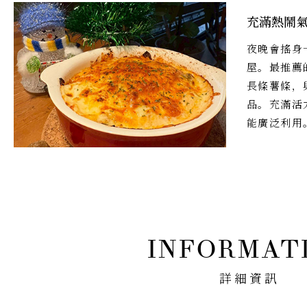
充滿熱鬧
夜晚會搖身
屋。最推薦的
長條薯條，
品。充滿活
能廣泛利用
詳細資訊