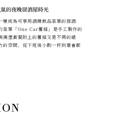
氣氛的夜晚居酒屋時光
一變成為可享用酒精飲品菜單的居酒
菜單「One Car薯條」是手工製作的
與漢堡套餐附上的薯條又是不同的絕
力的空間，從下班後小酌一杯到宴會都
。