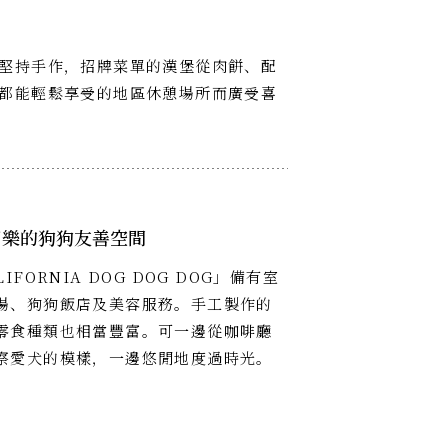
堅持手作，招牌菜單的漢堡從肉餅、配
都能輕鬆享受的地區休憩場所而廣受喜
同樂的狗狗友善空間
IFORNIA DOG DOG DOG」備有室
場、狗狗飯店及美容服務。手工製作的
零食種類也相當豐富。可一邊從咖啡廳
察愛犬的模樣，一邊悠閒地度過時光。