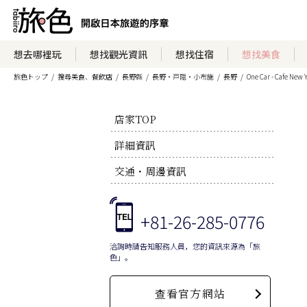
想去哪裡玩
想找觀光資訊
想找住宿
想找美食
旅色トップ
搜尋美食、餐飲店
長野縣
長野・戸隠・小布施
長野
One Car - Cafe New 
店家TOP
詳細資訊
交通・周邊資訊
+81-26-285-0776
洽詢時請告知服務人員，您的資訊來源為「旅
色」。
查看官方網站