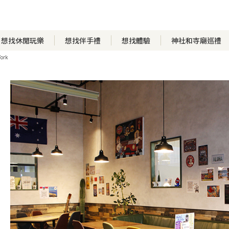
想找休閒玩樂
想找伴手禮
想找體驗
神社和寺廟巡禮
York