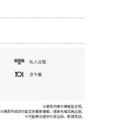
私人出租
含午餐
※網頁內標示價格皆含稅。
※網頁內資訊可能並非最新情報，請事先確認再出發。
※可能無法提供外語洽詢，敬請見諒。