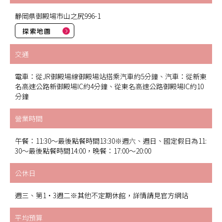
静岡県御殿場市山之尻996-1
探索地圖
交通
電車：從JR御殿場線御殿場站搭乘汽車約5分鐘、汽車：從新東
名高速公路新御殿場IC約4分鐘、從東名高速公路御殿場IC約10
分鐘
營業時間
午餐：11:30～最後點餐時間13:30※週六、週日、國定假日為11:
30～最後點餐時間14:00，晚餐：17:00～20:00
公休日
週三、第1・3週二※其他不定期休館，詳情請見官方網站
平均預算