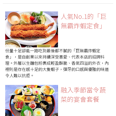
人氣No.1的「巨
無霸炸蝦定食」
份量十足卻能一路吃到最後都不膩的「巨無霸炸蝦定
食」，是自創業以來持續深受喜愛、代表本店的招牌料
理。外層以生麵包粉裹成輕盈酥脆、香氣四溢的外衣，內
裡則是存在感十足的大隻蝦子，彈牙的口感與優雅的味道
令人難以抗拒。
融入季節當令蔬
菜的宴會套餐