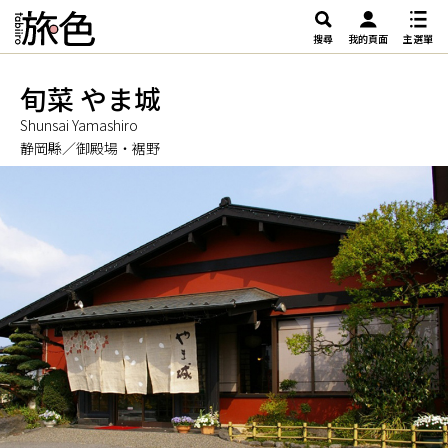
搜尋
我的頁面
主選單
旬菜 やま城
Shunsai Yamashiro
静岡縣／御殿場・裾野