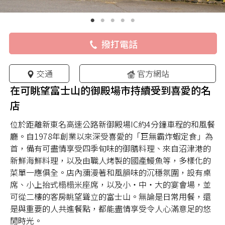
撥打電話
交通
官方網站
在可眺望富士山的御殿場市持續受到喜愛的名
店
位於距離新東名高速公路新御殿場IC約4分鐘車程的和風餐
廳。自1978年創業以來深受喜愛的「巨無霸炸蝦定食」為
首，備有可盡情享受四季旬味的御膳料理、來自沼津港的
新鮮海鮮料理，以及由職人烤製的國產鰻魚等，多樣化的
菜單一應俱全。店內瀰漫著和風韻味的沉穩氛圍，設有桌
席、小上抬式榻榻米座席，以及小・中・大的宴會場，並
可從二樓的客房眺望聳立的富士山。無論是日常用餐，還
是與重要的人共進餐點，都能盡情享受令人心滿意足的悠
閒時光。