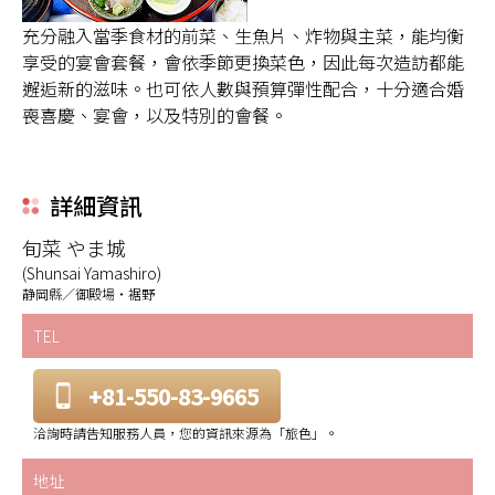
充分融入當季食材的前菜、生魚片、炸物與主菜，能均衡
享受的宴會套餐，會依季節更換菜色，因此每次造訪都能
邂逅新的滋味。也可依人數與預算彈性配合，十分適合婚
喪喜慶、宴會，以及特別的會餐。
詳細資訊
旬菜 やま城
(Shunsai Yamashiro)
静岡縣／御殿場・裾野
TEL
+81-550-83-9665
洽詢時請告知服務人員，您的資訊來源為「旅色」。
地址