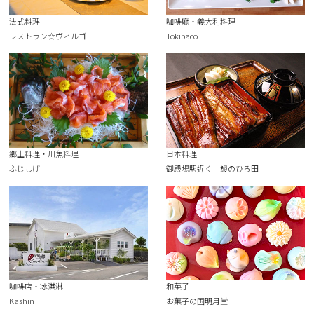
法式料理
咖啡廳・義大利料理
レストラン☆ヴィルゴ
Tokibaco
鄉土料理・川魚料理
日本料理
ふじしげ
御殿場駅近く 鰻のひろ田
咖啡店・冰淇淋
和菓子
Kashin
お菓子の国明月堂