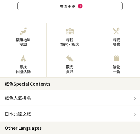
查看更多
按照地區
尋找
尋找
搜尋
旅館・飯店
餐廳
尋找
觀光
購物
休閒活動
資訊
一覽
旅色Special Contents
旅色人氣排名
日本北陸之旅
Other Languages