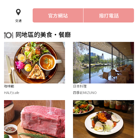
官方網站
撥打電話
交通
同地區的美食・餐廳
咖啡廳
日本料理
HALF/cafe
四季彩MIZUNO