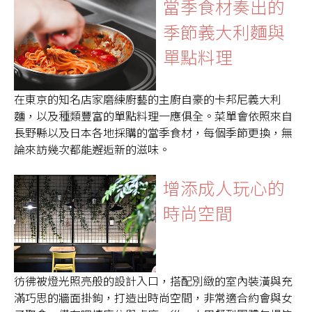
當季食材奏出的
季節義大利麵與
單點料理
在東京的知名店家磨練廚藝的主廚自豪的卡邦尼義大利
麵，以及種類豐富的單點料理一應俱全。菜單會依照來自
長野縣以及日本各地採購的當季食材，每個季節更換，無
論來訪幾次都能邂逅新的滋味。
增添成人玩心的
時尚空間
彷彿被燈光照亮般的設計入口，搭配別緻的室內裝潢與充
滿巧思的牆面掛鉤，打造出時尚空間，非常適合約會與女