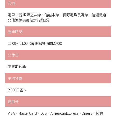
交通
電車：從JR篠之井線・信越本線・長野電鐵長野線・信濃鐵道
北信濃線長野站步行約2分
營業時間
11:00～21:00（最後點餐時間20:00）
公休日
不定期休業
平均預算
2,000日圓～
信用卡
VISA、MasterCard、JCB、AmericanExpress、Diners、其他