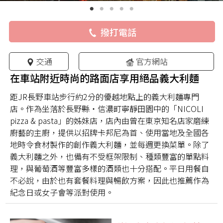
撥打電話
交通
官方網站
在車站附近時尚的路面店享用絕品義大利麵
距JR長野車站步行約2分的優越地點上的義大利麵專門
店。作為坐落於長野縣・信濃町寧靜田園中的「NICOLI
pizza & pasta」的姊妹店，店內由曾在東京知名店家磨練
廚藝的主廚，提供以招牌卡邦尼為首、使用當地及全國各
地時令食材製作的創作義大利麵，並每週更換菜單。除了
義大利麵之外，也備有不受框架限制、種類豐富的單點料
理，與葡萄酒等豐富多樣的酒類也十分搭配。平日用餐自
不必說，由於也有套餐料理與暢飲方案，因此也推薦作為
紀念日或女子會等派對使用。