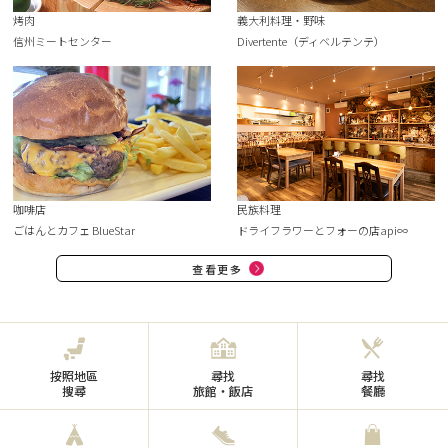
烤肉
義大利料理・野味
信州ミートセンター
Divertente（ディベルテンテ）
咖啡店
民族料理
ごはんとカフェ BlueStar
ドライフラワーとフォーの店api∞
查看更多
按照地區
尋找
尋找
搜尋
旅館・飯店
餐廳