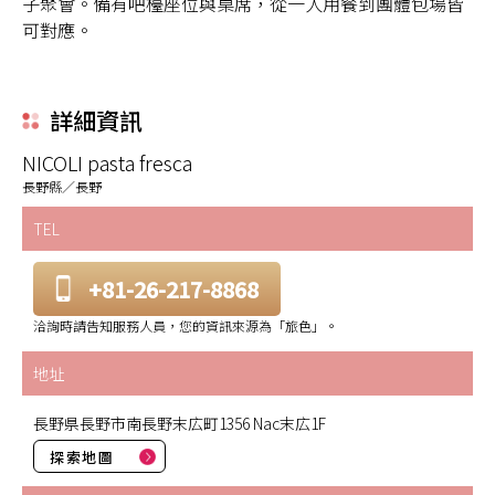
子聚會。備有吧檯座位與桌席，從一人用餐到團體包場皆
可對應。
詳細資訊
NICOLI pasta fresca
長野縣／長野
TEL
+81-26-217-8868
洽詢時請告知服務人員，您的資訊來源為「旅色」。
地址
長野県長野市南長野末広町1356 Nac末広1F
探索地圖