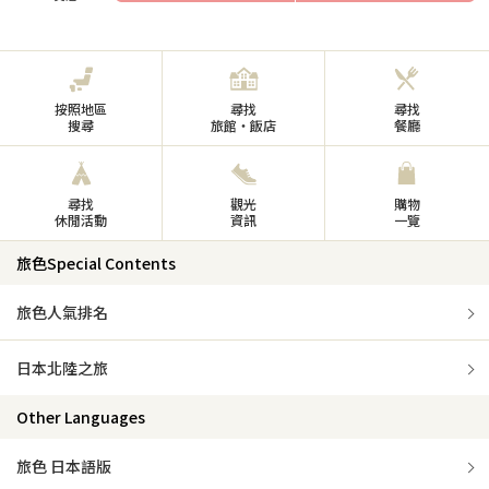
按照地區
尋找
尋找
搜尋
旅館・飯店
餐廳
尋找
觀光
購物
休閒活動
資訊
一覽
旅色Special Contents
旅色人氣排名
日本北陸之旅
Other Languages
旅色 日本語版