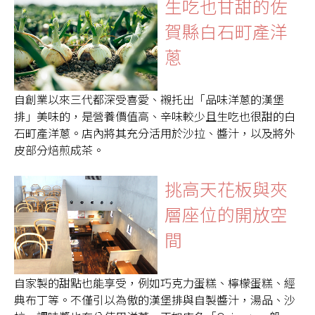
生吃也甘甜的佐
賀縣白石町產洋
蔥
自創業以來三代都深受喜愛、襯托出「品味洋蔥的漢堡
排」美味的，是營養價值高、辛味較少且生吃也很甜的白
石町產洋蔥。店內將其充分活用於沙拉、醬汁，以及將外
皮部分焙煎成茶。
挑高天花板與夾
層座位的開放空
間
自家製的甜點也能享受，例如巧克力蛋糕、檸檬蛋糕、經
典布丁等。不僅引以為傲的漢堡排與自製醬汁，湯品、沙