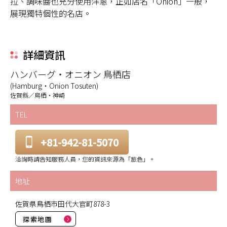
拉、調味醬也充分使用洋蔥，正如店名「Onion」一般，
展現獨特個性的名店。
詳細資訊
ハンバーグ・オニオン 鳥栖店
(Hamburg・Onion Tosuten)
佐賀縣／鳥栖・神崎
TEL
+81-942-81-5070
洽詢時請告知服務人員，您的資訊來源為「旅色」。
地址
佐賀県鳥栖市田代大官町878-3
探索地圖