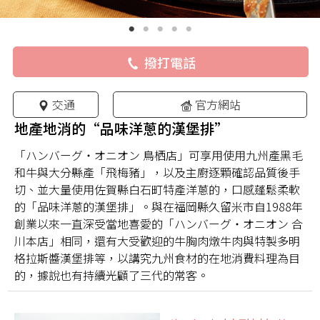
撥打電話
交通
官方網站
地產地消的“品味洋蔥的漢堡排”
「ハンバーグ・オニオン 鳥栖店」可享用使用九州產黑毛
和牛與大分縣產「飛梅豬」，以及主廚逐顆確認品質後手
切、並大量使用佐賀縣白石町特產洋蔥的，口感蓬鬆柔軟
的「品味洋蔥的漢堡排」。與在福岡縣久留米市自1988年
創業以來一直深受當地喜愛的「ハンバーグ・オニオン 合
川本店」相同，還有大受歡迎的牛胸肉燉牛肉與特製多明
格拉斯醬漢堡排等，以講究九州食材的在地消費料理為目
的，據說也有持續光顧了三代的常客。