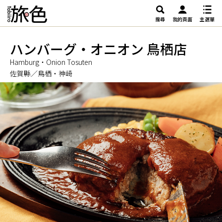
搜尋
我的頁面
主選單
ハンバーグ・オニオン 鳥栖店
Hamburg・Onion Tosuten
佐賀縣／鳥栖・神崎