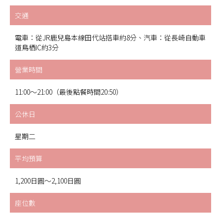
交通
電車：從JR鹿兒島本線田代站搭車約8分、汽車：從長崎自動車
道鳥栖IC約3分
營業時間
11:00～21:00（最後點餐時間20:50）
公休日
星期二
平均預算
1,200日圓～2,100日圓
座位數