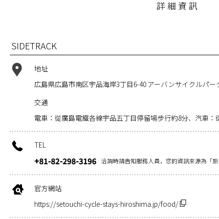
詳細資訊
SIDETRACK
地址
広島県広島市南区宇品海岸3丁目6-40 アーバンサイクルパ
交通
電車：從廣島電鐵各線宇品五丁目停留場步行約8分、汽車：從
TEL
+81-82-298-3196
洽詢時請告知服務人員，您的資訊來源為「旅
官方網站
https://setouchi-cycle-stays-hiroshima.jp/food/