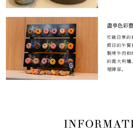
盡享色彩
忙碌日常的
假日的午餐
製烤牛肉和
的義大利麵
理陣容。