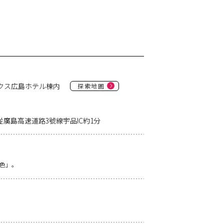
ークス広島ホテル棟内
探索地圖
廣島高速道路3號線宇品IC約1分
色」。