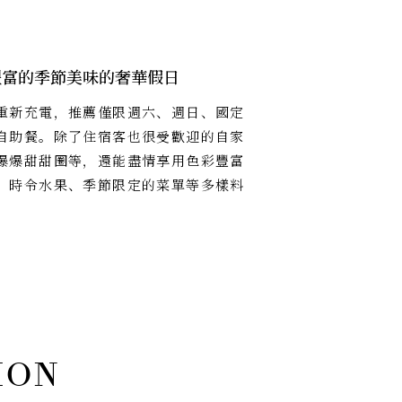
豐富的季節美味的奢華假日
重新充電，推薦僅限週六、週日、國定
自助餐。除了住宿客也很受歡迎的自家
爆爆甜甜圈等，還能盡情享用色彩豐富
、時令水果、季節限定的菜單等多樣料