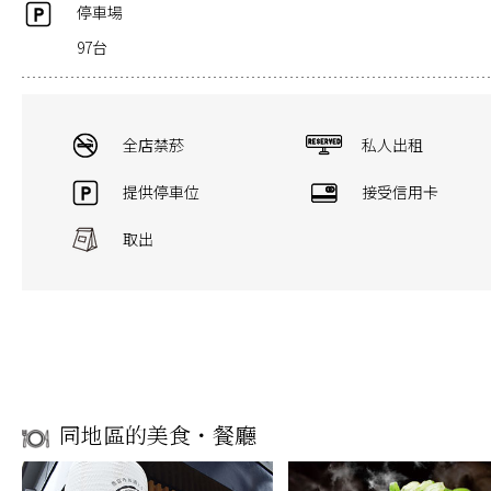
停車場
97台
全店禁菸
私人出租
提供停車位
接受信用卡
取出
同地區的美食・餐廳