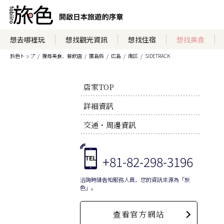
想去哪裡玩
想找觀光資訊
想找住宿
想找美食
旅色トップ
搜尋美食、餐飲店
廣島縣
広島
南区
SIDETRACK
店家TOP
詳細資訊
交通・周邊資訊
+81-82-298-3196
洽詢時請告知服務人員，您的資訊來源為「旅
色」。
查看官方網站