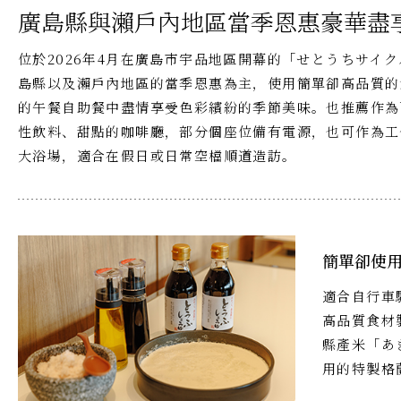
廣島縣與瀨戶內地區當季恩惠豪華盡
位於2026年4月在廣島市宇品地區開幕的「せとうちサイ
島縣以及瀨戶內地區的當季恩惠為主，使用簡單卻高品質的
的午餐自助餐中盡情享受色彩繽紛的季節美味。也推薦作為
性飲料、甜點的咖啡廳，部分個座位備有電源，也可作為工
大浴場，適合在假日或日常空檔順道造訪。
簡單卻使
適合自行車
高品質食材
縣產米「あ
用的特製格