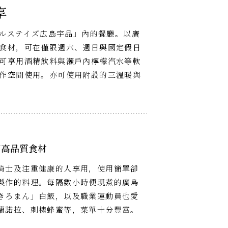
享
クルステイズ広島宇品」內的餐廳。以廣
食材，可在僅限週六、週日與國定假日
可享用酒精飲料與瀨戶內檸檬汽水等軟
作空間使用。亦可使用附設的三溫暖與
用高品質食材
騎士及注重健康的人享用，使用簡單卻
製作的料理。每隔數小時便現煮的廣島
きろまん」白飯，以及職業運動員也愛
蘭諾拉、刺槐蜂蜜等，菜單十分豐富。