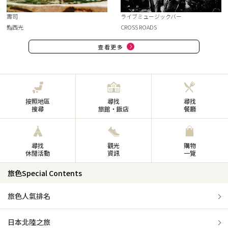
壽司
ライブミュージックバー
鮨西光
CROSS ROADS
查看更多
按照地區
尋找
尋找
搜尋
旅館・飯店
餐廳
尋找
觀光
購物
休閒活動
資訊
一覽
旅色Special Contents
旅色人氣排名
日本北陸之旅