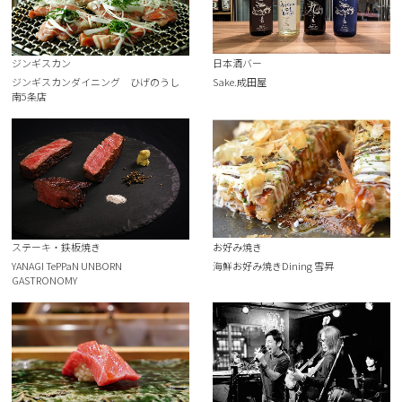
ジンギスカン
日本酒バー
ジンギスカンダイニング ひげのうし
Sake.成田屋
南5条店
ステーキ・鉄板焼き
お好み焼き
YANAGI TePPaN UNBORN
海鮮お好み焼きDining 雪昇
GASTRONOMY