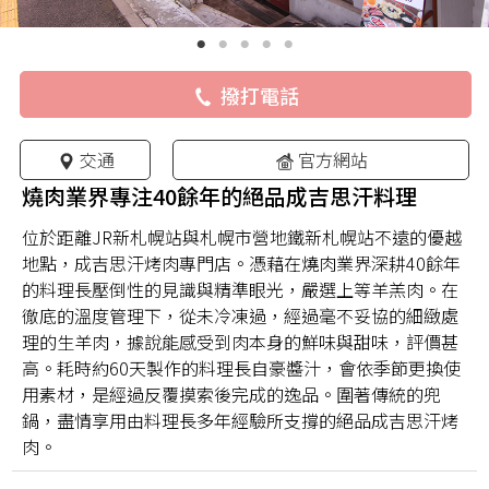
撥打電話
交通
官方網站
燒肉業界專注40餘年的絕品成吉思汗料理
位於距離JR新札幌站與札幌市營地鐵新札幌站不遠的優越
地點，成吉思汗烤肉專門店。憑藉在燒肉業界深耕40餘年
的料理長壓倒性的見識與精準眼光，嚴選上等羊羔肉。在
徹底的溫度管理下，從未冷凍過，經過毫不妥協的細緻處
理的生羊肉，據說能感受到肉本身的鮮味與甜味，評價甚
高。耗時約60天製作的料理長自豪醬汁，會依季節更換使
用素材，是經過反覆摸索後完成的逸品。圍著傳統的兜
鍋，盡情享用由料理長多年經驗所支撐的絕品成吉思汗烤
肉。