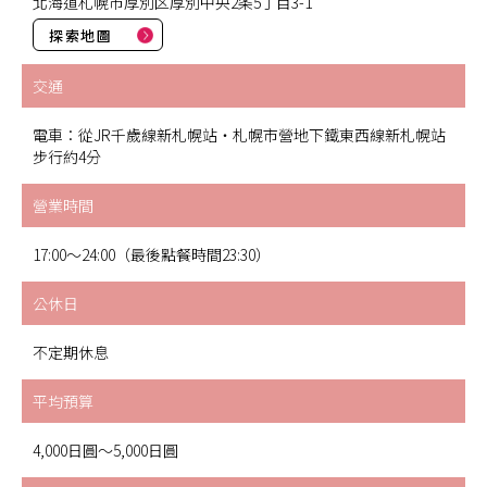
北海道札幌市厚別区厚別中央2条5丁目3-1
探索地圖
交通
電車：從JR千歲線新札幌站・札幌市營地下鐵東西線新札幌站
步行約4分
營業時間
17:00～24:00（最後點餐時間23:30）
公休日
不定期休息
平均預算
4,000日圓～5,000日圓