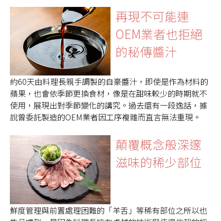
再現不可能連
OEM業者也拒絕
的秘傳醬汁
約60天由料理長親手調製的自豪醬汁，即使是作為材料的
蘋果，也會依季節更換食材，像是在甜味較少的時期就不
使用，展現出對季節變化的講究。過去還有一段逸話，據
說曾委託製造的OEM業者因工序複雜而直言無法重現。
顛覆概念般深邃
滋味的稀少部位
鮮度管理與前置處理困難的「羊舌」等稀有部位之所以也