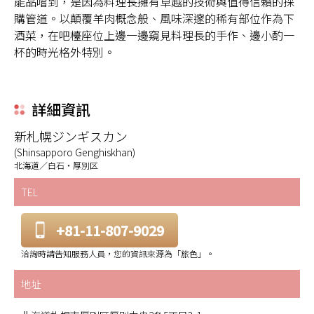
能品嚐到，是因為料理長擁有卓越的技術與值得信賴的採
購管道。以顛覆羊肉概念般、風味深邃的稀有部位作為下
酒菜，在吧檯座位上邊一邊窺見料理長的手作、邊小酌一
杯的時光格外特別。
詳細資訊
新札幌ジンギスカン
(Shinsapporo Genghiskhan)
北海道／白石・厚別区
TEL
+81-11-807-9029
洽詢時請告知服務人員，您的資訊來源為「旅色」。
地址