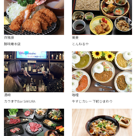
炸豬排
蕎麦
勝味庵本店
とんねるや
酒吧
咖哩
カラオケBar SAKURA
牛すじカレー 下町ひまわり