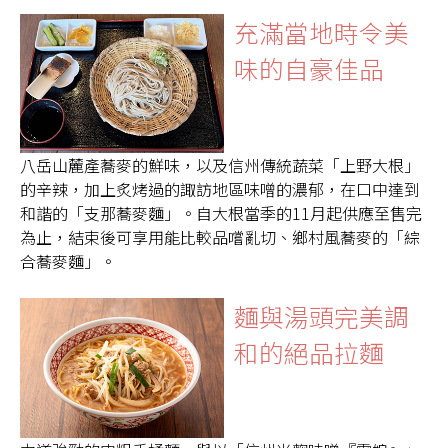
充滿當地時令美
味的自豪佳品
八岳山麓產蕎麥的鮮味，以及信州傳統蔬菜「上野大根」
的辛辣，加上炙烤過的諏訪地區味噌的濃郁，在口中達到
和諧的「支那蕎麥麵」。自大根當季的11月起供應至售完
為止，結束後可享用能比較品嚐亂切、鄉村風蕎麥的「綜
合蕎麥麵」。
麵與湯頭完美調
和的絕品拉麵