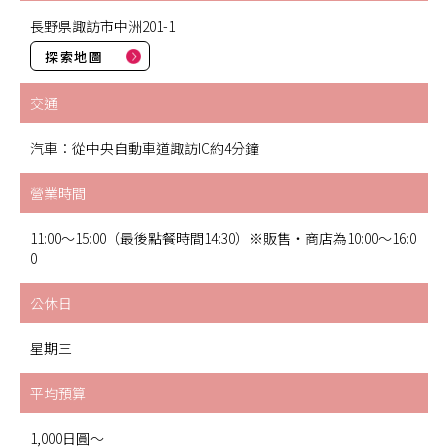
長野県諏訪市中洲201-1
探索地圖
交通
汽車：從中央自動車道諏訪IC約4分鐘
營業時間
11:00～15:00（最後點餐時間14:30）※販售・商店為10:00～16:0
0
公休日
星期三
平均預算
1,000日圓～