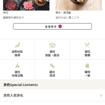
烤肉
蕎麥・居酒屋
国産和牛焼肉 彩り
信州そばと酒 こころ
查看更多
按照地區
尋找
尋找
搜尋
旅館・飯店
餐廳
尋找
觀光
購物
休閒活動
資訊
一覽
旅色Special Contents
旅色人氣排名