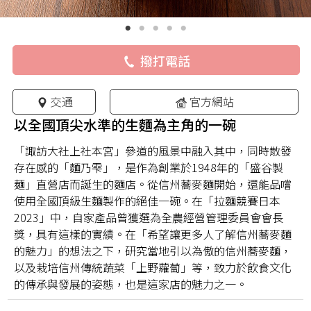
撥打電話
交通
官方網站
以全國頂尖水準的生麵為主角的一碗
「諏訪大社上社本宮」參道的風景中融入其中，同時散發
存在感的「麵乃雫」，是作為創業於1948年的「盛谷製
麺」直營店而誕生的麵店。從信州蕎麥麵開始，還能品嚐
使用全國頂級生麵製作的絕佳一碗。在「拉麵競賽日本
2023」中，自家產品曾獲選為全農經營管理委員會會長
獎，具有這樣的實績。在「希望讓更多人了解信州蕎麥麵
的魅力」的想法之下，研究當地引以為傲的信州蕎麥麵，
以及栽培信州傳統蔬菜「上野蘿蔔」等，致力於飲食文化
的傳承與發展的姿態，也是這家店的魅力之一。