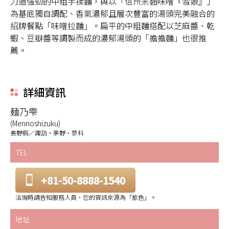
力道強勁的中粗手揉麵，與以「信州米麴味噌『雪娘』」
為基底獨自調配、香氣濃郁且層次豐富的湯頭完美融合的
招牌餐點「味噌拉麵」。扁平的中粗麵搭配以芝麻醬、乾
蝦、豆瓣醬等調製而成的濃郁湯頭的「擔擔麵」也很推
薦。
詳細資訊
麺乃雫
(Mennoshizuku)
長野縣／諏訪・茅野・蓼科
TEL
+81-50-8888-1540
洽詢時請告知服務人員，您的資訊來源為「旅色」。
地址