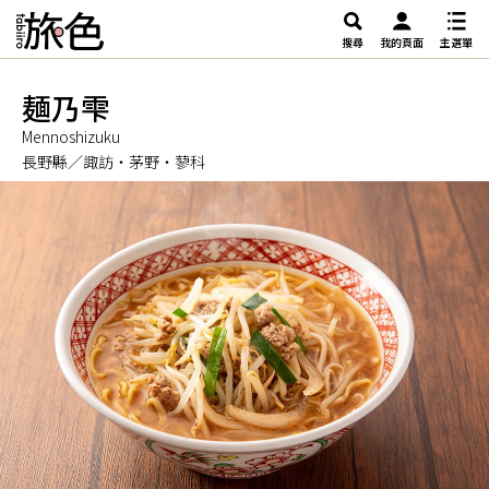
搜尋
我的頁面
主選單
麺乃雫
Mennoshizuku
長野縣／諏訪・茅野・蓼科